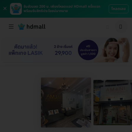
×
รับส่วนลด 200 บ. เพียงโหลดแอป HDmall ครั้งแรก
โหลดเลย
พร้อมรับสิทธิประโยชน์มากมาย