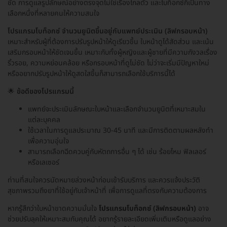
ชัด การดูแลรูปลักษณ์อย่างตรงจุดไม่ใช่เรื่องไกลตัว และโบท็อกซ์ก็เป็นทาง
เลือกหนึ่งที่หลายคนให้ความสนใจ
โปรแกรมโบท็อกซ์ จำนวนยูนิตขึ้นอยู่กับแพทย์ประเมิน (ลิฟกรอบหน้า)
เหมาะสำหรับผู้ที่ต้องการปรับรูปหน้าให้ดูเรียวขึ้น ใบหน้าดูได้สัดส่วน และเน้น
เสริมกรอบหน้าให้ชัดเจนขึ้น เหมาะกับทั้งผู้หญิงและผู้ชายที่มีความกังวลเรื่อง
ริ้วรอย, ความหย่อนคล้อย หรือกรอบหน้าที่ดูไม่ชัด ไม่ว่าจะเริ่มมีปัญหาใหม่
หรืออยากปรับรูปหน้าให้ดูสดใสขึ้นก็สามารถเลือกใช้บริการนี้ได้
🌟
ข้อดีของโปรแกรมนี้
แพทย์จะประเมินลักษณะใบหน้าและเลือกจำนวนยูนิตที่เหมาะสมใน
แต่ละบุคคล
ใช้เวลาในการดูแลประมาณ 30-45 นาที และมีการติดตามผลหลังทำ
เพื่อความอุ่นใจ
สามารถเลือกฉีดควบคู่กับหัตถการอื่น ๆ ได้ เช่น ร้อยไหม ฟิลเลอร์
หรือเลเซอร์
ท่านที่สนใจควรนัดหมายล่วงหน้าก่อนเข้ารับบริการ และควรแจ้งประวัติ
สุขภาพรวมถึงยาที่ใช้อยู่กับเจ้าหน้าที่ เพื่อการดูแลที่ตรงกับความต้องการ
หากรู้สึกว่าใบหน้าขาดความมั่นใจ
โปรแกรมโบท็อกซ์ (ลิฟกรอบหน้า)
อาจ
ช่วยปรับลุคให้เหมาะสมกับคุณได้ อยากรู้รายละเอียดเพิ่มเติมหรือดูแลอย่าง