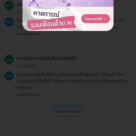
ระยะเวลาฟื้นตัวหลังการทำโบท็อกซ์นานแค่ไหน?
ถาม
01 มิ.ย. 2023
โดยทั่วไปสามารถกลับไปทำกิจกรรมปกติได้ภายใน 1-2 วัน แต่
ตอบ
ควรหลีกเลี่ยงการสัมผัสกับความร้อนในช่วง 2 สัปดาห์แรก.
ตอบโดยทีมงาน HD
หากต้องการขอเงินคืนทำอย่างไร?
ถาม
02 ก.ค. 2023
สามารถขอเงินคืนได้ตามนโยบายการคืนเงินของ HDmall โดย
ตอบ
อ่านรายละเอียดได้ที่ https://hdmall.co.th/c/refund-policy-
hdmall.
ตอบโดยทีมงาน HD
แสดงคำถามเพิ่ม