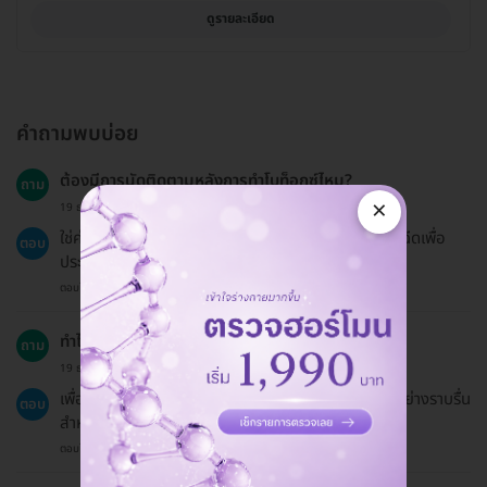
ดูรายละเอียด
คำถามพบบ่อย
ต้องมีการนัดติดตามหลังการทำโบท็อกซ์ไหม?
ถาม
×
19 ธ.ค. 2024
ใช่ค่ะ ควรนัดติดตามผลประมาณ 2 สัปดาห์หลังจากการฉีดเพื่อ
ตอบ
ประเมินผลลัพธ์.
ตอบโดยทีมงาน HD
ทำไมจึงต้องเลื่อนนัดอย่างน้อย 24 ชั่วโมง?
ถาม
19 ธ.ค. 2024
เพื่อให้คลินิกสามารถจัดการตารางเวลาและให้บริการได้อย่างราบรื่น
ตอบ
สำหรับลูกค้าท่านอื่น.
ตอบโดยทีมงาน HD