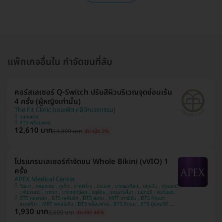
แพ็กเกจอื่นใน กำจัดขนที่ลับ
คอร์สเลเซอร์ Q-Switch ปรับสีผิวบริเวณจุดซ่อนเร้น
4 ครั้ง (ผู้หญิงเท่านั้น)
The Fit Clinic (เดอะฟิต คลินิกเวชกรรม)
คลองเตย
BTS พร้อมพงษ์
12,610 บาท
13,000 บาท
ประหยัด 3%
โปรแกรมเลเซอร์กำจัดขน Whole Bikini (vVIO) 1
ครั้ง
APEX Medical Center
วัฒนา , คลองเตย , ภูเก็ต , ลาดพร้าว , ประเวศ , บางขุนเทียน , ปทุมวัน , ปทุมธานี
, คันนายาว , บางนา , บางกอกน้อย , จตุจักร , นครราชสีมา , นนทบุรี , พระโขนง ,
บางรัก , ชลบุรี , ห้วยขวาง , เชียงใหม่ , พระนครศรีอยุธยา , สมุทรปราการ ,
BTS ทองหล่อ , BTS เพลินจิต , BTS สยาม , MRT บางยี่ขัน , BTS ห้าแยก
ประจวบคีรีขันธ์ , บางคอแหลม , ยานนาวา , หลักสี่ , นครสวรรค์ , บางแค ,
ลาดพร้าว , MRT พหลโยธิน , BTS พร้อมพงษ์ , BTS ชิดลม , BTS ปุณณวิถี ,
1,930 บาท
MRT สีลม , BTS ศาลาแดง , MRT พระราม 9 , MRT ลาดพร้าว 71 , MRT สาม
บางกะปิ , สงขลา , อุดรธานี , ขอนแก่น , คลองสาน , นครปฐม
3,600 บาท
ประหยัด 46%
ย่าน , BTS นานา , MRT สุขุมวิท , BTS อโศก , BTS เจริญนคร , MRT สวนหลวง
ร.9 , BTS รัชโยธิน