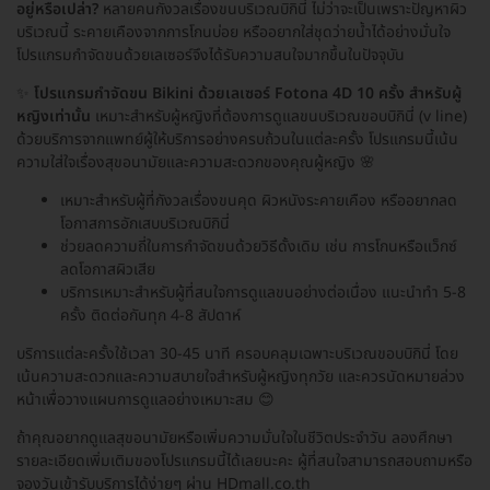
อยู่หรือเปล่า?
หลายคนกังวลเรื่องขนบริเวณบิกินี่ ไม่ว่าจะเป็นเพราะปัญหาผิว
บริเวณนี้ ระคายเคืองจากการโกนบ่อย หรืออยากใส่ชุดว่ายน้ำได้อย่างมั่นใจ
โปรแกรมกำจัดขนด้วยเลเซอร์จึงได้รับความสนใจมากขึ้นในปัจจุบัน
✨
โปรแกรมกำจัดขน Bikini ด้วยเลเซอร์ Fotona 4D 10 ครั้ง สำหรับผู้
หญิงเท่านั้น
เหมาะสำหรับผู้หญิงที่ต้องการดูแลขนบริเวณขอบบิกินี่ (v line)
ด้วยบริการจากแพทย์ผู้ให้บริการอย่างครบถ้วนในแต่ละครั้ง โปรแกรมนี้เน้น
ความใส่ใจเรื่องสุขอนามัยและความสะดวกของคุณผู้หญิง 🌸
เหมาะสำหรับผู้ที่กังวลเรื่องขนคุด ผิวหนังระคายเคือง หรืออยากลด
โอกาสการอักเสบบริเวณบิกินี่
ช่วยลดความถี่ในการกำจัดขนด้วยวิธีดั้งเดิม เช่น การโกนหรือแว็กซ์
ลดโอกาสผิวเสีย
บริการเหมาะสำหรับผู้ที่สนใจการดูแลขนอย่างต่อเนื่อง แนะนำทำ 5-8
ครั้ง ติดต่อกันทุก 4-8 สัปดาห์
บริการแต่ละครั้งใช้เวลา 30-45 นาที ครอบคลุมเฉพาะบริเวณขอบบิกินี่ โดย
เน้นความสะดวกและความสบายใจสำหรับผู้หญิงทุกวัย และควรนัดหมายล่วง
หน้าเพื่อวางแผนการดูแลอย่างเหมาะสม 😊
ถ้าคุณอยากดูแลสุขอนามัยหรือเพิ่มความมั่นใจในชีวิตประจำวัน ลองศึกษา
รายละเอียดเพิ่มเติมของโปรแกรมนี้ได้เลยนะคะ ผู้ที่สนใจสามารถสอบถามหรือ
จองวันเข้ารับบริการได้ง่ายๆ ผ่าน HDmall.co.th