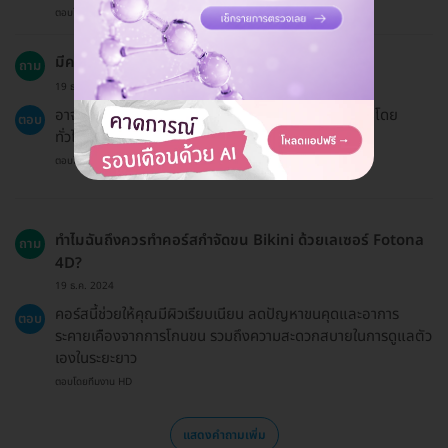
ตอบโดยทีมงาน HD
มีความเสี่ยงหรือผลข้างเคียงอะไรบ้างที่ควรทราบ?
ถาม
19 ธ.ค. 2024
อาจมีอาการระคายเคืองหรือบวมเล็กน้อยหลังการทำ แต่โดย
ตอบ
ทั่วไปจะหายไปภายในระยะเวลาอันสั้น
ตอบโดยทีมงาน HD
ทำไมฉันถึงควรทำคอร์สกำจัดขน Bikini ด้วยเลเซอร์ Fotona
ถาม
4D?
19 ธ.ค. 2024
คอร์สนี้ช่วยให้คุณมีผิวเรียบเนียน ลดปัญหาขนคุดและอาการ
ตอบ
ระคายเคืองจากการโกนขน รวมถึงความสะดวกสบายในการดูแลตัว
เองในระยะยาว
ตอบโดยทีมงาน HD
แสดงคำถามเพิ่ม