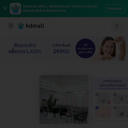
×
รับส่วนลด 200 บ. เพียงโหลดแอป HDmall ครั้งแรก
โหลดเลย
พร้อมรับสิทธิประโยชน์มากมาย