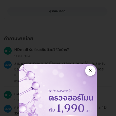
ดูรายละเอียด
คำถามพบบ่อย
HDmall รับชำระเงินด้วยวิธีใดบ้าง?
ถาม
11 ส.ค. 2024
สามารถชำระเงินผ่านการโอนเงินหรือบัตรเครดิตได้ และสำหรับ
ตอบ
×
ยอด 3,000 บาทขึ้นไป สามารถเลือกผ่อนชำระ 0% ผ่านบัตร
เครดิตได้
ตอบโดยทีมงาน HD
คอร์สนี้รวมถึงค่าใช้จ่ายอะไรบ้าง?
ถาม
19 ธ.ค. 2024
คอร์สนี้รวมค่าบริการกำจัดขน Bikini ด้วยเลเซอร์ Fotona 4D
ตอบ
รวมถึงการโกนขนและการใช้ยาชา