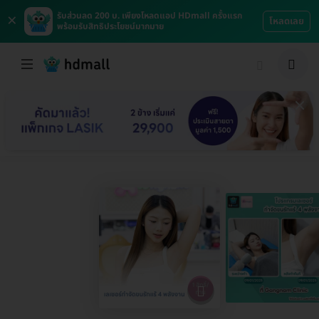
×
รับส่วนลด 200 บ. เพียงโหลดแอป HDmall ครั้งแรก
โหลดเลย
พร้อมรับสิทธิประโยชน์มากมาย