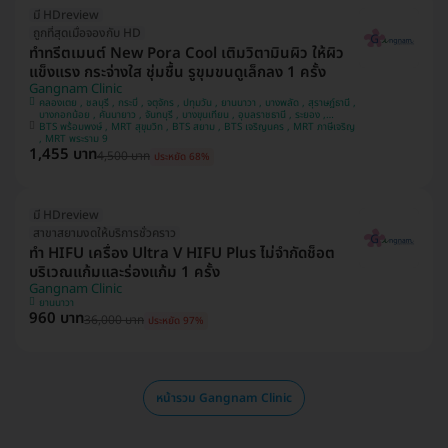
มี HDreview
ถูกที่สุดเมื่อจองกับ HD
ทำทรีตเมนต์ New Pora Cool เติมวิตามินผิว ให้ผิว
แข็งแรง กระจ่างใส ชุ่มชื้น รูขุมขนดูเล็กลง 1 ครั้ง
Gangnam Clinic
คลองเตย , ชลบุรี , กระบี่ , จตุจักร , ปทุมวัน , ยานนาวา , บางพลัด , สุราษฎ์ธานี ,
บางกอกน้อย , คันนายาว , จันทบุรี , บางขุนเทียน , อุบลราชธานี , ระยอง ,
สมุทรปราการ , บางกะปิ , นนทบุรี , คลองสาน , นครปฐม , ประเวศ , นครสวรรค์ ,
BTS พร้อมพงษ์ , MRT สุขุมวิท , BTS สยาม , BTS เจริญนคร , MRT ภาษีเจริญ
ขอนแก่น , นครศรีธรรมราช , ภาษีเจริญ , ปทุมธานี , พิษณุโลก , บางเขน ,
, MRT พระราม 9
1,455 บาท
ห้วยขวาง , อุดรธานี , เชียงใหม่ , สงขลา , ภูเก็ต , บางคอแหลม , นครราชสีมา ,
4,500 บาท
ประหยัด 68%
ธนบุรี , ลาดพร้าว , พระนครศรีอยุธยา
มี HDreview
สาขาสยามงดให้บริการชั่วคราว
ทำ HIFU เครื่อง Ultra V HIFU Plus ไม่จำกัดช็อต
บริเวณแก้มและร่องแก้ม 1 ครั้ง
Gangnam Clinic
ยานนาวา
960 บาท
36,000 บาท
ประหยัด 97%
หน้ารวม Gangnam Clinic