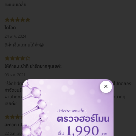
คะแนนเฉลี่ย
ไดโอด
24 พ.ค. 2024
ดีค่ะ เจ็บแต่ทนได้ค่ะ😭
ให้คำแนะนำดี น่ารักมากๆเลยค่ะ
03 ธ.ค. 2021
"รู้จักhdmall เพราะเพื่อนแนะนำมาค่ะ เลือกแพ็กเกจนี้เพราะเคยไปทดลอง
×
กำจัดขนรักแร้ที่กังนัมมาแล้ว เพื่อนเลยแนะนำให้จองแพ็กเกจนี้
ผ่านhdmallค่ะ แอดมินตอบเร็วมากๆเลยค่ะ ให้คำแนะนำดี น่ารักมากๆ
เลยค่ะ"
สะดวก เปรียบเทียบราคาชัดเจน
22 ต.ค. 2020