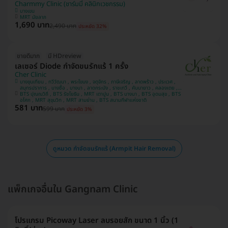
Charmmy Clinic (ชาร์มมี่ คลินิกเวชกรรม)
บางเขน
MRT มัยลาภ
1,690 บาท
2,490 บาท
ประหยัด 32%
ขายดีมาก
มี HDreview
เลเซอร์ Diode กำจัดขนรักแร้ 1 ครั้ง
Cher Clinic
บางขุนเทียน , ทวีวัฒนา , พระโขนง , จตุจักร , ภาษีเจริญ , ลาดพร้าว , ประเวศ ,
สมุทรปราการ , บางซื่อ , บางนา , ลาดกระบัง , ราชเทวี , คันนายาว , คลองเตย ,
BTS ปุณณวิถี , BTS รัชโยธิน , MRT เตาปูน , BTS บางนา , BTS อุดมสุข , BTS
บางแค , ปทุมวัน
อโศก , MRT สุขุมวิท , MRT สามย่าน , BTS สนามกีฬาแห่งชาติ
581 บาท
599 บาท
ประหยัด 3%
ดูหมวด กำจัดขนรักแร้ (Armpit Hair Removal)
แพ็กเกจอื่นใน Gangnam Clinic
โปรแกรม Picoway Laser ลบรอยสัก ขนาด 1 นิ้ว (1