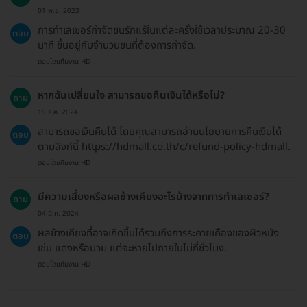
01 พ.ย. 2023
การทำเลเซอร์กำจัดขนรักแร้ในแต่ละครั้งใช้เวลาประมาณ 20-30
ตอบ
นาที ขึ้นอยู่กับจำนวนขนที่ต้องการกำจัด.
ตอบโดยทีมงาน HD
หากฉันเปลี่ยนใจ สามารถขอคืนเงินได้หรือไม่?
ถาม
19 ธ.ค. 2024
สามารถขอเงินคืนได้ โดยคุณสามารถอ่านนโยบายการคืนเงินได้
ตอบ
ตามลิงก์นี้ https://hdmall.co.th/c/refund-policy-hdmall.
ตอบโดยทีมงาน HD
มีความเสี่ยงหรือผลข้างเคียงอะไรบ้างจากการทำเลเซอร์?
ถาม
04 มี.ค. 2024
ผลข้างเคียงที่อาจเกิดขึ้นได้รวมถึงการระคายเคืองของผิวหนัง
ตอบ
เช่น แดงหรือบวม แต่จะหายไปภายในไม่กี่ชั่วโมง.
ตอบโดยทีมงาน HD