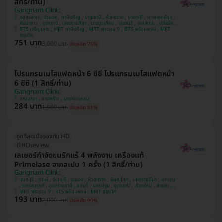
สิทธิ์/ท่าน)
Gangnam Clinic
คลองสาน , ประเวศ , ภาษีเจริญ , ปทุมธานี , ห้วยขวาง , บางกะปิ , บางกอกน้อย ,
คันนายาว , อุดรธานี , นครราชสีมา , บางขุนเทียน , นนทบุรี , ขอนแก่น , เชียงใหม่
BTS เจริญนคร , MRT ภาษีเจริญ , MRT พระราม 9 , BTS พร้อมพงษ์ , MRT
, ชลบุรี , นครสวรรค์ , คลองเตย
สุขุมวิท
751 บาท
3,000 บาท
ประหยัด 75%
โปรแกรมเมโสแฟตหน้า 6 ซีซี โปรแกรมเมโสแฟตหน้า
6 ซีซี (1 สิทธิ์/ท่าน)
Gangnam Clinic
ยานนาวา , ลาดพร้าว , บางคอแหลม
284 บาท
1,500 บาท
ประหยัด 81%
ถูกที่สุดเมื่อจองกับ HD
มี HDreview
เลเซอร์กำจัดขนรักแร้ 4 พลังงาน เครื่องแท้
Primelase จากสเปน 1 ครั้ง (1 สิทธิ์/ท่าน)
Gangnam Clinic
นนทบุรี , กระบี่ , จันทบุรี , ระยอง , ห้วยขวาง , พิษณุโลก , นครราชสีมา , บางเขน
, นครสวรรค์ , อุบลราชธานี , ชลบุรี , นครปฐม , อุดรธานี , เชียงใหม่ , สงขลา ,
ภูเก็ต , ธนบุรี , ลาดพร้าว , บางคอแหลม , นครศรีธรรมราช , คลองเตย , สุราษฎ์
MRT พระราม 9 , BTS พร้อมพงษ์ , MRT สุขุมวิท
193 บาท
ธานี , บางกะปิ , สมุทรปราการ
2,000 บาท
ประหยัด 90%