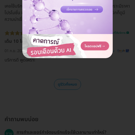
เคยใช้บริการจองแพ็กเกจของ the sign clinic ผ่านทาง hd เพราะมีราคา
โปรโมชั่น มีการเปรียบเทียบราคาชัดเจน สะดวกในการค้นหา คลินิกก็ดูมี
ความน่าเชื่อถือ สะดวกในการเดินทาง
รีวิวสถานที่ให้บริการ 🏥
เต็ม 10 ไม่หัก
01 ก.ย. 2024
ดูรีวิวต้นฉบับ
บริการดี พูดเพราะ
ดูรีวิวทั้งหมด
คำถามพบบ่อย
การทำเลเซอร์กำจัดขนรักแร้จะใช้เวลานานเท่าไหร่?
ถาม