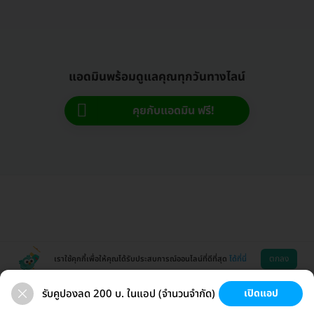
แอดมินพร้อมดูแลคุณทุกวันทางไลน์
คุยกับแอดมิน ฟรี!
ตกลง
เราใช้คุกกี้เพื่อให้คุณได้รับประสบการณ์ออนไลน์ที่ดีที่สุด
ได้ที่นี่
รับคูปองลด 200 บ. ในแอป (จำนวนจำกัด)
เปิดแอป
ขนที่ลับ
ขนรักแร้
กระชับหน้า
เสริมหน้าอก
ช่วยเหลือ
โหลดแอพ