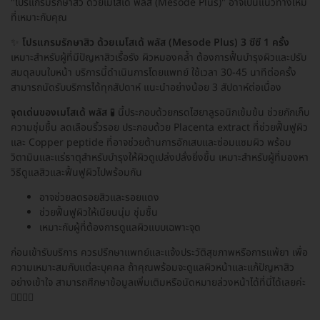
"โปรแกรมรักษาสิว ด้วยเมโสเด้ พลัส (Mesode Plus)" อาจเป็นแนวทางใหม่
ที่เหมาะกับคุณ
✨
โปรแกรมรักษาสิว ด้วยเมโสเด้ พลัส (Mesode Plus) 3 ซีซี 1 ครั้ง
เหมาะสำหรับผู้ที่มีปัญหาสิวเรื้อรัง ผิวหมองคล้ำ ต้องการฟื้นบำรุงผิวและปรับ
สมดุลบนใบหน้า บริการนี้ดำเนินการโดยแพทย์ ใช้เวลา 30-45 นาทีต่อครั้ง
สามารถนัดรับบริการได้ทุกสัปดาห์ แนะนำอย่างน้อย 3 สัปดาห์ต่อเนื่อง
จุดเด่นของเมโสเด้ พลัส
🧪 นี้ประกอบด้วยกรดไฮยาลูรอนิกเข้มข้น ช่วยกักเก็บ
ความชุ่มชื้น ลดเลือนริ้วรอย ประกอบด้วย Placenta extract ที่ช่วยฟื้นฟูผิว
และ Copper peptide ที่อาจช่วยต้านการอักเสบและซ่อมแซมผิว พร้อม
วิตามินและแร่ธาตุสำหรับบำรุงให้ผิวดูเปล่งปลั่งยิ่งขึ้น เหมาะสำหรับผู้ที่มองหา
วิธีดูแลสิวและฟื้นฟูผิวไปพร้อมกัน
อาจช่วยลดรอยสิวและรอยแดง
ช่วยฟื้นฟูผิวให้เนียนนุ่ม ชุ่มชื้น
เหมาะกับผู้ที่ต้องการดูแลผิวแบบเฉพาะจุด
ก่อนเข้ารับบริการ ควรปรึกษาแพทย์และแจ้งประวัติสุขภาพหรือการแพ้ยา เพื่อ
ความเหมาะสมกับแต่ละบุคคล ถ้าคุณพร้อมจะดูแลผิวหน้าและแก้ปัญหาสิว
อย่างเข้าใจ สามารถศึกษาข้อมูลเพิ่มเติมหรือนัดหมายล่วงหน้าได้ที่นี่ได้เลยค่ะ
👩🏻‍⚕️✨