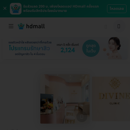
×
รับส่วนลด 200 บ. เพียงโหลดแอป HDmall ครั้งแรก
โหลดเลย
พร้อมรับสิทธิประโยชน์มากมาย