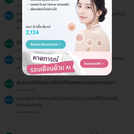
19 ธ.ค. 2024
การรักษาสิวด้วยเมโสเด้ พลัส จะใช้เวลาประมาณ 30-45 นาทีต่อ
ตอบ
ครั้ง.
ตอบโดยทีมงาน HD
ฉันสามารถใช้ประกันสังคมในการชำระเงินได้หรือไม่?
ถาม
19 ธ.ค. 2024
ขออภัยค่ะ แพ็กเกจบน HDmall ไม่ได้เข้าร่วมสิทธิประกันสังคม.
ตอบ
ตอบโดยทีมงาน HD
ฉันควรแจ้งข้อมูลอะไรบ้างให้แพทย์ทราบก่อนการรักษา?
ถาม
19 ธ.ค. 2024
ควรแจ้งประวัติการแพ้ยา โรคประจำตัว และยาที่ใช้ประจำเพื่อ
ตอบ
ความปลอดภัย.
ตอบโดยทีมงาน HD