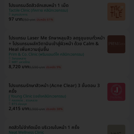
โปรแกรมฉีดสิวอักเสบหน้า 1 เม็ด
Tactile Clinic (ทัคทาย คลินิกเวชกรรม)
สมุทรปราการ
97 บาท
250 บาท
ประหยัด 61%
โปรแกรม Laser Me รักษาหลุมสิว ลดรูขุมขนทั่วหน้า
+ โปรแกรมผลักวิตามินเข้าสู่ผิวหน้า ด้วย Calm &
Heal เพิ่มความชุ่มชื้น
Prim & Co. Clinic (พริมแอนด์โค คลินิกเวชกรรม)
วังทองหลาง
MRT มหาดไทย
8,720 บาท
9,590 บาท
ประหยัด 9%
โปรแกรมรักษาสิวหน้า (Acne Clear) 3 ขั้นตอน 3
ครั้ง
J Young Clinic (เจยังคลินิกเวชกรรม)
คลองเตย , สวนหลวง
BTS อ่อนนุช
2,415 บาท
3,900 บาท
ประหยัด 38%
กดสิวไม่จำกัดเม็ด บริเวณใบหน้า 1 ครั้ง
Neat Wellness Clinic