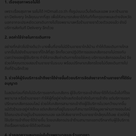
1. เรื่องสุขภาพรอไม่ได้
เพราะเรื่องสุขภาพ รอไม่ได้ HDmall.co.th ทั้งรูปแบบเว็บไซต์และแอพ จะหาร้านขาย
ยา Delivery ใกล้คุณมากที่สุด เพื่อให้สามารถส่งยาได้ทันทีทั้งกรุงเทพและต่างจังหวัด
นอกจากจะประหยัดเวลาเดินทางไปโรงพยาบาลหรือร้านขายยาด้วยตัวเองแล้ว ยังมี
บริการส่งทันที Delivery อีกด้วย
2. ลดค่าใช้จ่ายในการเดินทาง
อย่างที่กล่าวไปข้างต้นว่า บางพื้นที่อาจไม่มีร้านขายยาใกล้บ้าน ทำให้ต้องเดินทางไกล
มากขึ้นไปยังร้านขายยาที่ใกล้ที่สุด อีกทั้งเวลาปฏิบัติการของเภสัชกรอาจไม่ตรงกับ
เวลาว่างของผู้ใช้บริการ ทำให้อาจเสียค่าเดินทางโดยใช่เหตุ บริการเภสัชกรออนไลน์ จึง
ช่วยให้คุณตรวจสอบร้านขายยาในระบบ พร้อมปรึกษาเภสัชกรโดยไม่ต้องเดินทางไป
ถึงที่ร้านอีกด้วย
3. ช่วยให้ผู้รับบริการเข้าถึงยาได้ง่ายขึ้นด้วยบริการจัดส่งยาจากร้านขายยาที่ได้รับ
อนุญาต
ในสมัยก่อนที่ยังไม่มีบริการแชทกับเภสัชกร ผู้ใช้บริการจะเข้าถึงยาได้ก็ต่อเมื่อไปที่โรง
พยาบาล หรือร้านขายยา ทำให้ผู้ที่อยู่ห่างไกลเกิดข้อจำกัดในการเข้าถึง แต่บริการแชท
ปรึกษาเภสัชกรออนไลน์ ช่วยให้เภสัชกรสามารถเข้าถึงผู้ใช้บริการในวงกว้างมากขึ้น
แม้ตัวร้านจะอยู่ห่างไกล แต่เภสัชกรที่อยู่ในระบบก็สามารถให้ข้อมูลยาผ่านทางออนไลน์
ได้ขณะประจำอยู่ในร้านของตนเอง และให้ส่งยาจากร้านขายยาใกล้คุณได้เลย ช่วยให้ผู้
ใช้บริการเข้าถึงยาได้ง่ายขึ้น โดยเภสัชกรประจำร้านสามารถแชทปรึกษากับผู้ใช้บริการ
ถึงเรื่องการรับยาได้ด้วยตัวเอง
4. ช่วยลดความหนาแน่นในโรงพยาบาลและร้านขายยา