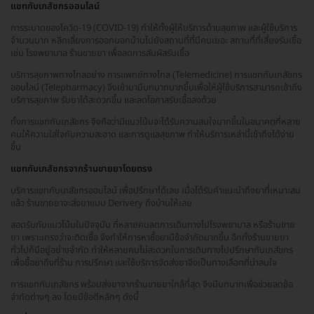
แชทกับเภสัชกรออนไลน์
การระบาดของโควิด-19 (COVID-19) ทำให้ทั้งผู้ให้บริการด้านสุขภาพ และผู้ใช้บริการ
จำนวนมาก หลีกเลี่ยงการออกนอกบ้านไปยังสถานที่ที่มีคนเยอะ สถานที่ที่เสี่ยงรับเชื้อ
เช่น โรงพยาบาล ร้านขายยา เพื่อลดการสัมผัสรับเชื้อ
บริการสุขภาพทางไกลอย่าง การแพทย์ทางไกล (Telemedicine) การแชทกับเภสัชกร
ออนไลน์ (Telepharmacy) จึงเข้ามามีบทบาทมากขึ้นเพื่อให้ผู้ใช้บริการสามารถเข้าถึง
บริการสุขภาพ รับยาได้สะดวกขึ้น และลดโอกาสรับเชื้อลงด้วย
ทั้งการแชทกับเภสัชกร จึงถือว่ามีแนวโน้มจะได้รับความสนใจมากขึ้นในอนาคตที่หลาย
คนให้ความใส่ใจกับความสะอาด และการดูแลสุขภาพ ทำให้บริการเหล่านี้เข้าถึงได้ง่าย
ขึ้น
แชทกับเภสัชกรจากร้านขายยาโดยตรง
บริการแชทกับเภสัชกรออนไลน์ เพื่อปรึกษาได้เลย เมื่อได้รับคำแนะนำถึงยาที่เหมาะสม
แล้ว ร้านขายยาจะส่งยาแบบ Derivery ถึงบ้านให้เลย
สอดรับกับแนวโน้มในปัจจุบัน ที่หลายคนลดการเดินทางไปโรงพยาบาล หรือร้านขาย
ยา เพราะเกรงว่าจะติดเชื้อ จึงทำให้การหาซื้อยามีข้อจำกัดมากขึ้น อีกทั้งร้านขายยา
ทั่วไปก็มีอยู่อย่างจำกัด ทำให้หลายคนไม่สะดวกในการเดินทางไปปรึกษากับเภสัชกร
เพื่อซื้อยาถึงที่ร้าน การปรึกษา และใช้บริการจัดส่งยาจึงเป็นทางเลือกที่น่าสนใจ
การแชทกับเภสัชกร พร้อมส่งยาจากร้านขายยาใกล้ที่สุด จึงมีบทบาทเพื่อช่วยลดข้อ
จำกัดต่างๆ ลง โดยมีข้อดีหลักๆ ดังนี้