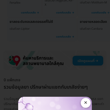
เช่นตัวยา Algycon, Air-
เช่นตัวยา Motilium-M
Fenafex
X
ยาลดระดับคอเลสเตอรอลที่ไม่ดี
ยาขยายหลอดเลือด
เช่นตัวยา Lipitor
เช่นตัวยา Cardura
0 แพ็กเกจ
รวมข้อมูลยา ปรึกษาผ่านแชทกับเภสัชง่ายๆ
รวมข้อมูลยา ใช้ยาอะไรดีให้เหมาะกับอาการและสุขภาพของแต่ละบุคคล แชท
×
ปรึกษากับเภสัชกรที่มีใบอนุญาตให้แน่ใจก่อน! ปรึกษาฟรี มีค่าใช้จ่ายเฉพาะค่า
ยาและค่าจ...
อ่านเพิ่ม