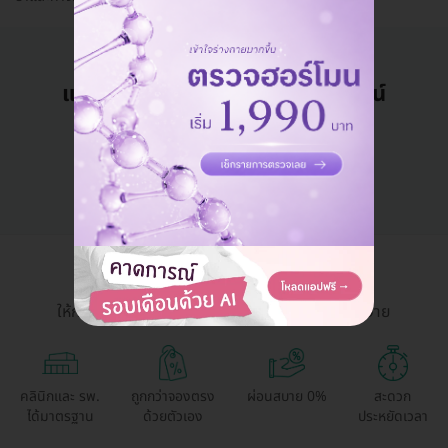
แอดมินพร้อมดูแลคุณทุกวันทางไลน์
คุยกับแอดมิน ฟรี!
HDmall Health ดี อะไรก็ดี
ให้การเข้าถึงบริการสุขภาพและความงามเป็นเรื่องง่าย
คลินิกและ รพ.
ถูกกว่าจองตรง
ผ่อนสบาย 0%
สะดวก
ได้มาตรฐาน
ด้วยตัวเอง
ประหยัดเวลา