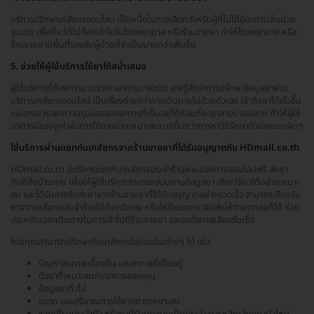
บริการปรึกษาเภสัชกรออนไลน์ เป็นหนึ่งในทางเลือกสำหรับผู้ที่ไม่ได้มีอาการเจ็บป่วย
รุนแรง เพื่อที่จะได้ไม่ต้องเข้าไปในโรงพยาบาล หรือร้านขายยา ทำให้โรงพยาบาล หรือ
ร้านขายยามีพื้นที่รองรับผู้ป่วยที่จำเป็นมากกว่าเพิ่มขึ้น
5. ช่วยให้ผู้ใช้บริการใช้ยาได้สม่ำเสมอ
ผู้ใช้บริการที่ต้องการยาบรรเทาอาการบางชนิด อาจรู้สึกว่าการปรึกษาข้อมูลยาผ่าน
บริการเภสัชกรออนไลน์ เป็นเรื่องง่ายกว่าการเดินทางไปด้วยตัวเอง เข้าถึงยาได้เร็วขึ้น
และอาจช่วยลดความรุนแรงของอาการที่เป็นอยู่ได้ก่อนที่จะลุกลามบานปลาย ทำให้ผู้ใช้
บริการมีแรงจูงใจในการใช้ยาอย่างเหมาะสมมากขึ้นกว่าการหาวิธีรักษาตัวเองแบบผิดๆ
ใช้บริการผ่านแชทกับเภสัชกรจากร้านขายยาที่ได้รับอนุญาตกับ HDmall.co.th
HDmall.co.th มีบริการแชทกับเภสัชกรประจำร้านผ่านช่องทางออนไลน์ฟรี ส่งยา
ทันทีถึงบ้านคุณ เพื่อให้ผู้ใช้บริการสามารถสอบถามข้อมูลยา เลือกใช้ยาได้อย่างเหมาะ
สม และได้รับการจัดส่งยาจากร้านขายยาที่ได้รับอนุญาตอย่างรวดเร็ว สามารถเลือกรับ
ยาจากเภสัชกรประจำร้านได้ด้วยตัวเอง หรือให้ร้านขายยาจัดส่งให้ตามตกลงก็ได้ ช่วย
ประหยัดเวลาเดินทางในการเข้าไปที่ร้านขายยา และลดโอกาสเสี่ยงรับเชื้อ
โดยคุณสามารถปรึกษากับเภสัชกรในประเด็นต่างๆ ได้ เช่น
ปัญหาสุขภาพเบื้องต้น และอาการที่เป็นอยู่
ตัวยาที่เหมาะสมกับอาการของคุณ
ข้อมูลยาทั่วไป
ขนาด และปริมาณการใช้ยาอย่างเหมาะสม
หากมีโรคประจำตัว หรือยาที่รับประทานเป็นประจำ ควรหลีกเลี่ยงยาตัวไหน