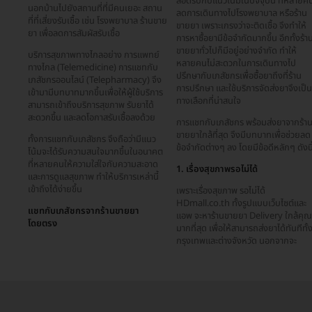
สอดรับกับแนวโน้มในปัจจุบัน ที่หลายค
นอกบ้านไปยังสถานที่ที่มีคนเยอะ สถาน
ลดการเดินทางไปโรงพยาบาล หรือร้าน
ที่ที่เสี่ยงรับเชื้อ เช่น โรงพยาบาล ร้านขาย
ขายยา เพราะเกรงว่าจะติดเชื้อ จึงทำให้
ยา เพื่อลดการสัมผัสรับเชื้อ
การหาซื้อยามีข้อจำกัดมากขึ้น อีกทั้งร้า
ขายยาทั่วไปก็มีอยู่อย่างจำกัด ทำให้
บริการสุขภาพทางไกลอย่าง การแพทย์
หลายคนไม่สะดวกในการเดินทางไป
ทางไกล (Telemedicine) การแชทกับ
ปรึกษากับเภสัชกรเพื่อซื้อยาถึงที่ร้าน
เภสัชกรออนไลน์ (Telepharmacy) จึง
การปรึกษา และใช้บริการจัดส่งยาจึงเป็น
เข้ามามีบทบาทมากขึ้นเพื่อให้ผู้ใช้บริการ
ทางเลือกที่น่าสนใจ
สามารถเข้าถึงบริการสุขภาพ รับยาได้
สะดวกขึ้น และลดโอกาสรับเชื้อลงด้วย
การแชทกับเภสัชกร พร้อมส่งยาจากร้า
ขายยาใกล้ที่สุด จึงมีบทบาทเพื่อช่วยลด
ทั้งการแชทกับเภสัชกร จึงถือว่ามีแนว
ข้อจำกัดต่างๆ ลง โดยมีข้อดีหลักๆ ดังนี
โน้มจะได้รับความสนใจมากขึ้นในอนาคต
ที่หลายคนให้ความใส่ใจกับความสะอาด
1. เรื่องสุขภาพรอไม่ได้
และการดูแลสุขภาพ ทำให้บริการเหล่านี้
เข้าถึงได้ง่ายขึ้น
เพราะเรื่องสุขภาพ รอไม่ได้
HDmall.co.th ทั้งรูปแบบเว็บไซต์และ
แชทกับเภสัชกรจากร้านขายยา
แอพ จะหาร้านขายยา Delivery ใกล้คุณ
โดยตรง
มากที่สุด เพื่อให้สามารถส่งยาได้ทันทีทั้
กรุงเทพและต่างจังหวัด นอกจากจะ