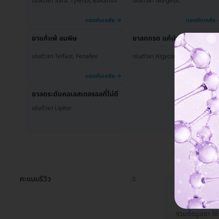
เช่นตัวยา Sara, Tylenol, Bakamol
เช่นตัวยา Norgesic
ยาแก้แพ้ ลมพิษ
ยาลดกรด แก้ปวดท้อง
เช่นตัวยา Telfast, Fenafex
เช่นตัวยา Algycon, Air-X
ยาลดระดับคอเลสเตอรอลที่ไม่ดี
เช่นตัวยา Lipitor
คะแนนรีวิว
รวมข้อมู
รวมข้อมูลยา ใช