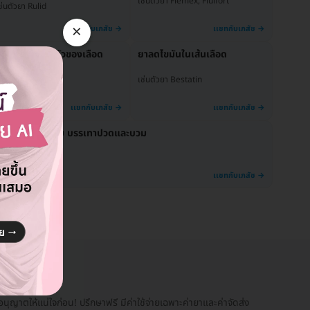
เช่นตัวยา Flemex, Fluifort
ช่นตัวยา Rulid
×
าต้านการแข็งตัวของเลือด
ยาลดไขมันในเส้นเลือด
ช่นตัวยา Plavix
เช่นตัวยา Bestatin
ยาต้านการอักเสบ บรรเทาปวดและบวม
ช่นตัวยา Celebrex
ุญาตให้แน่ใจก่อน! ปรึกษาฟรี มีค่าใช้จ่ายเฉพาะค่ายาและค่าจัดส่ง