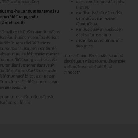
หาวิธีรักษาตัวเองแบบผิดๆ
ขนาด และปริมาณการใช้ยาอย่าง
เหมาะสม
ใช้บริการผ่านแชทกับเภสัชกรจากร้าน
หากมีโรคประจำตัว หรือยาที่รับ
ขายยาที่ได้รับอนุญาตกับ
ประทานเป็นประจำ ควรหลีก
HDmall.co.th
เลี่ยงยาตัวไหน
หากมีประวัติแพ้ยา ควรใช้ตัวยา
HDmall.co.th มีบริการแชทกับเภสัชกร
ชนิดไหนในการทดแทน
ประจำร้านผ่านช่องทางออนไลน์ฟรี ส่งยา
การจัดส่งยาจากร้านขายยาที่ได้
ันทีถึงบ้านคุณ เพื่อให้ผู้ใช้บริการ
รับอนุญาต
สามารถสอบถามข้อมูลยา เลือกใช้ยาได้
อย่างเหมาะสม และได้รับการจัดส่งยาจาก
สามารถทักแชทปรึกษาเภสัชกรออนไลน์
้านขายยาที่ได้รับอนุญาตอย่างรวดเร็ว
เรื่องข้อมูลยา พร้อมสอบถามเรื่องการส่ง
สามารถเลือกรับยาจากเภสัชกรประจำ
ยากับเภสัชกรประจำร้านได้ที่ไลน์
้านได้ด้วยตัวเอง หรือให้ร้านขายยาจัด
@hdcoth
ส่งให้ตามตกลงก็ได้ ช่วยประหยัดเวลา
เดินทางในการเข้าไปที่ร้านขายยา และลด
อกาสเสี่ยงรับเชื้อ
โดยคุณสามารถปรึกษากับเภสัชกรใน
ระเด็นต่างๆ ได้ เช่น