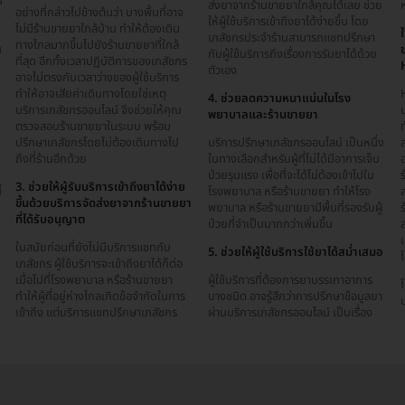
น
ส่งยาจากร้านขายยาใกล้คุณได้เลย ช่วย
อย่างที่กล่าวไปข้างต้นว่า บางพื้นที่อาจ
ให้ผู้ใช้บริการเข้าถึงยาได้ง่ายขึ้น โดย
ไม่มีร้านขายยาใกล้บ้าน ทำให้ต้องเดิน
เภสัชกรประจำร้านสามารถแชทปรึกษา
ทางไกลมากขึ้นไปยังร้านขายยาที่ใกล้
น
กับผู้ใช้บริการถึงเรื่องการรับยาได้ด้วย
ที่สุด อีกทั้งเวลาปฏิบัติการของเภสัชกร
ตัวเอง
อาจไม่ตรงกับเวลาว่างของผู้ใช้บริการ
ทำให้อาจเสียค่าเดินทางโดยใช่เหตุ
4. ช่วยลดความหนาแน่นในโรง
บริการเภสัชกรออนไลน์ จึงช่วยให้คุณ
พยาบาลและร้านขายยา
ตรวจสอบร้านขายยาในระบบ พร้อม
ท
ปรึกษาเภสัชกรโดยไม่ต้องเดินทางไป
บริการปรึกษาเภสัชกรออนไลน์ เป็นหนึ่ง
น
ถึงที่ร้านอีกด้วย
ในทางเลือกสำหรับผู้ที่ไม่ได้มีอาการเจ็บ
ป่วยรุนแรง เพื่อที่จะได้ไม่ต้องเข้าไปใน
ร
3. ช่วยให้ผู้รับบริการเข้าถึงยาได้ง่าย
้
โรงพยาบาล หรือร้านขายยา ทำให้โรง
ขึ้นด้วยบริการจัดส่งยาจากร้านขายยา
พยาบาล หรือร้านขายยามีพื้นที่รองรับผู้
ร
ที่ได้รับอนุญาต
ป่วยที่จำเป็นมากกว่าเพิ่มขึ้น
ในสมัยก่อนที่ยังไม่มีบริการแชทกับ
5. ช่วยให้ผู้ใช้บริการใช้ยาได้สม่ำเสมอ
โ
เภสัชกร ผู้ใช้บริการจะเข้าถึงยาได้ก็ต่อ
เมื่อไปที่โรงพยาบาล หรือร้านขายยา
ผู้ใช้บริการที่ต้องการยาบรรเทาอาการ
ง
ทำให้ผู้ที่อยู่ห่างไกลเกิดข้อจำกัดในการ
บางชนิด อาจรู้สึกว่าการปรึกษาข้อมูลยา
ป
เข้าถึง แต่บริการแชทปรึกษาเภสัชกร
ผ่านบริการเภสัชกรออนไลน์ เป็นเรื่อง