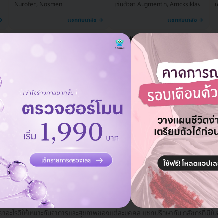
เช่นตัวยา Augmentin, Amoksiklav
เ
Nurofen, Nosmen
ยาบรรเทาอาการคลื่นไส้หรือ
ยารักษาอาการท้องเสีย
ย
อาเจียน
เฉียบพลันและรุนแรง
เ
เช่นตัวยา Motilium-M
เช่นตัวยา Smecta
ยาขยายหลอดเลือด
เช่นตัวยา Cardura
เ
ลยา ปรึกษาผ่านแชทกับเภสัชง่ายๆ
้ยาอะไรดีให้เหมาะกับอาการและสุขภาพของแต่ละบุคคล แชทปรึกษากับเภสัชกรที่มีใบอน