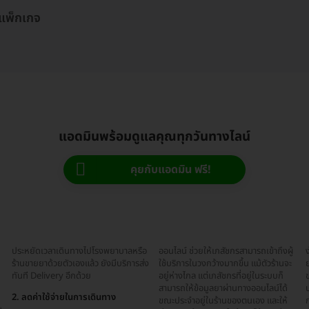
 แพ็กเกจ
แอดมินพร้อมดูแลคุณทุกวันทางไลน์
คุยกับแอดมิน ฟรี!
ประหยัดเวลาเดินทางไปโรงพยาบาลหรือ
ออนไลน์ ช่วยให้เภสัชกรสามารถเข้าถึงผู้
ง
ร้านขายยาด้วยตัวเองแล้ว ยังมีบริการส่ง
ใช้บริการในวงกว้างมากขึ้น แม้ตัวร้านจะ
ย
ทันที Delivery อีกด้วย
อยู่ห่างไกล แต่เภสัชกรที่อยู่ในระบบก็
ข
สามารถให้ข้อมูลยาผ่านทางออนไลน์ได้
บ
2. ลดค่าใช้จ่ายในการเดินทาง
ขณะประจำอยู่ในร้านของตนเอง และให้