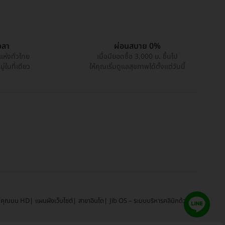
วลา
ผ่อนสบาย 0%
แห่งทั่วไทย
เมื่อมียอดซื้อ 3,000 บ. ขึ้นไป
่ในที่เดียว
ให้คุณเริ่มดูแลสุขภาพได้ตั้งแต่วันนี้
์คุณบน HD
แผนผังเว็บไซต์
สาขาอินโด
Jib OS – ระบบบริหารคลินิกด้วย AI