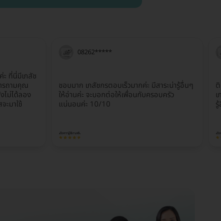
08262*****
ี่นี่มีเภสัช
ิการถามคุณ
ชอบมาก เภสัชกรตอบเร็วมากค่ะ มีสาระน่ารู้อื่นๆ
ต
งไม่ได้ลอง
ให้อ่านค่ะ จะบอกต่อให้เพื่อนกับครอบครัว
เ
สจะมาใช้
แน่นอนค่ะ 10/10
รู