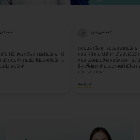
4*****
09264*****
ตอนแรกมีอาการป่วยอยากปรึกษาค่ะ ท
กกับ HD เพราะต้องการคำปรึกษา ใช้
คอยให้คำแนะนำดีค่ะ ได้ลองใช้บร
เภสัชตอบคำถามเร็ว ได้ลองใช้บริการ
หมอแล้วค่อนข้างพอใจเลยค่ะ แต่ยั
แล้ว พอใจค่ะ
ซื้อแพ็คเกจ เดี๋ยวอนาคตถ้ามีโอกา
บริการต่อนะคะ