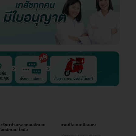
ยารักษาโรคหลอดลมอักเสบ
ยาแก้ไอแบบมีเสมหะ
อดอักเสบ ไซนัส