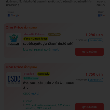
ใจ
สะดวก รวดเร็ว ไม่เสียเวลาดิวกับโรงพยาบาลด้วยตนเอง มาเป็นครอบครัว HDmall
ดีมากๆ ติดต
กันนะคะ
ขอบพระคุณ
1,290 บาท
เลือกคลินิกได้ทั่วกทม.
ราคาดีที่สุด
ซื้อกับ HDmall คุ้มชัวร์
1,500 บาท
ประหยัด 14%
รวมโปรขูดหินปูน เลือกทำใกล้บ้านได้
โปรขายดี! HDmall แนะนำ
ดูรายละเอียด
1,750 บาท
ขายดีที่สุด
ถูกสุดในเว็บ
มี HDreview
4,000 บาท
ประหยัด 56%
ทำรีเทนเนอร์แบบใส 2 ชิ้น ฟันบนและ
ล่าง
CSDC
จตุจักร
BTS มหาวิทยาลัยเกษตรศาสตร์ , BTS ห้าแยก
ดูรายละเอียด
ลาดพร้าว , MRT พหลโยธิน