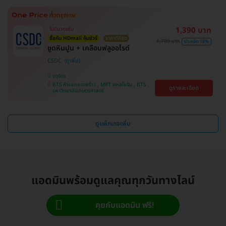
1,390 บาท
ไม่มีบวกเพิ่ม
ซื้อกับ HDmall คุ้มชัวร์
ราคาดีที่สุด
1,700 บาท
ประหยัด 18%
ขูดหินปูน + เคลือบฟลูออไรด์
CSDC
จตุจักร
BTS ห้าแยกลาดพร้าว , MRT พหลโยธิน , BTS
ดูรายละเอียด
มหาวิทยาลัยเกษตรศาสตร์
ดูแพ็กเกจเพิ่ม
แอดมินพร้อมดูแลคุณทุกวันทางไลน์
คุยกับแอดมิน ฟรี!