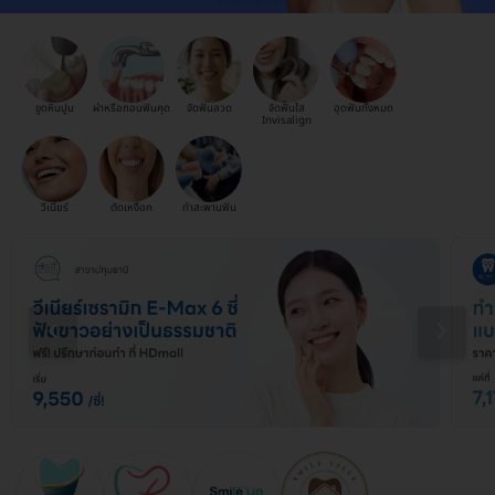
ขูดหินปูน
ผ่าหรือถอนฟันคุด
จัดฟันลวด
จัดฟันใส
อุดฟันทั้งหมด
Invisalign
วีเนียร์
ตัดเหงือก
ทำสะพานฟัน