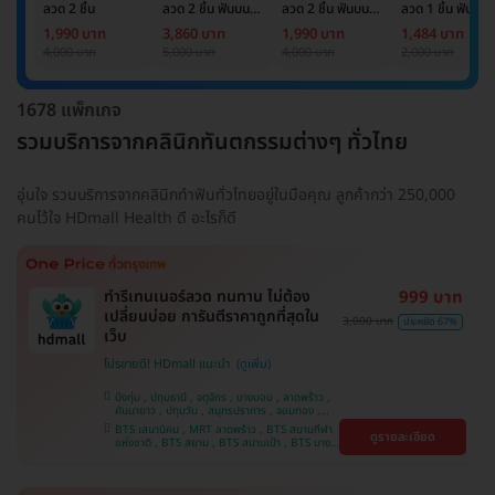
ลวด 2 ชิ้น
ลวด 2 ชิ้น ฟันบน
ลวด 2 ชิ้น ฟันบน
ลวด 1 ชิ้น ฟันบน
และล่าง
และล่าง
หรือล่าง
1,990 บาท
3,860 บาท
1,990 บาท
1,484 บาท
4,000 บาท
5,000 บาท
4,000 บาท
2,000 บาท
1678 แพ็กเกจ
รวมบริการจากคลินิกทันตกรรมต่างๆ ทั่วไทย
อุ่นใจ รวมบริการจากคลินิกทำฟันทั่วไทยอยู่ในมือคุณ ลูกค้ากว่า 250,000
คนไว้ใจ HDmall Health ดี อะไรก็ดี
ทำรีเทนเนอร์ลวด ทนทาน ไม่ต้อง
999 บาท
เปลี่ยนบ่อย การันตีราคาถูกที่สุดใน
3,000 บาท
ประหยัด 67%
เว็บ
โปรขายดี! HDmall แนะนำ
บึงกุ่ม , ปทุมธานี , จตุจักร , บางบอน , ลาดพร้าว ,
คันนายาว , ปทุมวัน , สมุทรปราการ , จอมทอง ,
พญาไท , ภาษีเจริญ , พระโขนง , ราษฎร์บูรณะ ,
BTS เสนานิคม , MRT ลาดพร้าว , BTS สนามกีฬา
ดูรายละเอียด
หนองแขม , บางรัก , ราชเทวี , บริการถึงบ้าน ,
แห่งชาติ , BTS สยาม , BTS สนามเป้า , BTS บาง
บางนา , คลองเตย , ตลิ่งชัน
หว้า , MRT บางไผ่ , MRT บางหว้า , BTS บางจาก ,
BTS พญาไท , BTS ปุณณวิถี , BTS อุดมสุข , BTS
บางนา , BTS ศรีนครินทร์ , BTS สะพานควาย