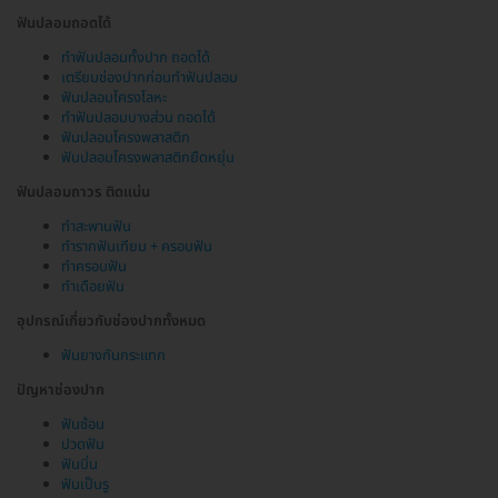
ฟันปลอมถอดได้
ทำฟันปลอมทั้งปาก ถอดได้
เตรียมช่องปากก่อนทำฟันปลอม
ฟันปลอมโครงโลหะ
ทำฟันปลอมบางส่วน ถอดได้
ฟันปลอมโครงพลาสติก
ฟันปลอมโครงพลาสติกยืดหยุ่น
ฟันปลอมถาวร ติดแน่น
ทำสะพานฟัน
ทำรากฟันเทียม + ครอบฟัน
ทำครอบฟัน
ทำเดือยฟัน
อุปกรณ์เกี่ยวกับช่องปากทั้งหมด
ฟันยางกันกระแทก
ปัญหาช่องปาก
ฟันซ้อน
ปวดฟัน
ฟันบิ่น
ฟันเป็นรู