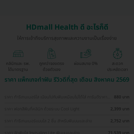
HDmall Health ดี อะไรก็ดี
ให้การเข้าถึงบริการสุขภาพและความงามเป็นเรื่องง่าย
คลินิกและ รพ.
ถูกกว่าจองตรง
ผ่อนสบาย 0%
สะดวก
ได้มาตรฐาน
ด้วยตัวเอง
ประหยัดเวลา
ราคา แพ็กเกจทำฟัน รีวิวดีที่สุด เดือน สิงหาคม 2569
ราคา ทำรีเทนเนอร์ใส เนียนไปกับฟันเหมือนไม่ได้ใส่ การันตีราคา
880 บาท
ถูกที่สุดในเว็บ
ราคา ฟอกสีฟันที่คลินิก ด้วยระบบ Cool Light
2,399 บาท
ราคา ทำรีเทนเนอร์แบบใส 2 ชิ้น สำหรับฟันบนและล่าง
2,752 บาท
ราคา จัดฟันใส Invisalign Lite ฟันบนและล่าง
71,539 บาท