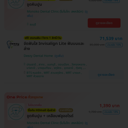
1,500 บาท
ประหยัด 14%
ขูดหินปูน
Monoko Dental Clinic (โมโนโกะ สหคลินิก)
ดูรายละเอียด
ธนบุรี
71,539 บาท
ฟรี! สแกนฟัน iTero 1 สิทธิ์/วัน
จัดฟันใส Invisalign Lite ฟันบนและ
85,000 บาท
ประหยัด 16%
ล่าง
Deezy Dental Home
ปทุมธานี , สาทร , นนทบุรี , ดอนเมือง , วังทองหลาง ,
บางกะปิ , บางขุนเทียน , จตุจักร , อุดรธานี , ทุ่งครุ ,
สมุทรปราการ , บางแค , ห้วยขวาง , ขอนแก่น , มีนบุรี ,
BTS หมอชิต , MRT สวนจตุจักร , MRT บางแค ,
ดูรายละเอียด
อุบลราชธานี , บางรัก
MRT ห้วยขวาง
1,390 บาท
ไม่มีบวกเพิ่ม
ซื้อกับ HDmall คุ้มชัวร์
ราคาดีที่สุด
1,700 บาท
ประหยัด 18%
ขูดหินปูน + เคลือบฟลูออไรด์
Monoko Dental Clinic (โมโนโกะ สหคลินิก)