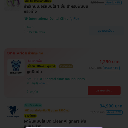
ฟรี! กล่องใส่รีเทนเนอร์
2,500 บาท
ประหยัด 45%
ทำรีเทนเนอร์แบบใส 1 ชิ้น สำหรับฟันบน
หรือล่าง
NP International Dental Clinic
วัฒนา
ดูรายละเอียด
BTS พร้อมพงษ์
1,290 บาท
ไม่มีบวกเพิ่ม
ซื้อกับ HDmall คุ้มชัวร์
ราคาดีที่สุด
1,500 บาท
ประหยัด 14%
ขูดหินปูน
SMILE LOOP dental clinic (คลินิกทันตกรรม
สไมล์ลูป)
ดูรายละเอียด
พญาไท
34,900 บาท
มี HDreview
HD ออกค่าประเมินให้! สูงสุด 1500 บ.
39,500 บาท
ประหยัด 12%
ขายดีมาก
จัดฟันแบบใส Dr. Clear Aligners ฟัน
บนและล่าง