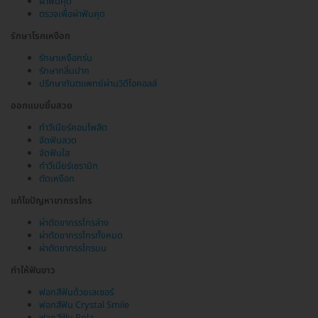
ผ่าฟันคุด
ตรวจเพื่อผ่าฟันคุด
รักษาโรคเหงือก
รักษาเหงือกร่น
รักษากลิ่นปาก
ปรึกษาทันตแพทย์ผ่านวิดีโอคอลล์
ออกแบบยิ้มสวย
ทำวีเนียร์คอมโพสิต
จัดฟันลวด
จัดฟันใส
ทำวีเนียร์เซรามิก
ตัดเหงือก
แก้ไขปัญหาขากรรไกร
ผ่าตัดขากรรไกรล่าง
ผ่าตัดขากรรไกรทั้งหมด
ผ่าตัดขากรรไกรบน
ทำให้ฟันขาว
ฟอกสีฟันด้วยเลเซอร์
ฟอกสีฟัน Crystal Smile
ฟอกสีฟัน Pola