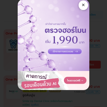
×
Dr Clear Aligners
วัฒนา
ดูรายละเอียด
BTS ทองหล่อ
1,390 บาท
ไม่มีบวกเพิ่ม
ซื้อกับ HDmall คุ้มชัวร์
ราคาดีที่สุด
1,700 บาท
ประหยัด 18%
ขูดหินปูน + เคลือบฟลูออไรด์
SMILE LOOP dental clinic (คลินิกทันตกรรม
สไมล์ลูป)
ดูรายละเอียด
พญาไท
1,290 บาท
ไม่มีบวกเพิ่ม
ซื้อกับ HDmall คุ้มชัวร์
ราคาดีที่สุด
1,500 บาท
ประหยัด 14%
ขูดหินปูน
Smile Up Dental Clinic (คลินิกทันตกรรมสมา
ยล์อัพ)