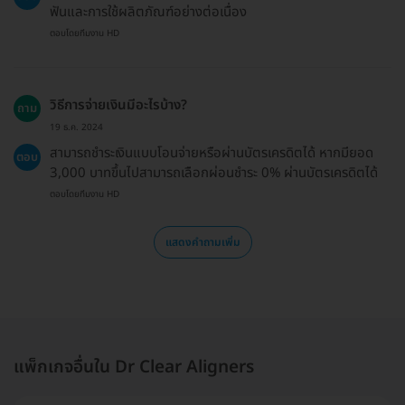
ฟันและการใช้ผลิตภัณฑ์อย่างต่อเนื่อง
ตอบโดยทีมงาน HD
วิธีการจ่ายเงินมีอะไรบ้าง?
ถาม
19 ธ.ค. 2024
สามารถชำระเงินแบบโอนจ่ายหรือผ่านบัตรเครดิตได้ หากมียอด
ตอบ
3,000 บาทขึ้นไปสามารถเลือกผ่อนชำระ 0% ผ่านบัตรเครดิตได้
ตอบโดยทีมงาน HD
แสดงคำถามเพิ่ม
แพ็กเกจอื่นใน Dr Clear Aligners