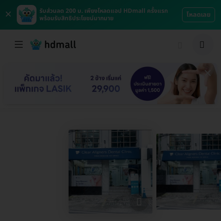
×
รับส่วนลด 200 บ. เพียงโหลดแอป HDmall ครั้งแรก
โหลดเลย
พร้อมรับสิทธิประโยชน์มากมาย