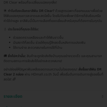
DR Clear พร้อมที่จะเปลี่ยนแปลงทุกสิ่ง!
🌟
ทำไมต้องเลือกยาสีฟัน DR Clear?
ด้วยสูตรเฉพาะที่ออกแบบมาเพื่อช่วย
ให้ฟันของคุณขาวสะอาดและสดใสขึ้น โดยไม่ต้องพึ่งพาวิธีการที่ซับซ้อนหรือ
ค่าใช้จ่ายสูง ยาสีฟันนี้เป็นทางเลือกที่ยอดเยี่ยมสำหรับคุณที่ต้องการในทุกวัน
💧
ประโยชน์ที่คุณจะได้รับ:
ช่วยลดคราบเหลืองและทำให้ฟันขาวขึ้น
มีรสชาติที่สดชื่น ช่วยให้คุณรู้สึกสดชื่นหลังการแปรงฟัน
ใช้งานง่าย สะดวกสบายในการใช้ที่บ้าน
🚚
ยิ่งไปกว่านั้น:
สินค้าจะถูกจัดส่งถึงบ้านคุณอย่างรวดเร็ว และคุณสามารถ
ติดตามสถานะการจัดส่งได้อย่างสะดวกสบาย!
อย่าปล่อยให้ปัญหาฟันเหลืองลดทอนความมั่นใจของคุณ!
สั่งซื้อยาสีฟัน DR
Clear 2 กล่อง
ผ่าน HDmall.co.th วันนี้ เพื่อเริ่มต้นการเดินทางสู่รอยยิ้มที่
สดใส! 🌈
รายละเอียด