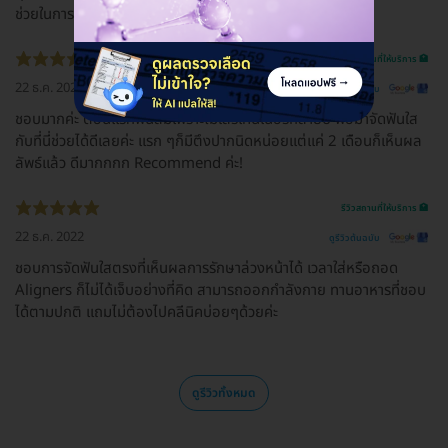
ช่วยในการลองใส่และถอดAligners ประทับใจมากค่ะ
รีวิวสถานที่ให้บริการ 🏥
22 ธ.ค. 2022
ดูรีวิวต้นฉบับ
ชอบมากค่ะ ตอนเเรกฟันล้มเพราะไม่ใส่รีเทนเนอร์หลายปี พอมาจัดฟันใส
กับที่นี่ช่วยได้ดีเลยค่ะ เเรก ๆก็มีตึงปากนิดหน่อยเเต่เเค่ 2 เดือนก็เห็นผล
ลัพธ์เเล้ว ดีมากกกก Recommend ค่ะ!
รีวิวสถานที่ให้บริการ 🏥
22 ธ.ค. 2022
ดูรีวิวต้นฉบับ
ชอบการจัดฟันใสตรงที่เห็นผลการรักษาล่วงหน้าได้ เวลาใส่หรือถอด
Aligners ก็ไม่ได้เจ็บอย่างที่คิด สามารถออกกำลังกาย ทานอาหารที่ชอบ
ได้ตามปกติ เเถมไม่ต้องไปคลีนิคบ่อยๆด้วยค่ะ
ดูรีวิวทั้งหมด