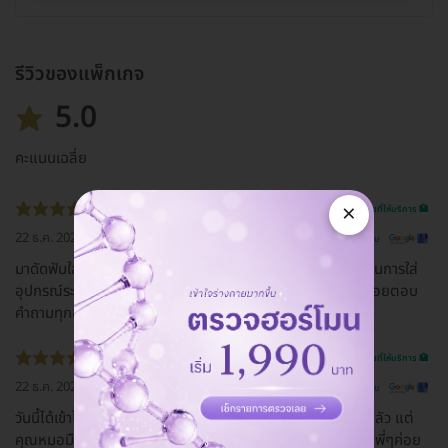
รีวิวของแพ็กเกจ
5.0
คะแนนเฉลี่ย
×
รีวิวสถานที่ให้บริการ 🏥
22 ธ.ค. 2022
ดูรีวิวต้นฉบับ
มาดัดฟันใสที่คลีนิค พนักงานบริการดีมากค่ะ พี่นัทอธิบายขั้นตอนการใส่
อุปกรณ์ระเอียดมาก คุณหมอพีชใจดี มือเบามากค่ะไม่เจ็บเลย คอยตอบ
คำถามทุกข้อให้คำปรึกษาดีมากๆค่ะ ประทับใจคลีนิคนี้มากๆค่ะ
รีวิวสถานที่ให้บริการ 🏥
22 ธ.ค. 2022
ดูรีวิวต้นฉบับ
วันนี้ได้เข้าไปรับของและติดเครื่องมือกับคุณหมอYa ถึงจะรู้สึกกลัว แต่
คุณหมอมือเบามาก และคอยถามอยู่ตลอดว่าเราโอเคไหม และมีพี่ๆค่อย