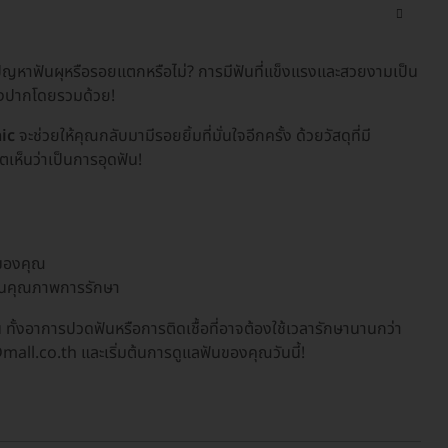
ราะปัญหาฟันผุหรือรอยแตกหรือไม่? การมีฟันที่แข็งแรงและสวยงามเป็น
่องปากโดยรวมด้วย!
ic
จะช่วยให้คุณกลับมามีรอยยิ้มที่มั่นใจอีกครั้ง ด้วยวัสดุที่มี
เห็นว่าเป็นการอุดฟัน!
าของคุณ
ด้ในคุณภาพการรักษา
 ทั้งอาการปวดฟันหรือการติดเชื้อที่อาจต้องใช้เวลารักษานานกว่า
Dmall.co.th และเริ่มต้นการดูแลฟันของคุณวันนี้!