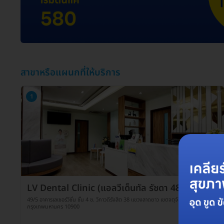
สาขาหรือแผนกที่ให้บริการ
1
LV Dental Clinic (แอลวีเด็นทัล รัชดา 48)
49/5 อาคารเลเซอร์วิชั่น ชั้น 4 ซ. วิภาวดีรังสิต 38 แขวงลาดยาว เขตจตุจักร
กรุงเทพมหานคร 10900