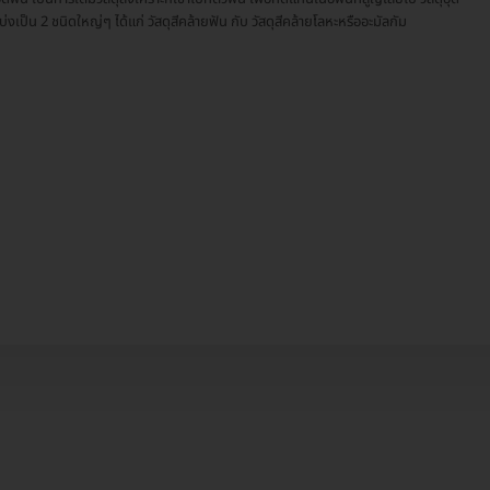
บ่งเป็น 2 ชนิดใหญ่ๆ ได้แก่ วัสดุสีคล้ายฟัน กับ วัสดุสีคล้ายโลหะหรืออะมัลกัม