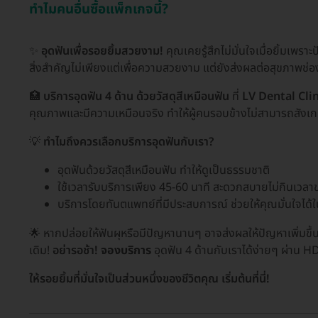
ทำไมคนอื่นซื้อแพ็กเกจนี้?
✨
อุดฟันเพื่อรอยยิ้มสวยงาม!
คุณเคยรู้สึกไม่มั่นใจเมื่อยิ้มเพ
สิ่งสำคัญไม่เพียงแต่เพื่อความสวยงาม แต่ยังส่งผลต่อสุขภาพช
🏥
บริการอุดฟัน 4 ด้าน ด้วยวัสดุสีเหมือนฟัน
ที่
LV Dental Clin
คุณภาพและมีความเหมือนจริง ทำให้ผู้คนรอบข้างไม่สามารถสังเกต
💡
ทำไมถึงควรเลือกบริการอุดฟันกับเรา?
อุดฟันด้วยวัสดุสีเหมือนฟัน ทำให้ดูเป็นธรรมชาติ
ใช้เวลารับบริการเพียง 45-60 นาที สะดวกสบายไม่กินเวล
บริการโดยทันตแพทย์ที่มีประสบการณ์ ช่วยให้คุณมั่นใจไ
🌟 หากปล่อยให้ฟันผุหรือมีปัญหานานๆ อาจส่งผลให้ปัญหาเพิ่มขึ้น
เดิม!
อย่ารอช้า!
จองบริการ
อุดฟัน 4 ด้านกับเราได้ง่ายๆ ผ่าน H
ให้รอยยิ้มที่มั่นใจเป็นส่วนหนึ่งของชีวิตคุณ เริ่มต้นที่นี่!