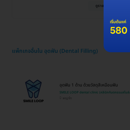
ดูรายละเอียด
แพ็กเกจอื่นใน อุดฟัน (Dental Filling)
อุดฟัน 1 ด้าน ด้วยวัสดุสีเหมือนฟัน
SMILE LOOP dental clinic (คลินิกทันตกรรมสไมล์
พญาไท