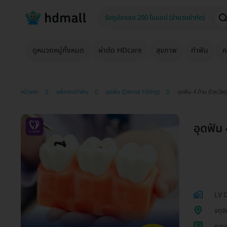
ดูหมวดหมู่ทั้งหมด
ผ่าตัด HDcare
สุขภาพ
ทำฟัน
ค
หน้าแรก
แพ็กเกจทำฟัน
อุดฟัน (Dental Filling)
อุดฟัน 4 ด้าน ด้วยวัสด
อุดฟัน 
LV D
จตุจ
1
การอุ