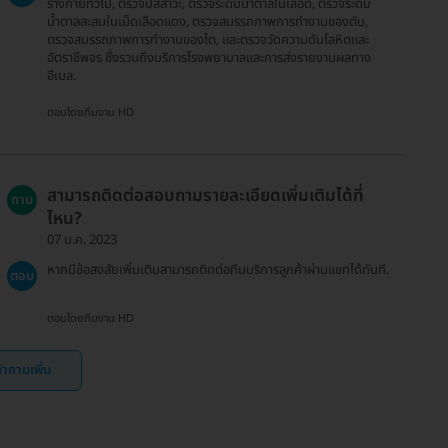
ร่างกายทั่วไป, ตรวจปัสสาวะ, ตรวจระดับน้ำตาลในเลือด, ตรวจระดับ
น้ำตาลสะสมในเม็ดเลือดแดง, ตรวจสมรรถภาพการทำงานของตับ,
ตรวจสมรรถภาพการทำงานของไต, และตรวจวัดความดันโลหิตและ
อัตราชีพจร ซึ่งรวมถึงบริการโรงพยาบาลและการส่งรายงานผลทาง
อีเมล.
ตอบโดยทีมงาน HD
สามารถติดต่อสอบถามรายละเอียดเพิ่มเติมได้ที่
ถาม
ไหน?
07 ม.ค. 2023
หากมีข้อสงสัยเพิ่มเติมสามารถติดต่อทีมบริการลูกค้าผ่านแชทได้ทันที.
ตอบ
ตอบโดยทีมงาน HD
ำถามเพิ่ม