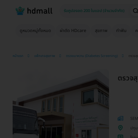
ดูหมวดหมู่ทั้งหมด
ผ่าตัด HDcare
สุขภาพ
ทำฟัน
ค
หน้าแรก
แพ็กเกจสุขภาพ
ตรวจเบาหวาน (Diabetes Screening)
ตรวจส
ตรวจส
SEM
ปทุม
1
โรคเ