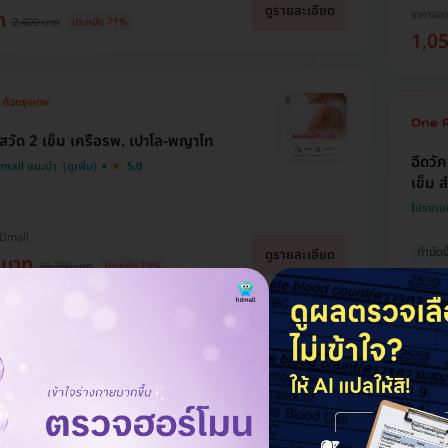
ดูรายละเอียด
ราคาจอ
ท
2,400 บาท
ประหยัด 71%
1,0
งูสวัด 2 เข็ม เครือรพ. เปาโล-พญาไท
ฉีดวั
Dmall แนะนำ
5.0
เข็ม ส
โปรขาย
HDmall
ทำนัดง
ดูรายละเอียด
 บาท
16,260 บาท
ประหยัด 29%
ถูกที่ส
ราคาจอ
14,