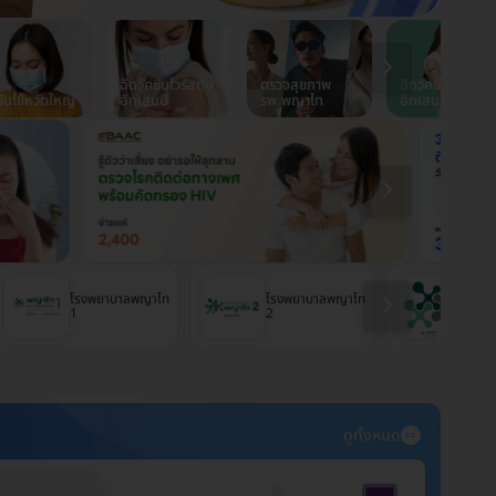
ฉีดวัคซีนไวรัสตับ
ตรวจสุขภาพ
ฉีดวัคซีนปอด
ซีนไข้หวัดใหญ่
อักเสบบี
รพ.พญาไท
อักเสบ
โรงพยาบาลพญาไท
โรงพยาบาลพญาไท
โรงพ
1
2
ศรีรา
ดูทั้งหมด