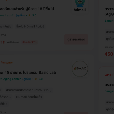
อดอักเสบสำหรับผู้มีอายุ 18 ปีขึ้นไป
ตรวจค
(Ag/
Dmall แนะนำ
5.0
Bangko
มาให้แล้ว
ซื้อกับ HDmall คุ้มชัวร์
สาขาบ
HDmall
ถูกที่ส
ดูรายละเอียด
บาท
4,911 บาท
ประหยัด 35%
ราคาจอ
450
าพ 45 รายการ โปรแกรม Basic Lab
ti-Aging Center
5.0
ตรวจค
ม
สาขาบางนาปิดทำการ 10/8/69 (1วัน)
Bangko
ด้ทั่วกทม.
HDmall คัดมาให้แล้ว
สาขาบ
ีที่สุด
ถูกที่ส
HDmall