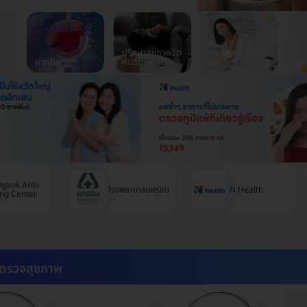
ปรึกษาสุขภาพจิต
กายภาพบำบัดทั้ง
ฝากไข่
กับจิตแพทย์
ตัว
วัค
gkok Anti-
โรงพยาบาลนครธน
N Health
ng Center
ตรวจสุขภาพ