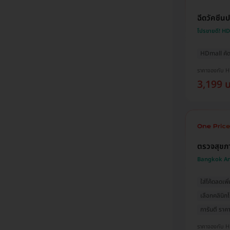
ฉีดวัคซีนป
โปรขายดี! H
HDmall คัด
ราคาจองกับ 
3,199 
ตรวจสุขภ
Bangkok An
ใส่โค้ดลดเพิ่
เลือกคลินิกไ
การันตี ราคาด
ราคาจองกับ 