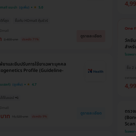
4,9
Dmall แนะนำ
5.0
ีที่สุด
ซื้อกับ HDmall คุ้มชัวร์
HDmall
ดูรายละเอียด
ท
2,400 บาท
วัคซี
ประหยัด 71%
สำหรับ
โรงพยา
้ยาและยีนปรับการใช้ยาเฉพาะบุคคล
ซื้อ 2
genetics Profile (Guideline-
ราคาจอ
4,9
็นเฮลท์)
4.7
รได้ในแอป 📲
HDmall
ตรวจภ
ดูรายละเอียด
 บาท
15,320 บาท
(Bone
ประหยัด 9%
Scan 
โรงพยา