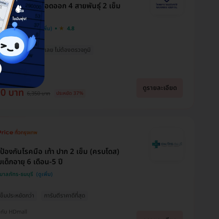
คซีนป้องกันไข้เลือดออก 4 สายพันธุ์ 2 เข็ม
ส (15-60 ปี)
Usara Buds
Thanradee Ja
Brr Bright
บาลนวมินทร์ 9
4.8
นแล้วก็ฉีดได้
ฉีดเลย ไม่ต้องตรวจภูมิ
จองแพ็คเกจ แก้ไขและเสริม
ขอบคุณแอดมินนะคะ
จมูกค่ะ เห็นเพจจากการเสิร์
บริการเเละเเนะนำเเพคเกจ
มกันอยู่ได้ 5+ ปี
ขอบคุณที่ตอบทุกคำถาม
ชกูเกิล และสอบถามแอดมิน
ได้ดีมากๆเลยค่ะ สามารถ
พอวันนี้ไปถึง รพ.จนท.ก็ให้
ให้คำตอบดีมาก ทำให้หาย
เซฟเงินกระเป๋าไปได้เยอะ
บริการที่ดีมากค่ะ แป๊บเดียว
งกับ HDmall
กังวลใจไปได้เปราะหนึ่ง ราคา
เลย อีกทั้งยังเเนะนำอื่นๆได้
เสร็จ กลับบ้านได้ ตอนถาม
ที่เราสามารถชำระได้โดยไม่ได้
อย่างดีเยี่ยมเลยค่ะ เเอดมิน
ดูรายละเอียด
90 บาท
แอดมินก็แอบเกรงใจเพราะ
6,350 บาท
ประหยัด 37%
เดือดร้อนมาก ถ้าได้ใช้
ตอบไว บริการดี ตอบเคลียร์
ถามเยอะมากกว่าจะตัดสินใจ
บริการแล้วจะแจ้งให้ทราบนะ
ดีค่ะ ใจบริการมากๆ
ได้ ขอบคุณนะคะ 🙏🙏🙏
คะ
นป้องกันโรคมือ เท้า ปาก 2 เข็ม (ครบโดส)
เด็กอายุ 6 เดือน-5 ปี
าลภัทร-ธนบุรี
 เข็มประหยัดกว่า
การันตีราคาดีที่สุด
งกับ HDmall