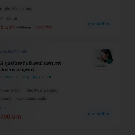
เศษถึง 16 ส.ค. เท่านั้น
งกับ HDmall
ดูรายละเอียด
45 บาท
4,770 บาท
ประหยัด 70%
SI ดูแลโดยสูตินรีแพทย์ เฉพาะทาง
สตร์การเจริญพันธ์ุ
ดี! HDmall แนะนำ
5.0
สิงหาลด 5,000
ผ่อน 0% นาน 6 เดือน
าหมอฟรี
ประหยัดได้หลายหมื่น
ต้นที่
ดูรายละเอียด
,000 บาท