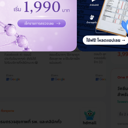
ฉีดวั
ครบโด
Natnicha
Waranya
WOIIWS Unn
โรงพยา
Phimnon
Wong
เคยเป็
ติดตามเพจนี้มานาน ได้แต่
ปรโมชั่นเยอะและราคาถู
เพิ่งใช้บริการ HDmall ครั้ง
มองโปรโมชั่น แต่ยังไม่ได้
กๆ เคยใช้ผลิตภัณฑ์ที่
นี้ครั้งแรก เพราะค่อนข้างรีบ
ภูมิคุ้
ลองซื้อ จนตอนนี้ ได้ซื้อโปร
ายกันแต่เปลี่ยนมาซื้อกับ
เลยเลือกใช้เพราะมีตัวเลือก
ไป 2 รายการ ราคาดีมากๆ
all เพราะซื้อได้ในราคา
ที่หลากหลาย ข้อมูลชัดเจน
ๆๆ เซฟค่าใช้จ่ายได้มาก 😀
ราคาจอ
่ำกว่าเราซื้อเอง และรู้จัก
ละเอียด แอดมินจิ๊บบริการดี
และ น้องๆ แอดมิน ในไลน์
all ผ่านทาง
มากค่ะ คอยติดตามตลอด
3,9
ตอบไว สุภาพ มากๆ และจะ
ebook ค่ะ ตอนนี้
ตอบเร็วมากๆ ใช้ภาษาถูก
หาคอร์สโปรโมชั่น อื่นๆ อีก
ทับใจมากๆค่ะ ยังไม่ได้
ต้องสุภาพ จะใช้บริการอีก
จ้าา ✌🏻
ับบริการที่คลินิกนะคะ😁
แน่นอนค่ะ
วัคซี
สำหรับ
โรงพยาบ
ซื้อ 2
มตรวจสุขภาพที่ รพ. และคลินิกทั่ว
ราคาจอ