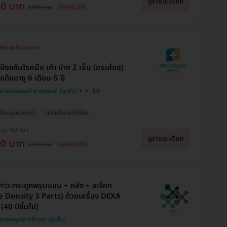
ดูรายละเอียด
90 บาท
6,700 บาท
ประหยัด 26%
นป้องกันโรคมือ เท้า ปาก 2 เข็ม (ครบโดส)
เด็กอายุ 6 เดือน-5 ปี
บาลศรีสวรรค์ ราชพฤกษ์
5.0
 เข็มประหยัดกว่า
การันตีราคาดีที่สุด
งกับ HDmall
ดูรายละเอียด
90 บาท
6,700 บาท
ประหยัด 26%
าวะกระดูกพรุนแขน + หลัง + สะโพก
 Density 3 Parts) ด้วยเครื่อง DEXA
(40 ปีขึ้นไป)
บาลพญาไท ศรีราชา