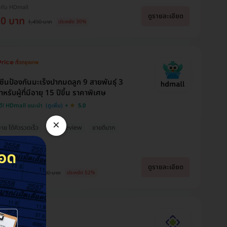
งกับ HDmall
ดูรายละเอียด
50 บาท
1,490 บาท
ประหยัด 30%
คซีนป้องกันมะเร็งปากมดลูก 9 สายพันธุ์ 3
ำหรับผู้ที่มีอายุ 15 ปีขึ้น ราคาพิเศษ
ดี! HDmall แนะนำ
5.0
×
่าย ได้คิวรวดเร็ว
มี HDreview
ขายดีมาก
ุดในเว็บ
งกับ HDmall
ดูรายละเอียด
890 บาท
31,000 บาท
ประหยัด 52%