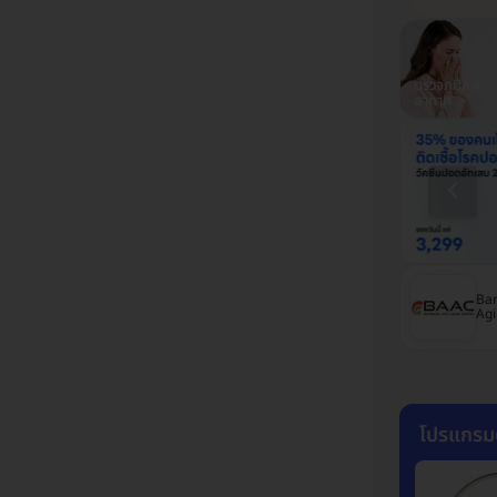
ตรวจสุขภาพ
ฉีดวัคซีนปอด
ตรวจสุขภาพ
ตรวจภูมิแพ้
รพ.พญาไท
อักเสบ
รพ.เปาโล
อากาศ
โรงพยาบาลเปาโล
โรงพยาบาลนวมินทร์
Ban
เกษตร
9
Agi
โปรแกรม