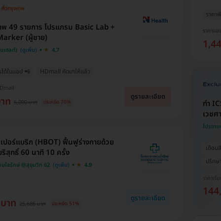
ราคาพิ
าพ 49 รายการ โปรแกรม Basic Lab +
ราคาจอ
arker (ผู้ชาย)
1,4
็นเฮลท์)
4.7
รได้ในแอป 📲
HDmall คัดมาให้แล้ว
HDmall
ดูรายละเอียด
บาท
6,000 บาท
ทำ IC
ประหยัด 70%
เวชศา
โปรขาย
เปอร์แบริก (HBOT) ฟื้นฟูร่างกายด้วย
เดือน
ิสุทธิ์ 60 นาที 10 ครั้ง
ปรึกษ
ใจรักษ์ @สุขุมวิท 62
4.9
ราคาเริ่ม
144
ดูรายละเอียด
 บาท
25,685 บาท
ประหยัด 51%