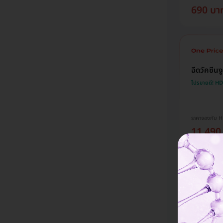
690 บา
ฉีดวัคซีน
โปรขายดี! H
ราคาจองกับ 
11,490