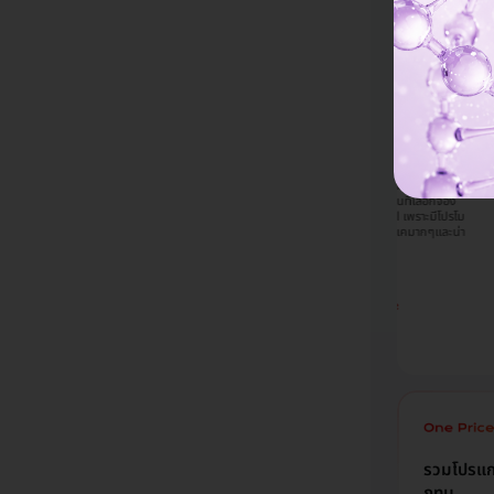
Chalatorn
Napassawan
Phannatorn
Sangthanom
Sinjoy
Jompaengta
Dmall จากเพื่อน
รู้จักผ่านช่องทาง
เคยใช้บริการแล้ว
รู้จัก HDmall จากช่องทาง
มีโ
Facebook ค่ะ สนแพ็กเก
อบที่มีโปรโมชั่นดีๆ
Facebook เห็นแพ็กเกจ
กมา
จนี้เพราะราคาดีมากๆ เมื่อ
กค้าตลอด เลือกตรวจ
เลเซอร์ของทางคลีนิคที่เคย
คล้
เทียบกับไปซื้อคอร์สที่คลินิก
ิกที่ รพ นี้
ไปทำแล้วรู้สึกว่าน่าจะคุ้ม
HDm
โดยตรงและจากการดูรีวิว
กใกล้บ้าน และได้
เลยตัดสินใจเลือกซื้อแพ็กเก
ที่ต
เลยสนใจจะทำที่กังนัม
กษารายละเอียดการ
จนี้ ซึ่งอธิบายรายละเอียดมา
HDm
คลินิกค่ะ ส่วนที่เลือกจอง
ษา รวมถึงคุณหมอมา
ค่อนข้างครบแทบไม่ต้อง
Fac
กับ HDmall เพราะมีโปรโม
 และคิดว่าราคา
ถามคำถามเพิ่มเติม และแอ
ประ
ชั่นดี ราคาโอเคมากๆและน่า
จึงตัดสินใจทำที่
ดมินดูมีความน่าเชื่อถือค่ะ
ไปร
เชื่อถือค่ะ
้ค่ะ
รวมโปรแกร
กทม.