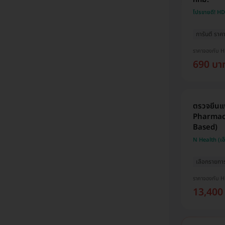
โปรขายดี! H
การันตี ราคาด
ราคาจองกับ 
690 บา
ตรวจยีนแพ
Pharmaco
Based)
N Health (เอ
เลือกรายกา
ราคาจองกับ 
13,400