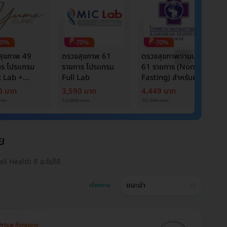
70%
-70%
-70%
สุขภาพ 49
ตรวจสุขภาพ 61
ตรวจสุขภาพยามบ่าย
ต
าร โปรแกรม
รายการ โปรแกรม
61 รายการ (Non-
ร
c Lab +
Full Lab
Fasting) สำหรับผู้
B
er Marker
หญิงอายุ 15 ปีขึ้นไป
C
0 บาท
3,590 บาท
4,449 บาท
1
บาท
12,000 บาท
15,300 บาท
6,
ย
ll Health ดี อะไรก็ดี
แนะนำ
เรียงตาม