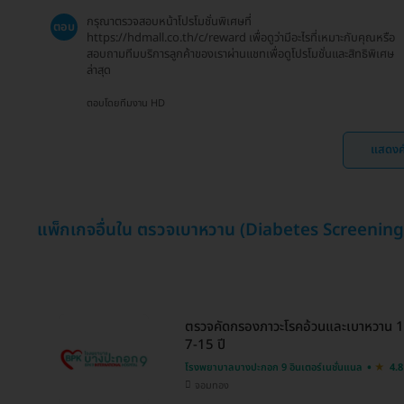
กรุณาตรวจสอบหน้าโปรโมชั่นพิเศษที่
ตอบ
https://hdmall.co.th/c/reward เพื่อดูว่ามีอะไรที่เหมาะกับคุณหรือ
สอบถามทีมบริการลูกค้าของเราผ่านแชทเพื่อดูโปรโมชั่นและสิทธิพิเศษ
ล่าสุด
ตอบโดยทีมงาน HD
แสดงค
แพ็กเกจอื่นใน ตรวจเบาหวาน (Diabetes Screening
ตรวจคัดกรองภาวะโรคอ้วนและเบาหวาน 11
7-15 ปี
โรงพยาบาลบางปะกอก 9 อินเตอร์เนชั่นแนล
4.8
จอมทอง