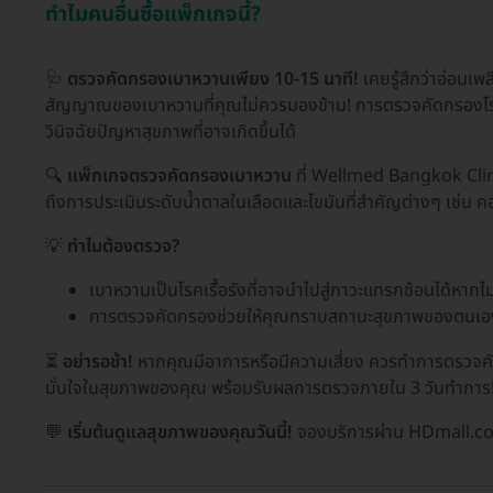
ทำไมคนอื่นซื้อแพ็กเกจนี้?
🩺
ตรวจคัดกรองเบาหวานเพียง 10-15 นาที!
เคยรู้สึกว่าอ่อนเพ
สัญญาณของเบาหวานที่คุณไม่ควรมองข้าม! การตรวจคัดกรองโรคเบา
วินิจฉัยปัญหาสุขภาพที่อาจเกิดขึ้นได้
🔍
แพ็กเกจตรวจคัดกรองเบาหวาน
ที่ Wellmed Bangkok Clin
ถึงการประเมินระดับน้ำตาลในเลือดและไขมันที่สำคัญต่างๆ เช่น 
💡
ทำไมต้องตรวจ?
เบาหวานเป็นโรคเรื้อรังที่อาจนำไปสู่ภาวะแทรกซ้อนได้หากไม
การตรวจคัดกรองช่วยให้คุณทราบสถานะสุขภาพของตนเอ
⏳
อย่ารอช้า!
หากคุณมีอาการหรือมีความเสี่ยง ควรทำการตรวจคั
มั่นใจในสุขภาพของคุณ พร้อมรับผลการตรวจภายใน 3 วันทำการ
💬
เริ่มต้นดูแลสุขภาพของคุณวันนี้!
จองบริการผ่าน HDmall.co.t