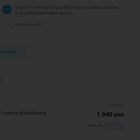
ควรงดน้ำงดอาหารอย่างน้อย 8 ชั่วโมงก่อนการเจาะเลือด แต่สามารถ
ตอบ
จิบน้ำเปล่าได้เพื่อหลีกเลี่ยงการขาดน้ำ
ตอบโดยทีมงาน HD
ำถามเพิ่ม
)
ราคาเริ่มต้นที่
 รายการ สำหรับเด็กอายุ
1,940 บาท
2,000 บาท
ประหยัด 3%