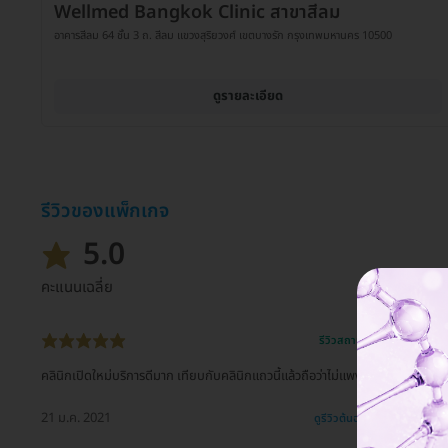
Wellmed Bangkok Clinic สาขาสีลม
อาคารสีลม 64 ชั้น 3 ถ. สีลม แขวงสุริยวงศ์ เขตบางรัก กรุงเทพมหานคร 10500
ดูรายละเอียด
รีวิวของแพ็กเกจ
5.0
คะแนนเฉลี่ย
รีวิวสถานที่ให้บริการ 🏥
คลินิกเปิดใหม่บริการดีมาก เทียบกับคลินิกแถวนี้แล้วถือว่าไม่แพงเลย
21 ม.ค. 2021
ดูรีวิวต้นฉบับ