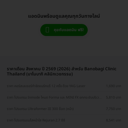
แอดมินพร้อมดูแลคุณทุกวันทางไลน์
คุยกับแอดมิน ฟรี!
ราคาเดือน สิงหาคม ปี 2569 (2026) สำหรับ Banobagi Clinic
Thailand (บาโนบากิ คลินิกเวชกรรม)
ราคา คอร์สเลเซอร์กำจัดขนรักแร้ 12 ครั้ง ด้วย YAG Laser
1,690 บาท
ราคา โปรแกรม Inmode โหมด Forma และ MINI FX ยกกระชับบริเวณ
5,810 บาท
ใบหน้า
ราคา โปรแกรม Ultraformer III 300 ช็อต (หน้า)
7,750 บาท
ราคา โปรแกรมเมโสหน้าใส Rejuran 2.7 ซีซี
8,541 บาท