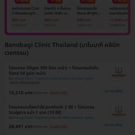
-90%
-3%
-73%
-42%
คอร์สเลเซอร์ Cool
รักษาสิว 4 ขั้นตอน
โปรแกรมเมโส
คอร์สเลเซอร์กำจั
3 Wavelength
(กดสิว ฉีดสิว มาส์ก
Meso Bright
ขนขาท่อนล่าง 2
Diode กำจัดขน
หน้า และฉายแสง)
จำนวนซีซีขึ้นอยู่กับ
ข้าง 5 ครั้ง ด้วย
969 บาท
969 บาท
949 บาท
11,640 บาท
รักแร้ 1 ปี 12 ครั้ง
1 ครั้ง
แพทย์ประเมิน เพื่อ
เลเซอร์
9,900 บาท
999 บาท
3,500 บาท
20,000 บาท
(1 สิทธิ์/ท่าน)
ปรับผิวกระจ่างใส 1
Mediostar Nex
ครั้ง
Banobagi Clinic Thailand (บาโนบากิ คลินิก
เวชกรรม)
โปรแกรม Oligio 300 ช็อต (หน้า) + โปรแกรมฉีดโบ
ท็อกซ์ 50 ยูนิต (หน้า)
Banobagi Clinic Thailand (บาโนบากิ คลินิกเวชกรรม)
เช็กได้! เครื่องจากผู้นำเข้า
ดูรายละเอียด
15,510 บาท
23,370 บาท
ประหยัด 34%
โปรแกรมเมโสหน้าใส Juvelook 2 ซีซี + โปรแกรม
Sculptra หน้า 1 ขวด (10 ซีซี)
Banobagi Clinic Thailand (บาโนบากิ คลินิกเวชกรรม)
ดูรายละเอียด
28,491 บาท
37,990 บาท
ประหยัด 25%