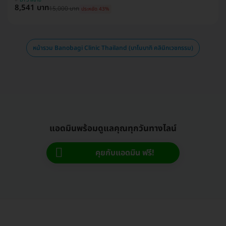
BTS สยาม
8,541 บาท
15,000 บาท
ประหยัด 43%
หน้ารวม Banobagi Clinic Thailand (บาโนบากิ คลินิกเวชกรรม)
แอดมินพร้อมดูแลคุณทุกวันทางไลน์
คุยกับแอดมิน ฟรี!