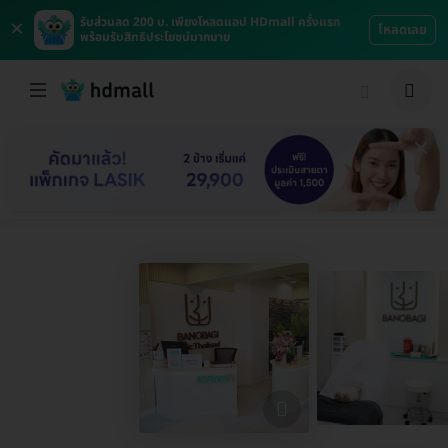
×
รับส่วนลด 200 บ. เพียงโหลดแอป HDmall ครั้งแรก
โหลดเลย
พร้อมรับสิทธิประโยชน์มากมาย