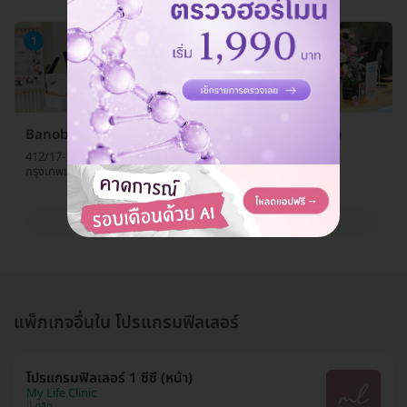
1
Banobagi Clinic Thailand (บาโนบากิ คลินิกเวชกรรม)
412/17-18 ซ. สยามสแควร์ 6 ถ. พระราม 1 แขวงปทุมวัน เขตปทุมวัน
กรุงเทพมหานคร 10330
ดูรายละเอียด
แพ็กเกจอื่นใน โปรแกรมฟิลเลอร์
โปรแกรมฟิลเลอร์ 1 ซีซี (หน้า)
My Life Clinic
ดุสิต