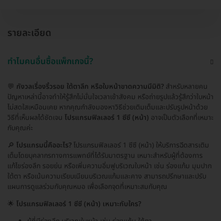
รายละเอียด
ทำไมคนอื่นซื้อแพ็กเกจนี้?
💬
กังวลเรื่องริ้วรอย ใต้ตาลึก หรือใบหน้าขาดความมีมิติ?
สำหรับหลายคน
ปัญหาเหล่านี้อาจทำให้รู้สึกไม่มั่นใจเวลาเข้าสังคม หรือถ่ายรูปแล้วรู้สึกว่าใบหน้า
ไม่สดใสเหมือนเคย หากคุณกำลังมองหาวิธีช่วยเติมเต็มและปรับรูปหน้าด้วย
วิธีที่เห็นผลได้ชัดเจน
โปรแกรมฟิลเลอร์ 1 ซีซี (หน้า)
อาจเป็นตัวเลือกที่เหมาะ
กับคุณค่ะ
🔎
โปรแกรมนี้คืออะไร?
โปรแกรมฟิลเลอร์ 1 ซีซี (หน้า) ให้บริการฉีดสารเติม
เต็มโดยบุคลากรทางการแพทย์ที่ได้รับมาตรฐาน เหมาะสำหรับผู้ที่ต้องการ
แก้ไขร่องลึก รอยย่น หรือเพิ่มความอิ่มฟูบริเวณใบหน้า เช่น ร่องแก้ม มุมปาก
ใต้ตา หรือเน้นความเรียบเนียนบริเวณแก้มและคาง สามารถปรึกษาและปรับ
แผนการดูแลร่วมกับคุณหมอ เพื่อเลือกจุดที่เหมาะสมกับคุณ
🌟
โปรแกรมฟิลเลอร์ 1 ซีซี (หน้า) เหมาะกับใคร?