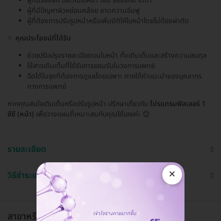
ผู้ที่มีร่องลึก บริเวณใบหน้า เช่น ร่องแก้ม ใต้ตา
ผู้ที่มีปัญหาผิวหย่อนคล้อย ขาดความอิ่มฟู
ผู้ที่ต้องการปรับรูปหน้าหรือเพิ่มมิติให้ใบหน้าโดยไม่ต้องผ่าตัด
✨
คุณประโยชน์ที่ได้รับ
ช่วยปรับปรุงรายละเอียดบนใบหน้า ทั้งเติมเต็มและสร้างความสมดุล
ใช้สารเติมเต็มที่ได้รับการยอมรับในวงการแพทย์
ฉีดได้ในจุดที่ต้องการดูแลโดยเฉพาะ ภายใต้คำแนะนำของบุคลากร
ทางการแพทย์
หากคุณสนใจเติมเต็มหรือปรับรูปหน้า ปรึกษาเกี่ยวกับ
โปรแกรมฟิลเลอร์ 1
ซีซี (หน้า)
เพื่อวางแผนที่เหมาะสมกับคุณได้เลยค่ะ 😊
รายละเอียด
×
วิธีชำระและใช้งาน
สาขาหรือแผนกที่ให้บริการ