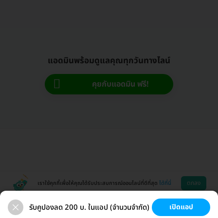
แอดมินพร้อมดูแลคุณทุกวันทางไลน์
คุยกับแอดมิน ฟรี!
ตกลง
เราใช้คุกกี้เพื่อให้คุณได้รับประสบการณ์ออนไลน์ที่ดีที่สุด
ได้ที่นี่
รับคูปองลด 200 บ. ในแอป (จำนวนจำกัด)
เปิดแอป
ขนที่ลับ
ขนรักแร้
กระชับหน้า
เสริมหน้าอก
ช่วยเหลือ
โหลดแอพ