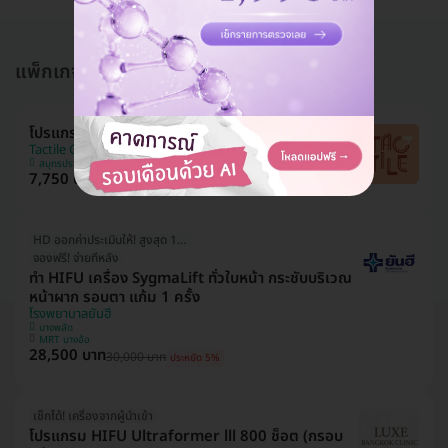
แพ็กเกจอื่นใน โปรแกรมทำ HIFU
โปรแกรม HIFU M 300 ช็อต (หน้า)
Tactile Clinic (ทัคทาย คลินิกเวชกรรม)
สมุทรปราการ
7,750 บาท
9,990 บาท
ประหยัด 22%
HD ออกค่าประเมินให้! สูงสุด 1000 บ.
จองฟรี! จ่ายทีหลัง
ทำ HIFU เครื่อง SygmaLift ทั่วใบหน้า กระชับบริเวณ
หน้าผาก รอบตา แก้ม 1 ครั้ง
โรงพยาบาลยันฮี
บางพลัด
MRT บางอ้อ
28,500 บาท
30,000 บาท
ประหยัด 5%
เช็กได้! เครื่องจากผู้นำเข้า
โปรแกรม HIFU Ultraformer lll 800 ช็อต (กรอบ