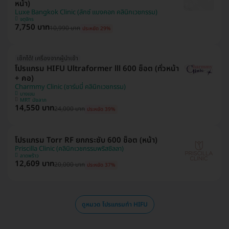
หน้า)
Luxe Bangkok Clinic (ลักซ์ แบงคอก คลินิกเวชกรรม)
จตุจักร
7,750 บาท
10,990 บาท
ประหยัด 29%
เช็กได้! เครื่องจากผู้นำเข้า
โปรแกรม HIFU Ultraformer lll 600 ช็อต (ทั่วหน้า
+ คอ)
Charmmy Clinic (ชาร์มมี่ คลินิกเวชกรรม)
บางเขน
MRT มัยลาภ
14,550 บาท
24,000 บาท
ประหยัด 39%
โปรแกรม Torr RF ยกกระชับ 600 ช็อต (หน้า)
Priscilla Clinic (คลินิกเวชกรรมพริสซิลลา)
ลาดพร้าว
12,609 บาท
20,000 บาท
ประหยัด 37%
ดูหมวด โปรแกรมทำ HIFU