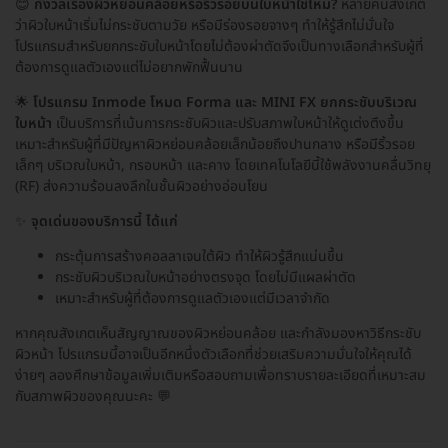
😊
กังวลเรื่องผิวหย่อนคล้อยหรือริ้วรอยบนใบหน้าใช่ไหม?
หลายคนสังเกต
ว่าผิวใบหน้าเริ่มไม่กระชับตามวัย หรือมีร่องรอยจางๆ ทำให้รู้สึกไม่มั่นใจ
โปรแกรมสำหรับยกกระชับใบหน้าโดยไม่ต้องผ่าตัดจึงเป็นทางเลือกสำหรับผู้ที่
ต้องการดูแลตัวเองแต่ไม่อยากพักฟื้นนาน
🌟
โปรแกรม Inmode โหมด Forma และ MINI FX ยกกระชับบริเวณ
ใบหน้า
เป็นบริการที่เน้นการกระชับผิวและปรับสภาพใบหน้าให้ดูเต่งตึงขึ้น
เหมาะสำหรับผู้ที่มีปัญหาผิวหย่อนคล้อยเล็กน้อยถึงปานกลาง หรือมีริ้วรอย
เล็กๆ บริเวณใบหน้า, กรอบหน้า และคาง โดยเทคโนโลยีนี้ใช้พลังงานคลื่นวิทยุ
(RF) ส่งความร้อนลงลึกในชั้นผิวอย่างอ่อนโยน
✨
จุดเด่นของบริการนี้ ได้แก่
กระตุ้นการสร้างคอลลาเจนใต้ผิว ทำให้ผิวรู้สึกแน่นขึ้น
กระชับผิวบริเวณใบหน้าอย่างตรงจุด โดยไม่มีแผลผ่าตัด
เหมาะสำหรับผู้ที่ต้องการดูแลตัวเองแต่มีเวลาจำกัด
หากคุณสังเกตเห็นสัญญาณของผิวหย่อนคล้อย และกำลังมองหาวิธีกระชับ
ผิวหน้า โปรแกรมนี้อาจเป็นอีกหนึ่งตัวเลือกที่ช่วยเสริมความมั่นใจให้คุณได้
ง่ายๆ ลองศึกษาข้อมูลเพิ่มเติมหรือสอบถามเพื่อทราบรายละเอียดที่เหมาะสม
กับสภาพผิวของคุณนะคะ 💬