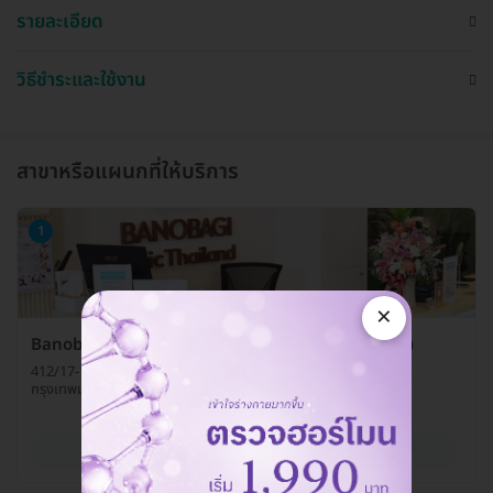
รายละเอียด
วิธีชำระและใช้งาน
สาขาหรือแผนกที่ให้บริการ
1
×
Banobagi Clinic Thailand (บาโนบากิ คลินิกเวชกรรม)
412/17-18 ซ. สยามสแควร์ 6 ถ. พระราม 1 แขวงปทุมวัน เขตปทุมวัน
กรุงเทพมหานคร 10330
ดูรายละเอียด