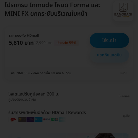
โปรแกรม Inmode โหมด Forma และ
MINI FX ยกกระชับบริเวณใบหน้า
ราคาจองกับ HDmall
ใส่ตะกร้า
5,810 บาท
12,990 บาท
ประหยัด 55%
แชทกับแอดมิน
ผ่อน 968.33 บ./เดือน ดอกเบี้ย 0% นาน 6 เดือน
ขยาย
โหลดแอปรับคูปองลด 200 บ.
โหลดเลย
คูปองมีจำนวนจำกัด
รับสิทธิพิเศษเพิ่มอีกด้วย HDmall Rewards
ดูเพิ่ม