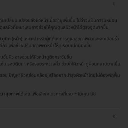
มเปลี่ยนแปลงของผิวหน้าเมื่ออายุเพิ่มขึ้น ไม่ว่าจะเป็นความหย่อน
ูแลผิวที่เหมาะสมอาจช่วยให้คุณดูแลผิวหน้าได้ตรงจุดมากขึ้น
ยูนิต (หน้า)
เหมาะสำหรับผู้ที่ต้องการดูแลสุขภาพผิวและลดเลือนริ้ว
 เพื่อช่วยปรับสภาพผิวหน้าให้ดูเรียบเนียนยิ่งขึ้น
ชั้นผิว อาจช่วยให้ผิวหน้าดูตึงกระชับขึ้น
 เช่น รอยตีนกา หรือรอยระหว่างคิ้ว ช่วยให้ผิวหน้าดูผ่อนคลายมากขึ้น
ริ้วรอย ปัญหาผิวหย่อนคล้อย หรืออยากบำรุงผิวหน้าโดยไม่ต้องพักฟื้น
ึกษาสุขภาพ
ได้เลย เพื่อเลือกแนวทางที่เหมาะกับคุณ 🧖‍♀️