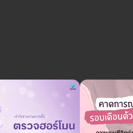
ราคาจองกับ HDmall
7,750 บาท
9,990 บาท
ประหยัด 22%