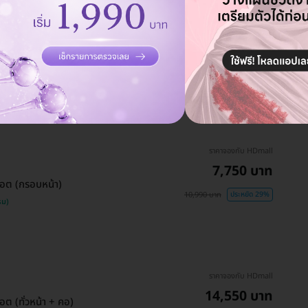
ราคาเริ่มต้นที่
จ่ายทีหลัง
28,500 บาท
กระชับบริเวณหน้าผาก รอบ
30,000 บาท
ประหยัด 5%
ราคาจองกับ HDmall
7,750 บาท
อต (กรอบหน้า)
10,990 บาท
ประหยัด 29%
รม)
ราคาจองกับ HDmall
14,550 บาท
ต (ทั่วหน้า + คอ)