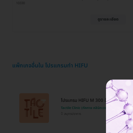
10330
ดูรายละเอียด
แพ็กเกจอื่นใน โปรแกรมทำ HIFU
โปรแกรม HIFU M 300 ช็อต (หน้า)
Tactile Clinic (ทัคทาย คลินิกเวชกรรม)
สมุทรปราการ