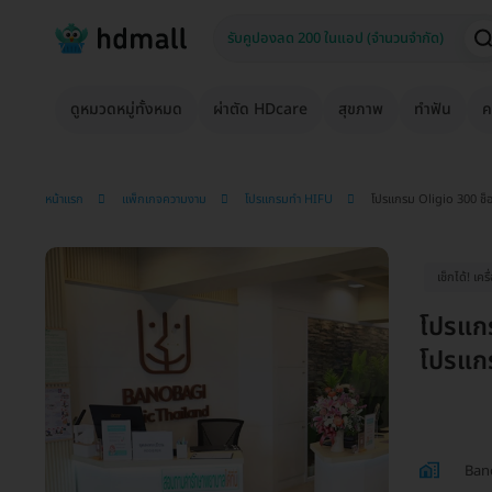
ดูหมวดหมู่ทั้งหมด
ผ่าตัด HDcare
สุขภาพ
ทำฟัน
ค
หน้าแรก
แพ็กเกจความงาม
โปรแกรมทำ HIFU
โปรแกรม Oligio 300 ช็อต
เช็กได้! เคร
โปรแกร
โปรแกร
Bano