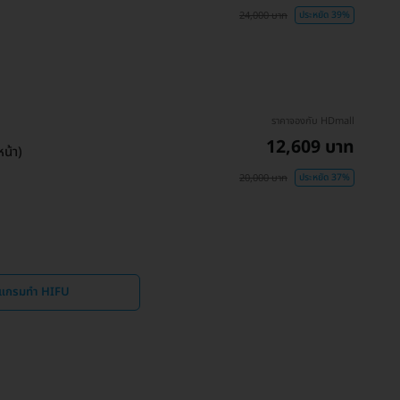
24,000 บาท
ประหยัด 39%
ราคาจองกับ HDmall
12,609 บาท
น้า)
20,000 บาท
ประหยัด 37%
รแกรมทำ HIFU