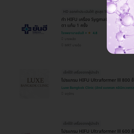
HD ออกค่าประเมินให้! สูงสุด 1000 บ.
จองฟรี! 
ทำ HIFU เครื่อง SygmaLift ทั่วใบหน้า 
ตา แก้ม 1 ครั้ง
โรงพยาบาลยันฮี
4.8
บางพลัด
MRT บางอ้อ
เช็กได้! เครื่องจากผู้นำเข้า
โปรแกรม HIFU Ultraformer lll 800 ช็
Luxe Bangkok Clinic (ลักซ์ แบงคอก คลินิกเวชกร
จตุจักร
เช็กได้! เครื่องจากผู้นำเข้า
โปรแกรม HIFU Ultraformer lll 600 ช็อ