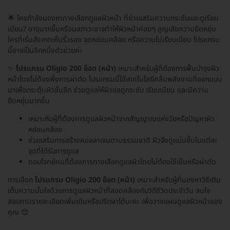
🌟 ใครกำลังมองหาทางเลือกดูแลผิวหน้า ที่ช่วยเสริมความกระชับและดูเรียบ
เนียน? อายุมากขึ้นหรือมลภาวะอาจทำให้ผิวหน้าค่อยๆ สูญเสียความยืดหยุ่น
ใครที่เริ่มสังเกตเห็นริ้วรอย จุดหย่อนคล้อย หรือความไม่เรียบเนียน โปรแกรม
นี้อาจเป็นอีกหนึ่งตัวช่วยค่ะ
✨
โปรแกรม Oligio 200 ช็อต (หน้า)
เหมาะสำหรับผู้ที่ต้องการฟื้นบำรุงผิว
หน้าโดยไม่ต้องพึ่งการผ่าตัด โปรแกรมนี้ใช้เทคโนโลยีคลื่นพลังงานที่ออกแบบ
มาเพื่อกระตุ้นผิวชั้นลึก ช่วยดูแลให้ผิวแลดูกระชับ เรียบเนียน และมีความ
ยืดหยุ่นมากขึ้น
เหมาะกับผู้ที่ต้องการดูแลผิวหน้าจากสัญญาณแห่งวัยหรือปัญหาผิว
หย่อนคล้อย
ช่วยเสริมการสร้างคอลลาเจนตามธรรมชาติ ผิวจึงดูแน่นขึ้นในแต่ละ
จุดที่ได้รับการดูแล
ตอบโจทย์คนที่ต้องการทางเลือกดูแลผิวโดยไม่ต้องใช้เข็มหรือผ่าตัด
การเลือก
โปรแกรม Oligio 200 ช็อต (หน้า)
เหมาะสำหรับผู้ที่มองหาวิธีเติม
เต็มความมั่นใจด้วยการดูแลผิวหน้าที่สอดคล้องกับวิถีชีวิตประจำวัน สนใจ
สอบถามรายละเอียดเพิ่มเติมหรือปรึกษาได้นะคะ เพื่อวางแผนดูแลผิวหน้าของ
คุณ 😊