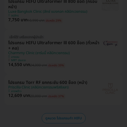
โปรแกรม HIFU Ultraformer lll 800 ช็อต (กรอบ
หน้า)
Luxe Bangkok Clinic (ลักซ์ แบงคอก คลินิกเวชกรรม)
จตุจักร
7,750 บาท
10,990 บาท
ประหยัด 29%
เช็กได้! เครื่องจากผู้นำเข้า
โปรแกรม HIFU Ultraformer lll 600 ช็อต (ทั่วหน้า
+ คอ)
Charmmy Clinic (ชาร์มมี่ คลินิกเวชกรรม)
บางเขน
MRT มัยลาภ
14,550 บาท
24,000 บาท
ประหยัด 39%
โปรแกรม Torr RF ยกกระชับ 600 ช็อต (หน้า)
Priscilla Clinic (คลินิกเวชกรรมพริสซิลลา)
ลาดพร้าว
12,609 บาท
20,000 บาท
ประหยัด 37%
ดูหมวด โปรแกรมทำ HIFU