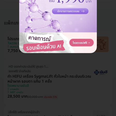
แพ็กเกจอื่นใน โปรแกรมทำ HIFU
โปรแกรม HIFU M 300 ช็อต (หน้า)
Tactile Clinic (ทัคทาย คลินิกเวชกรรม)
สมุทรปราการ
7,750 บาท
9,990 บาท
ประหยัด 22%
HD ออกค่าประเมินให้! สูงสุด 1000 บ.
จองฟรี! จ่ายทีหลัง
ทำ HIFU เครื่อง SygmaLift ทั่วใบหน้า กระชับบริเวณ
หน้าผาก รอบตา แก้ม 1 ครั้ง
โรงพยาบาลยันฮี
บางพลัด
MRT บางอ้อ
28,500 บาท
30,000 บาท
ประหยัด 5%
เช็กได้! เครื่องจากผู้นำเข้า