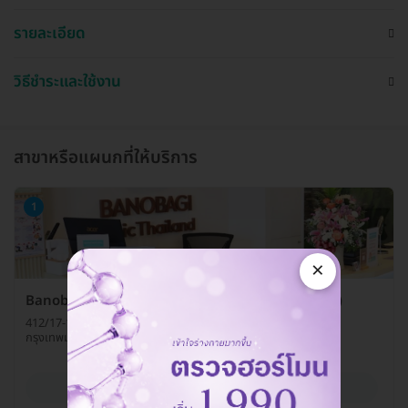
รายละเอียด
วิธีชำระและใช้งาน
สาขาหรือแผนกที่ให้บริการ
1
×
Banobagi Clinic Thailand (บาโนบากิ คลินิกเวชกรรม)
412/17-18 ซ. สยามสแควร์ 6 ถ. พระราม 1 แขวงปทุมวัน เขตปทุมวัน
กรุงเทพมหานคร 10330
ดูรายละเอียด