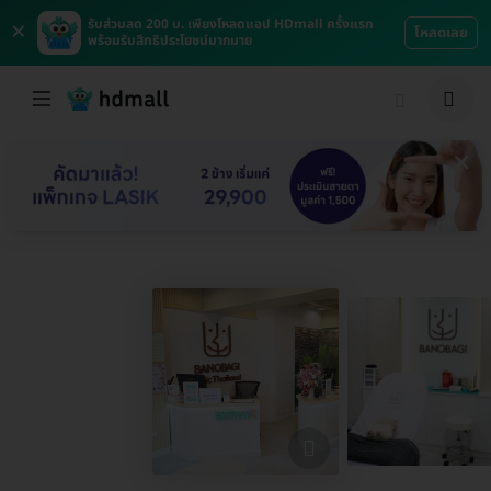
×
รับส่วนลด 200 บ. เพียงโหลดแอป HDmall ครั้งแรก
โหลดเลย
พร้อมรับสิทธิประโยชน์มากมาย