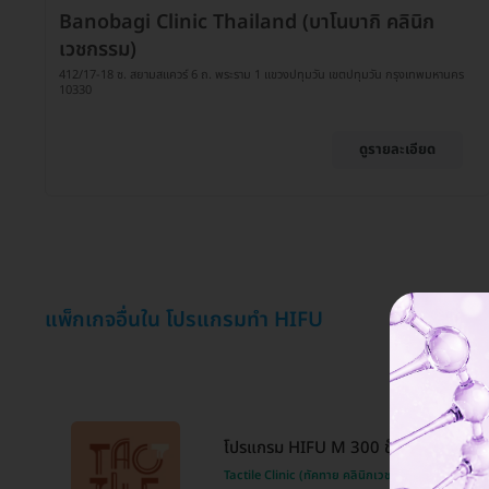
Banobagi Clinic Thailand (บาโนบากิ คลินิก
เวชกรรม)
412/17-18 ซ. สยามสแควร์ 6 ถ. พระราม 1 แขวงปทุมวัน เขตปทุมวัน กรุงเทพมหานคร
10330
ดูรายละเอียด
แพ็กเกจอื่นใน โปรแกรมทำ HIFU
โปรแกรม HIFU M 300 ช็อต (หน้า)
Tactile Clinic (ทัคทาย คลินิกเวชกรรม)