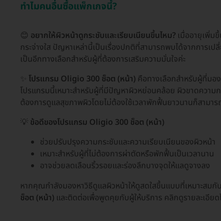
ทำไมคนอื่นซื้อแพ็กเกจนี้?
😊
อยากให้ผิวหน้าดูกระชับและเรียบเนียนขึ้นไหม?
เมื่ออายุเพิ่
กระจ่างใส ปัญหาเหล่านี้เป็นเรื่องปกติที่สามารถพบได้จากการเป
เป็นอีกทางเลือกสำหรับผู้ที่ต้องการเสริมความมั่นใจค่ะ
✨
โปรแกรม Oligio 300 ช็อต (หน้า)
คือทางเลือกสำหรับผู้ที่มอง
โปรแกรมนี้เหมาะสำหรับผู้ที่มีปัญหาผิวหย่อนคล้อย ผิวขาดความกระชั
ต้องการดูแลสุขภาพผิวโดยไม่ต้องใช้เวลาพักฟื้นยาวนานก็สามารถเล
💡
ข้อดีของโปรแกรม Oligio 300 ช็อต (หน้า)
ช่วยปรับปรุงความกระชับและความเรียบเนียนของผิวหน้า
เหมาะสำหรับผู้ที่ไม่ต้องการผ่าตัดหรือพักฟื้นเป็นเวลานาน
อาจช่วยลดเลือนริ้วรอยและร่องลึกบางจุดให้แลดูจางลง
หากคุณกำลังมองหาวิธีดูแลผิวหน้าให้ดูสดใสขึ้นแบบที่เหมาะสมกับไ
ช็อต (หน้า)
และติดต่อเพื่อพูดคุยกับผู้ให้บริการ คลิกดูรายละเอียด