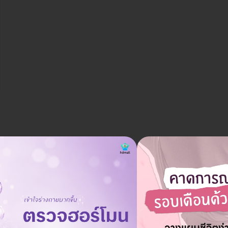
ราคาจองกับ HDmall
7,750 บาท
9,990 บาท
ประหยัด 22%