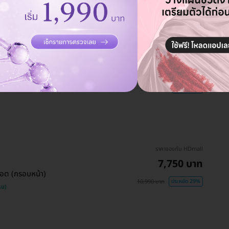
ราคาเริ่มต้นที่
จ่ายทีหลัง
28,500 บาท
กระชับบริเวณหน้าผาก รอบ
30,000 บาท
ประหยัด 5%
ราคาจองกับ HDmall
7,750 บาท
อต (กรอบหน้า)
10,990 บาท
ประหยัด 29%
รม)