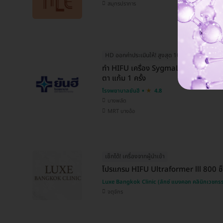
สมุทรปราการ
HD ออกค่าประเมินให้! สูงสุด 1000 บ.
จองฟรี! 
ทำ HIFU เครื่อง SygmaLift ทั่วใบหน้า 
ตา แก้ม 1 ครั้ง
โรงพยาบาลยันฮี
4.8
บางพลัด
MRT บางอ้อ
เช็กได้! เครื่องจากผู้นำเข้า
โปรแกรม HIFU Ultraformer lll 800 ช็
Luxe Bangkok Clinic (ลักซ์ แบงคอก คลินิกเวชกร
จตุจักร