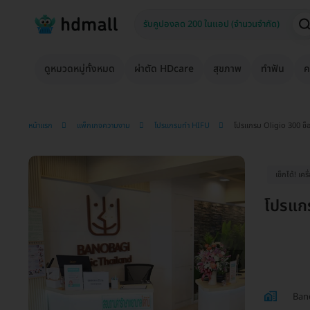
ดูหมวดหมู่ทั้งหมด
ผ่าตัด HDcare
สุขภาพ
ทำฟัน
ค
หน้าแรก
แพ็กเกจความงาม
โปรแกรมทำ HIFU
โปรแกรม Oligio 300 ช็อ
เช็กได้! เคร
โปรแกร
Bano