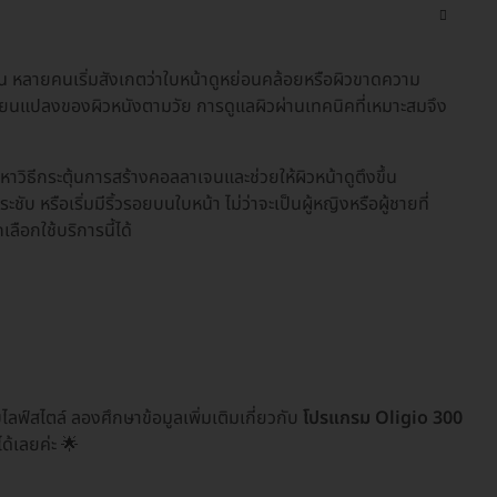
มขึ้น หลายคนเริ่มสังเกตว่าใบหน้าดูหย่อนคล้อยหรือผิวขาดความ
ลี่ยนแปลงของผิวหนังตามวัย การดูแลผิวผ่านเทคนิคที่เหมาะสมจึง
หาวิธีกระตุ้นการสร้างคอลลาเจนและช่วยให้ผิวหน้าดูตึงขึ้น
บ หรือเริ่มมีริ้วรอยบนใบหน้า ไม่ว่าจะเป็นผู้หญิงหรือผู้ชายที่
ือกใช้บริการนี้ได้
ลฟ์สไตล์ ลองศึกษาข้อมูลเพิ่มเติมเกี่ยวกับ
โปรแกรม Oligio 300
ได้เลยค่ะ 🌟