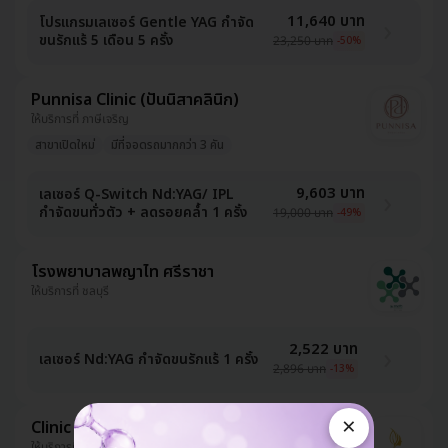
11,640 บาท
โปรแกรมเลเซอร์ Gentle YAG กำจัด
ขนรักแร้ 5 เดือน 5 ครั้ง
23,250 บาท
-50%
Punnisa Clinic (ปันนิสาคลินิก)
ให้บริการที่ ภาษีเจริญ
สาขาเปิดใหม่
มีที่จอดรถมากกว่า 3 คัน
9,603 บาท
เลเซอร์ Q-Switch Nd:YAG/ IPL
กำจัดขนทั่วตัว + ลดรอยคล้ำ 1 ครั้ง
19,000 บาท
-49%
โรงพยาบาลพญาไท ศรีราชา
ให้บริการที่ ชลบุรี
2,522 บาท
เลเซอร์ Nd:YAG กำจัดขนรักแร้ 1 ครั้ง
2,896 บาท
-13%
×
Clinic Neo
ให้บริการที่ บางนา