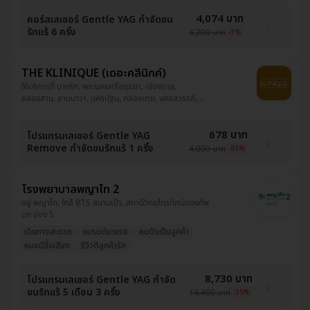
4,074 บาท
คอร์สเลเซอร์ Gentle YAG กำจัดขน
รักแร้ 6 ครั้ง
4,200 บาท
-3%
THE KLINIQUE (เดอะคลีนิกค์)
ให้บริการที่ บางรัก, พระนครศรีอยุธยา, เชียงราย,
คลองสาน, ยานนาวา, นครปฐม, คลองเตย, นครสวรรค์,
จตุจักร, บางขุนเทียน, ปทุมวัน, อุดรธานี, ลาดพร้าว, สุราษฎ์
ธานี, พิษณุโลก, วัฒนา, บางแค, ชลบุรี, นครศรีธรรมราช,
บางนา, ปทุมธานี, นนทบุรี, นครราชสีมา, ห้วยขวาง,
678 บาท
โปรแกรมเลเซอร์ Gentle YAG
ประเวศ, บางกะปิ, สงขลา, ขอนแก่น, บางกอกน้อย,
Remove กำจัดขนรักแร้ 1 ครั้ง
4,000 บาท
-83%
เชียงใหม่, คันนายาว, สมุทรปราการ, สระบุรี, จันทบุรี,
ระยอง, ภูเก็ต, ธนบุรี
โรงพยาบาลพญาไท 2
อยู่ พญาไท, ใกล้ BTS สนามเป้า, สถานีวิทยุโทรทัศน์กองทัพ
บก ช่อง 5
เดินทางสะดวก
แบรนด์มาแรง
คนดังเป็นลูกค้า
หมอมีชื่อเสียง
รีวิวดีลูกค้ารัก
8,730 บาท
โปรแกรมเลเซอร์ Gentle YAG กำจัด
ขนรักแร้ 5 เดือน 3 ครั้ง
14,400 บาท
-39%