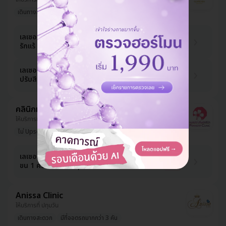
เดินทางสะดวก
1,455 บาท
เลเซอร์ GentleYAG Pro กำจัดขน
รักแร้ 1 ครั้ง
3,000 บาท
-52%
1,455 บาท
เลเซอร์ Revlite Q-Switch Nd:YAG
ปรับสีผิวรักแร้ 1 ครั้ง
3,000 บาท
-52%
คลินิกหมอปรางทิพย์
ให้บริการที่ ห้วยขวาง
ไม่ Upsell
รีวิวดีลูกค้ารัก
960 บาท
เลเซอร์ Long Pulse Nd:YAG กำจัด
ขน 1 ครั้ง (เลือก 1 จุด รักแร้/หนวด)
1,500 บาท
-36%
Anissa Clinic
ให้บริการที่ ปทุมวัน
เดินทางสะดวก
มีที่จอดรถมากกว่า 3 คัน