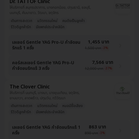
Dr. TATTOF Clinic
ให้บริการที่ สมุทรปราการ, บางกอกน้อย, ปทุมธานี, ชลบุรี,
นนทบุรี, คันนายาว, วัฒนา, จตุจักร
เดินทางสะดวก
นวัตกรรมใหม่
คนดังเป็นลูกค้า
รีวิวดีลูกค้ารัก
มีแพทย์ประจำคลินิก
1,455 บาท
เลเซอร์ Gentle YAG Pro-U กำจัดขน
รักแร้ 1 ครั้ง
1,500 บาท
-3%
7,566 บาท
คอร์สเลเซอร์ Gentle YAG Pro-U
กำจัดขนรักแร้ 3 ครั้ง
12,000 บาท
-37%
The Clover Clinic
ให้บริการที่ นนทบุรี, บางนา, บางขุนเทียน, จตุจักร,
ยานนาวา, ลาดพร้าว, ปทุมวัน, ทวีวัฒนา
เดินทางสะดวก
นวัตกรรมใหม่
หมอมีชื่อเสียง
รีวิวดีลูกค้ารัก
มีแพทย์ประจำคลินิก
863 บาท
เลเซอร์ Gentle YAG กำจัดขนรักแร้ 1
ครั้ง
890 บาท
-3%