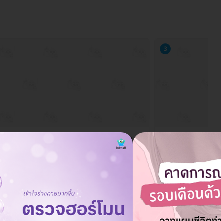
3
 KLINIQUE (เดอะคลีนิกค์) สาขาสยาม
THE KLINIQUE (
ากอน
ทองหล่อ
ย์การค้าสยามพารากอน ชั้น 4 ห้องเลขที่ 462-463 ถ. พระราม 1
150 ศูนย์การค้ามาร์เก็ตเพล
ุมวัน เขตปทุมวัน กรุงเทพมหานคร 10330
สุขุมวิท 55 (ทองหล่อ) ถ. ส
กรุงเทพมหานคร 10110
ดูรายละเอียด