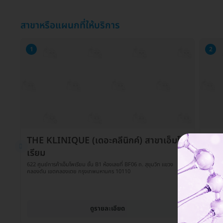
สาขาหรือแผนกที่ให้บริการ
1
2
THE KLINIQUE (เดอะคลีนิกค์) สาขาเอ็มโพ
THE
เรียม
พาร
622 ศูนย์การค้าเอ็มโพเรียม ชั้น B1 ห้องเลขที่ BF06 ถ. สุขุมวิท แขวง
991 ศูน
คลองตัน เขตคลองเตย กรุงเทพมหานคร 10110
แขวงปท
ดูรายละเอียด