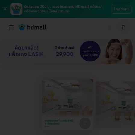
×
รับส่วนลด 200 บ. เพียงโหลดแอป HDmall ครั้งแรก
โหลดเลย
พร้อมรับสิทธิประโยชน์มากมาย