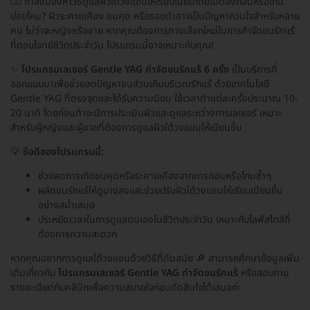
🙋‍♀️ กำลังมองหาวิธีดูแลผิวใต้วงแขนให้เรียบเนียนโดยไม่ต้องถอนหรือโกน
บ่อยไหม? ผิวระคายเคือง ขนคุด หรือรอยดำอาจเป็นปัญหากวนใจสำหรับหลาย
คน ไม่ว่าจะหญิงหรือชาย หากคุณต้องการทางเลือกใหม่ในการกำจัดขนรักแร้
ที่ตอบโจทย์ชีวิตประจำวัน โปรแกรมนี้อาจเหมาะกับคุณ!
✨
โปรแกรมเลเซอร์ Gentle YAG กำจัดขนรักแร้ 6 ครั้ง
เป็นบริการที่
ออกแบบมาเพื่อช่วยลดปัญหาขนส่วนเกินบริเวณรักแร้ ด้วยเทคโนโลยี
Gentle YAG ที่ตรงจุดและได้รับความนิยม ใช้เวลาทำแต่ละครั้งประมาณ 10-
20 นาที โดยก่อนทำจะมีการประเมินผิวและดูแลระหว่างการเลเซอร์ เหมาะ
สำหรับผู้หญิงและผู้ชายที่ต้องการดูแลผิวใต้วงแขนให้เนียนขึ้น
💡
ข้อดีของโปรแกรมนี้:
ช่วยลดการเกิดขนคุดหรือระคายเคืองจากการถอนหรือโกนซ้ำๆ
ผลัดขนรักแร้ให้ดูบางลงและช่วยปรับผิวใต้วงแขนให้เรียบเนียนขึ้น
อย่างสม่ำเสมอ
ประหยัดเวลาในการดูแลตนเองในชีวิตประจำวัน เหมาะกับไลฟ์สไตล์ที่
ต้องการความสะดวก
หากคุณอยากการดูแลใต้วงแขนด้วยวิธีที่ทันสมัย 🔎 สามารถศึกษาข้อมูลเพิ่ม
เติมเกี่ยวกับ
โปรแกรมเลเซอร์ Gentle YAG กำจัดขนรักแร้
หรือสอบถาม
รายละเอียดกับคลินิกเพื่อความสบายใจก่อนตัดสินใจได้เสมอค่ะ