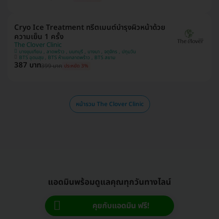
Cryo Ice Treatment ทรีตเมนต์บำรุงผิวหน้าด้วย
ความเย็น 1 ครั้ง
The Clover Clinic
บางขุนเทียน , ลาดพร้าว , นนทบุรี , บางนา , จตุจักร , ปทุมวัน
BTS อุดมสุข , BTS ห้าแยกลาดพร้าว , BTS สยาม
387 บาท
399 บาท
ประหยัด 3%
หน้ารวม The Clover Clinic
แอดมินพร้อมดูแลคุณทุกวันทางไลน์
คุยกับแอดมิน ฟรี!