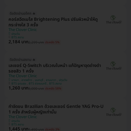
ดีลฮิตย่านอโศก 🔥
คอร์สฉีดเมโส Brightening Plus ปรับผิวหน้าให้ดู
กระจ่างใส 3 ครั้ง
The Clover Clinic
ปทุมวัน
BTS สยาม
2,184 บาท
2,299 บาท
ประหยัด 5%
ดีลฮิตย่านสยาม 🔥
เลเซอร์ Q-Switch บริเวณใบหน้า แก้ปัญหาจุดด่างดำ
รอยสิว 1 ครั้ง
The Clover Clinic
บางนา , ลาดพร้าว , นนทบุรี , ยานนาวา , ปทุมวัน
BTS อุดมสุข , BTS ช่องนนทรี , BTS สยาม
1,260 บาท
3,000 บาท
ประหยัด 58%
กำจัดขน Brazilian ด้วยเลเซอร์ Gentle YAG Pro-U
1 ครั้ง สำหรับผู้หญิงเท่านั้น
The Clover Clinic
ปทุมวัน
BTS สยาม
1,445 บาท
1,490 บาท
ประหยัด 3%