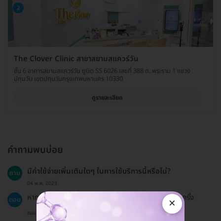
2
The Clover Clinic สาขาสยามสแควร์วัน
ชั้น 6 อาคารสยามสแควร์วัน ยูนิต SS 6026 เลขที่ 388 ถ. พระราม 1 แขวง
ปทุมวัน เขตปทุมวันกรุงเทพมหานคร 10330
ดูรายละเอียด
คำถามพบบ่อย
มีค่าใช้จ่ายเพิ่มเติมใดๆ ในการใช้บริการนี้หรือไม่?
ถาม
04 พ.ค. 2023
หากต้องการใช้ยาชา จะมีค่าใช้จ่ายเพิ่มเติม 300 บาทต่อครั้ง
ตอบ
×
ตอบโดยทีมงาน HD