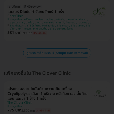
ขายดีมาก
มี HDreview
เลเซอร์ Diode กำจัดขนรักแร้ 1 ครั้ง
Cher Clinic
บางขุนเทียน , ทวีวัฒนา , พระโขนง , จตุจักร , ภาษีเจริญ , ลาดพร้าว , ประเวศ ,
สมุทรปราการ , บางซื่อ , บางนา , ลาดกระบัง , ราชเทวี , คันนายาว , คลองเตย ,
BTS ปุณณวิถี , BTS รัชโยธิน , MRT เตาปูน , BTS บางนา , BTS อุดมสุข , BTS
บางแค , ปทุมวัน
อโศก , MRT สุขุมวิท , MRT สามย่าน , BTS สนามกีฬาแห่งชาติ
581 บาท
599 บาท
ประหยัด 3%
ดูหมวด กำจัดขนรักแร้ (Armpit Hair Removal)
แพ็กเกจอื่นใน The Clover Clinic
โปรแกรมสลายไขมันด้วยความเย็น เครื่อง
Cryolipolysis เลือก 1 บริเวณ หน้าท้อง เอว บั้นท้าย
แขน และขา 1 ข้าง 1 ครั้ง
The Clover Clinic
บางขุนเทียน
775 บาท
3,500 บาท
ประหยัด 78%