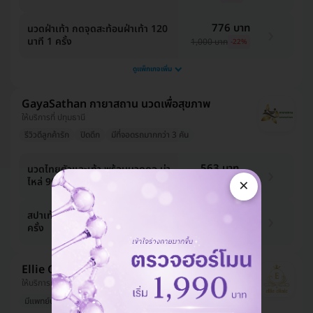
776 บาท
นวดฝ่าเท้า กดจุดสะท้อนฝ่าเท้า 120
นาที 1 ครั้ง
1,000 บาท
-22%
ดูแพ็กเกจเพิ่ม
GayaSathan กายาสถาน นวดเพื่อสุขภาพ
ให้บริการที่ ปทุมธานี
รีวิวดีลูกค้ารัก
ปิดดึก
มีที่จอดรถมากกว่า 3 คัน
563 บาท
นวดไทยตัวและเท้า พร้อมนวดคอ บ่า
×
ไหล่ 90 นาที 1 ครั้ง
600 บาท
-6%
631 บาท
สปาเท้านุ่ม พร้อมนวดเท้า 90 นาที 1
ครั้ง
800 บาท
-21%
Ellie Clinic
ให้บริการที่ บางเขน
มีแพทย์ประจำคลินิก
มีที่จอดรถมากกว่า 3 คัน