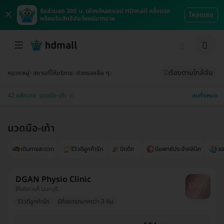
×
รับส่วนลด 200 บ. เพียงโหลดแอป HDmall ครั้งแรก
โหลดเลย
พร้อมรับสิทธิประโยชน์มากมาย
เรียงตามใกล้ฉัน
หมวดหมู่
สถานที่ให้บริการ
ตัวกรองอื่น ๆ
ลบทั้งหมด
42 แพ็กเกจ
นวดมือ-เท้า
นวดมือ-เท้า
เดินทางสะดวก
รีวิวดีลูกค้ารัก
ปิดดึก
มีแพทย์ประจำคลินิก
จอ
DGAN Physio Clinic
ให้บริการที่ นนทบุรี
รีวิวดีลูกค้ารัก
มีที่จอดรถมากกว่า 3 คัน