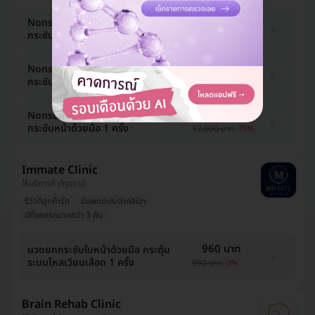
1,940 บาท
Nonsurgical Neck Lift นวดยก
กระชับลำคอด้วยมือ 1 ครั้ง
10,000 บาท
-81%
1,940 บาท
Nonsurgical Eyes Lift นวดยก
กระชับรอบดวงตาด้วยมือ 1 ครั้ง
10,000 บาท
-81%
2,910 บาท
Nonsurgical Face Lift นวดยก
กระชับหน้าด้วยมือ 1 ครั้ง
12,000 บาท
-76%
Immate Clinic
ให้บริการที่ ปทุมธานี
รีวิวดีลูกค้ารัก
มีแพทย์ประจำคลินิก
มีที่จอดรถมากกว่า 3 คัน
960 บาท
นวดยกกระชับใบหน้าด้วยมือ กระตุ้น
ระบบไหลเวียนเลือด 1 ครั้ง
990 บาท
-3%
Brain Rehab Clinic