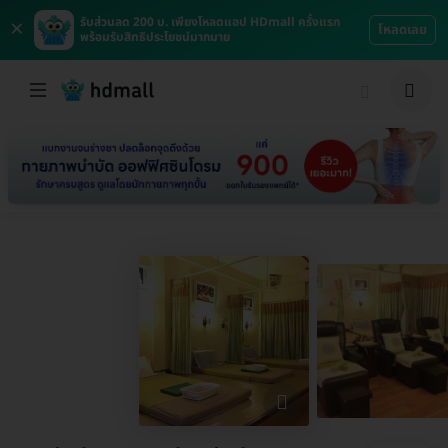
×
รับส่วนลด 200 บ. เพียงโหลดแอป HDmall ครั้งแรก
โหลดเลย
พร้อมรับสิทธิประโยชน์มากมาย