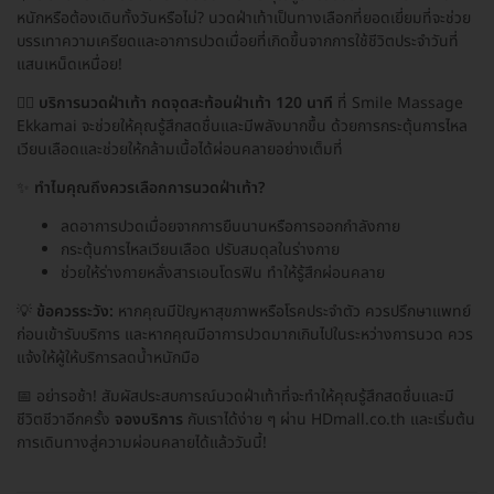
หนักหรือต้องเดินทั้งวันหรือไม่? นวดฝ่าเท้าเป็นทางเลือกที่ยอดเยี่ยมที่จะช่วย
บรรเทาความเครียดและอาการปวดเมื่อยที่เกิดขึ้นจากการใช้ชีวิตประจำวันที่
แสนเหน็ดเหนื่อย!
💆‍♂️
บริการนวดฝ่าเท้า กดจุดสะท้อนฝ่าเท้า 120 นาที
ที่ Smile Massage
Ekkamai จะช่วยให้คุณรู้สึกสดชื่นและมีพลังมากขึ้น ด้วยการกระตุ้นการไหล
เวียนเลือดและช่วยให้กล้ามเนื้อได้ผ่อนคลายอย่างเต็มที่
✨
ทำไมคุณถึงควรเลือกการนวดฝ่าเท้า?
ลดอาการปวดเมื่อยจากการยืนนานหรือการออกกำลังกาย
กระตุ้นการไหลเวียนเลือด ปรับสมดุลในร่างกาย
ช่วยให้ร่างกายหลั่งสารเอนโดรฟิน ทำให้รู้สึกผ่อนคลาย
💡
ข้อควรระวัง:
หากคุณมีปัญหาสุขภาพหรือโรคประจำตัว ควรปรึกษาแพทย์
ก่อนเข้ารับบริการ และหากคุณมีอาการปวดมากเกินไปในระหว่างการนวด ควร
แจ้งให้ผู้ให้บริการลดน้ำหนักมือ
📅 อย่ารอช้า! สัมผัสประสบการณ์นวดฝ่าเท้าที่จะทำให้คุณรู้สึกสดชื่นและมี
ชีวิตชีวาอีกครั้ง
จองบริการ
กับเราได้ง่าย ๆ ผ่าน HDmall.co.th และเริ่มต้น
การเดินทางสู่ความผ่อนคลายได้แล้ววันนี้!