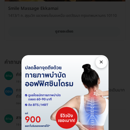
Smile Massage Ekkamai
1413/1 ถ. สุขุมวิท แขวงพระโขนงเหนือ เขตวัฒนา กรุงเทพมหานคร 10110
ดูรายละเอียด
×
คำถามพบบ่อย
ทำไมฉันควรทำการนวดฝ่าเท้า?
ถาม
19 ธ.ค. 2024
การนวดฝ่าเท้าช่วยลดอาการปวดเมื่อยจากการยืนนานหรือเดินมาก
ตอบ
ทำให้กล้ามเนื้อขาและเท้าผ่อนคลายมากขึ้น.
ตอบโดยทีมงาน HD
สามารถจองแพ็กเกจให้คนอื่นได้ไหม?
ถาม
19 ธ.ค. 2024