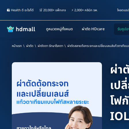
🛍️ Health ดี อะไรก็ดี
🛒 20,000+ แพ็กเกจ
⚡ 2,000+ คลินิก รพ.
โหลดแอป
ดูหมวดหมู่ทั้งหมด
ผ่าตัด HDcare
หน้าแรก
∖
ผ่าตัด
∖
ผ่าตัดตา รักษาโรคตา
∖
ผ่าตัดสลายต้อกระจกและเปลี่ยนเลนส์แก้วตาเทีย
ผ่า
เปล
โฟก
IOL