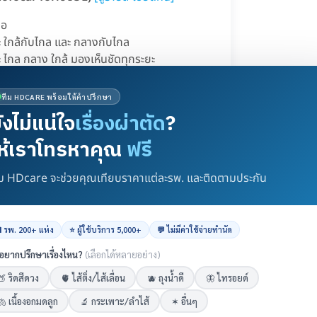
ือ
ะ ใกล้กับไกล และ กลางกับไกล
ะ ไกล กลาง ใกล้ มองเห็นชัดทุกระยะ
tifocal Toric IOL)
[ดูรายละเอียดที่นี่]
ทีม HDCARE พร้อมให้คำปรึกษา
่งออกได้ดังนี้
ังไม่แน่ใจ
เรื่องผ่าตัด
?
ยะ ได้แก่ ใกล้และไกล หรือ กลางและไกล (ขึ้นอยู่
ห้เราโทรหาคุณ
ฟรี
าง ใกล้ มองเห็นชัดในทุกระยะ
ีม HDcare จะช่วยคุณเทียบราคาแต่ละรพ. และติดตามประกัน
โดยไม่ต้องกังวลเรื่องปัญหาค่าสายตาเดิม
 รพ. 200+ แห่ง
⭐ ผู้ใช้บริการ 5,000+
💬 ไม่มีค่าใช้จ่ายทำนัด
อยากปรึกษาเรื่องไหน?
(เลือกได้หลายอย่าง)
🍑 ริดสีดวง
🫀 ไส้ติ่ง/ไส้เลื่อน
🫐 ถุงน้ำดี
🦋 ไทรอยด์
🫁 เนื้องอกมดลูก
🔬 กระเพาะ/ลำไส้
✶ อื่นๆ