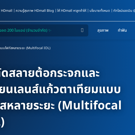
 HDmall
ความรู้สุขภาพ HDmall Blog
ให้ HDmall หาลูกค้าให้
นโยบายทั้งหมด
ทักไลน์แอดมิน
สุขภาพ
ทำฟัน
มแบบโฟกัสหลายระยะ (Multifocal IOL)
ตัดสลายต้อกระจกและ
ี่ยนเลนส์แก้วตาเทียมแบบ
ัสหลายระยะ (Multifocal
)