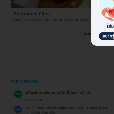
Phenomed Clinic
928/6 ถ. สามเสน แขวงนครไชยศรี เขตดุสิต กรุงเทพมหานคร 10300
ดูรายละเอียด
คำถามพบบ่อย
หลังจากการฝึกควรหลีกเลี่ยงอะไรบ้าง?
ถาม
19 ธ.ค. 2024
ควรหลีกเลี่ยงการทำกิจกรรมที่ใช้แรงมากๆ หรือการออกกำลังกาย
ตอบ
ทันทีหลังเสร็จสิ้นการฝึก