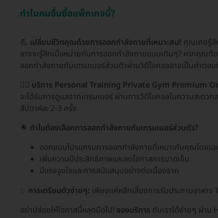
ทำไมคนอื่นซื้อแพ็กเกจนี้?
💪
เปลี่ยนชีวิตคุณด้วยการออกกำลังกายที่เหมาะสม!
คุณเคยรู้สึ
อาจจะรู้สึกเบื่อหน่ายกับการออกกำลังกายแบบเดิมๆ? หากคุณต้
ออกกำลังกายกับเทรนเนอร์ส่วนตัวผ่านวิดีโอคอลอาจเป็นคำตอบท
🏋️‍♂️
บริการ Personal Training Private Gym Premium O
จะได้รับการดูแลจากเทรนเนอร์ ผ่านการวิดีโอคอลในความสะดวกสบ
สัปดาห์ละ 2-3 ครั้ง
🌟
ทำไมต้องเลือกการออกกำลังกายกับเทรนเนอร์ส่วนตัว?
ออกแบบโปรแกรมการออกกำลังกายที่เหมาะกับคุณโดยเฉ
เพิ่มความมีประสิทธิภาพและลดโอกาสการบาดเจ็บ
มีแรงจูงใจและการสนับสนุนอย่างต่อเนื่องจาก
✨
การเตรียมตัวง่ายๆ:
เพียงแค่หลีกเลี่ยงการรับประทานอาหาร 1 
อย่าปล่อยให้โอกาสนี้หลุดมือไป!
จองบริการ
กับเราได้ง่ายๆ ผ่าน