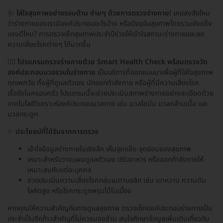
🩺
ใส่ใจสุขภาพอย่างรอบด้าน ง่ายๆ ด้วยการตรวจร่างกาย!
เคยสงสัยไหม
ว่าร่างกายของเรามีองค์ประกอบอะไรบ้าง หรือปัจจุบันสุขภาพโดยรวมยังแข็ง
แรงดีไหม? การตรวจเช็กสุขภาพประจำปีช่วยให้เข้าใจสถานะร่างกายและลด
ความเสี่ยงโรคต่างๆ ได้มากขึ้น
👨‍⚕️
โปรแกรมตรวจร่างกายด้วย Smart Health Check พร้อมตรวจวัด
องค์ประกอบมวลรวมในร่างกาย
เป็นบริการที่ออกแบบมาเพื่อผู้ที่ใส่ใจสุขภาพ
ทุกเพศวัย ทั้งผู้ที่ดูแลตัวเอง นักออกกำลังกาย หรือผู้ที่มีความเสี่ยงโรค
เรื้อรังในครอบครัว โปรแกรมนี้จะช่วยประเมินสภาพร่างกายอย่างละเอียดด้วย
เทคโนโลยีวิเคราะห์องค์ประกอบมวลกาย เช่น มวลไขมัน มวลกล้ามเนื้อ และ
มวลกระดูก
✨
ประโยชน์ที่ได้รับจากการตรวจ
เข้าใจข้อมูลร่างกายในเชิงลึก เห็นจุดแข็ง-จุดอ่อนของสุขภาพ
เหมาะสำหรับวางแผนดูแลตัวเอง ปรับอาหาร หรือออกกำลังกายให้
เหมาะสมกับแต่ละบุคคล
ช่วยประเมินความเสี่ยงโรคกลุ่มเมตาบอลิก เช่น เบาหวาน ความดัน
โลหิตสูง หรือโรคกระดูกพรุนได้ในเบื้อง
หากคุณให้ความสำคัญกับการดูแลสุขภาพ ตรวจเช็กองค์ประกอบร่างกายเป็น
ประจำเป็นอีกก้าวสำคัญที่ไม่ควรมองข้าม สนใจศึกษาข้อมูลเพิ่มเติมเกี่ยวกับ