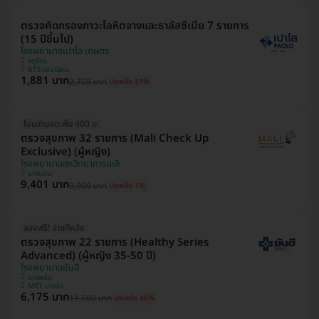
ตรวจคัดกรองภาวะโลหิตจางและธาลัสซีเมีย 7 รายการ
(15 ปีขึ้นไป)
โรงพยาบาลเปาโล เกษตร
จตุจักร
BTS เสนานิคม
1,881 บาท
2,708 บาท
ประหยัด 31%
โอนจ่ายลดเพิ่ม 400 บ.
ตรวจสุขภาพ 32 รายการ (Mali Check Up
Exclusive) (ผู้หญิง)
โรงพยาบาลสหวิทยาการมะลิ
บางบอน
9,401 บาท
9,900 บาท
ประหยัด 1%
จองฟรี! จ่ายทีหลัง
ตรวจสุขภาพ 22 รายการ (Healthy Series
Advanced) (ผู้หญิง 35-50 ปี)
โรงพยาบาลยันฮี
บางพลัด
MRT บางอ้อ
6,175 บาท
11,500 บาท
ประหยัด 46%