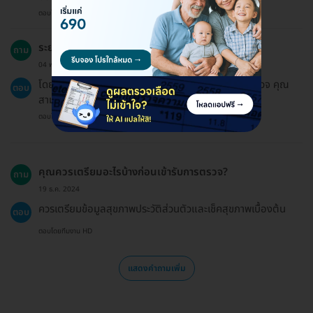
ตอบโดยทีมงาน HD
ระยะเวลาในการฟื้นตัวหลังการตรวจเป็นอย่างไร?
ถาม
04 พ.ค. 2024
โดยทั่วไปแล้วไม่จำเป็นต้องมีระยะเวลาฟื้นตัวหลังการตรวจ คุณ
ตอบ
สามารถดำเนินชีวิตตามปกติได้ทันที
ตอบโดยทีมงาน HD
คุณควรเตรียมอะไรบ้างก่อนเข้ารับการตรวจ?
ถาม
19 ธ.ค. 2024
ควรเตรียมข้อมูลสุขภาพประวัติส่วนตัวและเช็คสุขภาพเบื้องต้น
ตอบ
ตอบโดยทีมงาน HD
แสดงคำถามเพิ่ม