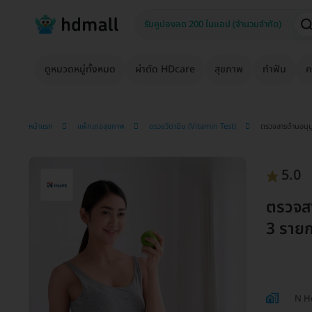
ดูหมวดหมู่ทั้งหมด
ผ่าตัด HDcare
สุขภาพ
ทำฟัน
ค
หน้าแรก
แพ็กเกจสุขภาพ
ตรวจวิตามิน (Vitamin Test)
ตรวจสารต้านอนุม
5.0
ตรวจสา
3 ราย
N He