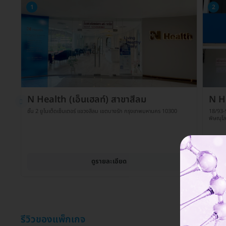
1
2
N Health (เอ็นเฮลท์) สาขาสีลม
N He
ชั้น 2 ยูไนเต็ดเซ็นเตอร์ แขวงสีลม เขตบางรัก กรุงเทพมหานคร 10300
18/93-9
พิษณุโ
ดูรายละเอียด
รีวิวของแพ็กเกจ