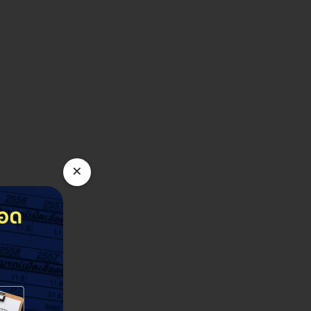
4
ฮลท์) สาขากระบี่
N Health (เอ็นเฮลท์) สาขา
. เมืองกระบี่ จ. กระบี่ 81000
104/3-4 หมู่ 14 ถ. มิตรภาพ ต.ในเมือง อ. เมือ
×
ดูรายละเอียด
ดูรายละเอียด