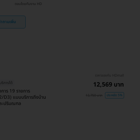
ตอบโดยทีมงาน HD
ำถามเพิ่ม
ราคาจองกับ HDmall
12,569 บาท
บริการได้
้องการ 19 รายการ
13,750 บาท
ประหยัด 5%
2/D3) แบบบริการถึงบ้าน
.และปริมณฑล