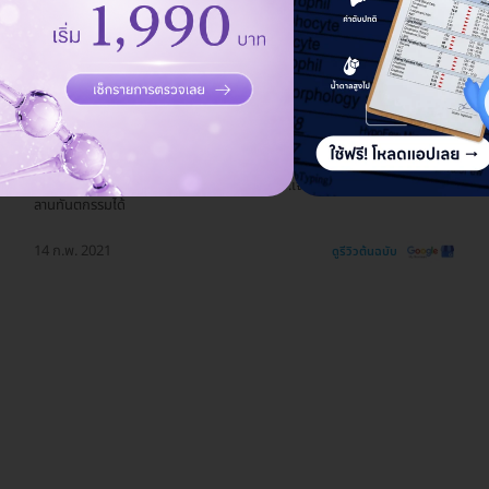
รีวิวสถานที่ให้บริการ 🏥
มีบริการเจาะเลือด นัดหมายและจองคิวผ่านทางLine มีPackageตรวจเลือด
ราคาถูก ต้องดูตามช่วงโปรโมชั่นตอนนั้นๆ พนง.เจาะเลือดต้อนรับดี จอดรถใน
ลานทันตกรรมได้
14 ก.พ. 2021
ดูรีวิวต้นฉบับ