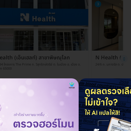
3
alth (เอ็นเฮลท์) สาขาพิษณุโลก
N Health (เอ็นเ
4 โครงการ The Prime ถ. วิสุทธิกษัตริย์ ต. ในเมือง อ. เมือง จ.
24/6 ถ. นภาจรัส ต. ปากน้ำ อ
ลก 65000
ดูรายละเอียด