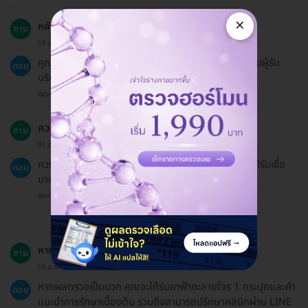
×
หลังจากตรวจแล้วต้องรอผลนานแค่ไหน?
ถาม
19 ธ.ค. 2024
คุณจะได้รับผลตรวจภายในเวลา 10 นาที ขึ้นอยู่กับจำนวนผู้รับ
ตอบ
บริการในวันนั้น.
ตอบโดยทีมงาน HD
ควรตรวจหาเชื้อ COVID-19 เมื่อไหร่?
ถาม
01 ต.ค. 2023
ควรตรวจหลังจากมีอาการป่วย 5-14 วัน หรือหลังจากได้รับเชื้อ
ตอบ
มาแล้วเพื่อให้ได้ผลลัพธ์ที่แม่นยำ.
ตอบโดยทีมงาน HD
หากผลตรวจเป็นบวกจะต้องทำอย่างไร?
ถาม
19 ธ.ค. 2024
หากผลตรวจเป็นบวก คุณจะได้รับยาฟ้าทะลายโจร 1 กระปุกและคำ
ตอบ
แนะนำการรักษาเบื้องต้น รวมถึงสามารถปรึกษาคลินิกผ่าน LINE