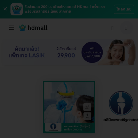
×
รับส่วนลด 200 บ. เพียงโหลดแอป HDmall ครั้งแรก
โหลดเลย
พร้อมรับสิทธิประโยชน์มากมาย