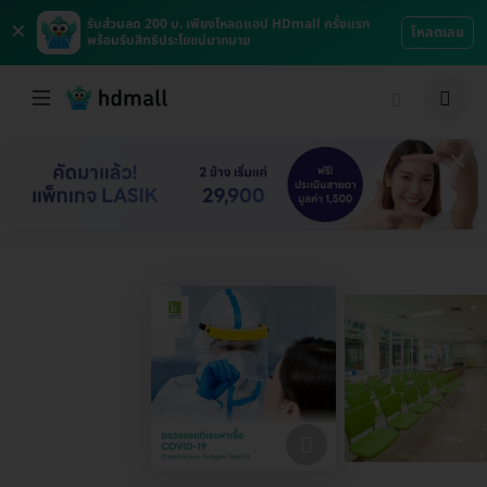
×
รับส่วนลด 200 บ. เพียงโหลดแอป HDmall ครั้งแรก
โหลดเลย
พร้อมรับสิทธิประโยชน์มากมาย