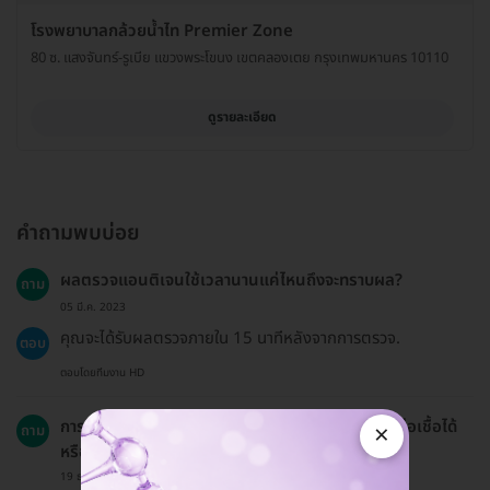
โรงพยาบาลกล้วยน้ำไท Premier Zone
80 ซ. แสงจันทร์-รูเบีย แขวงพระโขนง เขตคลองเตย กรุงเทพมหานคร 10110
ดูรายละเอียด
คำถามพบบ่อย
ผลตรวจแอนติเจนใช้เวลานานแค่ไหนถึงจะทราบผล?
ถาม
05 มี.ค. 2023
คุณจะได้รับผลตรวจภายใน 15 นาทีหลังจากการตรวจ.
ตอบ
ตอบโดยทีมงาน HD
การตรวจแอนติเจน COVID-19 ใช้ตรวจหาความไวต่อเชื้อได้
×
ถาม
หรือไม่?
19 ธ.ค. 2024