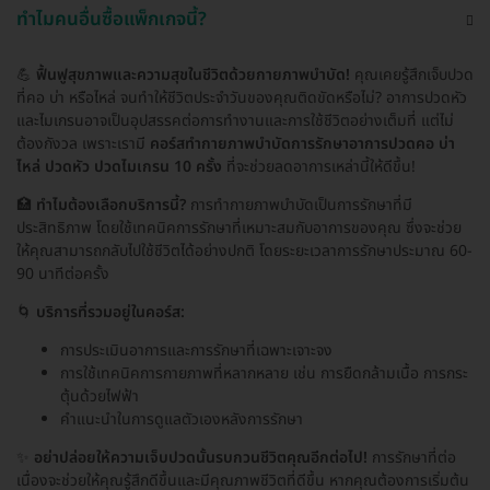
ทำไมคนอื่นซื้อแพ็กเกจนี้?
💪
ฟื้นฟูสุขภาพและความสุขในชีวิตด้วยกายภาพบำบัด!
คุณเคยรู้สึกเจ็บปวด
ที่คอ บ่า หรือไหล่ จนทำให้ชีวิตประจำวันของคุณติดขัดหรือไม่? อาการปวดหัว
และไมเกรนอาจเป็นอุปสรรคต่อการทำงานและการใช้ชีวิตอย่างเต็มที่ แต่ไม่
ต้องกังวล เพราะเรามี
คอร์สทำกายภาพบำบัดการรักษาอาการปวดคอ บ่า
ไหล่ ปวดหัว ปวดไมเกรน 10 ครั้ง
ที่จะช่วยลดอาการเหล่านี้ให้ดีขึ้น!
🏥
ทำไมต้องเลือกบริการนี้?
การทำกายภาพบำบัดเป็นการรักษาที่มี
ประสิทธิภาพ โดยใช้เทคนิคการรักษาที่เหมาะสมกับอาการของคุณ ซึ่งจะช่วย
ให้คุณสามารถกลับไปใช้ชีวิตได้อย่างปกติ โดยระยะเวลาการรักษาประมาณ 60-
90 นาทีต่อครั้ง
🌀
บริการที่รวมอยู่ในคอร์ส:
การประเมินอาการและการรักษาที่เฉพาะเจาะจง
การใช้เทคนิคการกายภาพที่หลากหลาย เช่น การยืดกล้ามเนื้อ การกระ
ตุ้นด้วยไฟฟ้า
คำแนะนำในการดูแลตัวเองหลังการรักษา
✨
อย่าปล่อยให้ความเจ็บปวดนั้นรบกวนชีวิตคุณอีกต่อไป!
การรักษาที่ต่อ
เนื่องจะช่วยให้คุณรู้สึกดีขึ้นและมีคุณภาพชีวิตที่ดีขึ้น หากคุณต้องการเริ่มต้น