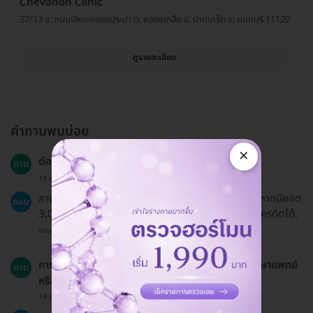
Chevanon Clinic
37/13 ซ. ถนนเลียบคลองประปา ต. คลองเกลือ อ. ปากเกร็ด จ. นนทบุรี 11120
ดูรายละเอียด
คำถามพบบ่อย
×
ต้องการจ่ายเป็นเงินสดหรือบัตรเครดิตได้หรือไม่?
ถาม
19 ธ.ค. 2024
สามารถชำระเงินผ่านการโอนจ่ายหรือบัตรเครดิตได้ และหากมียอด
ตอบ
3,000 บาทขึ้นไป สามารถเลือกผ่อนชำระ 0% ผ่านบัตรเครดิตได้.
ตอบโดยทีมงาน HD
การใช้ยาในระหว่างการทำกายภาพบำบัดควรมีการปรึกษาแพทย์
ถาม
หรือไม่?
19 ธ.ค. 2024