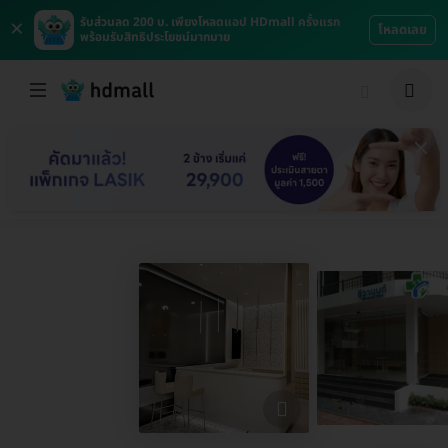
×
รับส่วนลด 200 บ. เพียงโหลดแอป HDmall ครั้งแรก
โหลดเลย
พร้อมรับสิทธิประโยชน์มากมาย