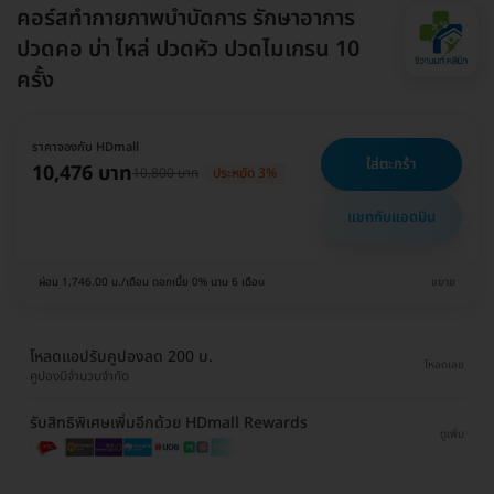
คอร์สทำกายภาพบำบัดการ รักษาอาการ
ปวดคอ บ่า ไหล่ ปวดหัว ปวดไมเกรน 10
ครั้ง
ราคาจองกับ HDmall
ใส่ตะกร้า
10,476 บาท
10,800 บาท
ประหยัด 3%
แชทกับแอดมิน
ผ่อน 1,746.00 บ./เดือน ดอกเบี้ย 0% นาน 6 เดือน
ขยาย
โหลดแอปรับคูปองลด 200 บ.
โหลดเลย
คูปองมีจำนวนจำกัด
รับสิทธิพิเศษเพิ่มอีกด้วย HDmall Rewards
ดูเพิ่ม