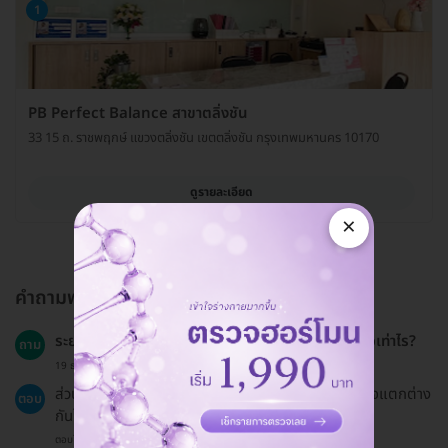
1
PB Perfect Balance สาขาตลิ่งชัน
33 15 ถ. ราชพฤกษ์ แขวงตลิ่งชัน เขตตลิ่งชัน กรุงเทพมหานคร 10170
ดูรายละเอียด
×
คำถามพบบ่อย
ระยะเวลาในการฟื้นตัวหลังจากการทำกายภาพบำบัดคือเท่าไร?
ถาม
19 ธ.ค. 2024
ส่วนใหญ่ผู้รับบริการจะรู้สึกดีขึ้นในทันที แต่การฟื้นตัวอาจแตกต่าง
ตอบ
กันไปขึ้นอยู่กับภาวะร่างกายของแต่ละบุคคล
ตอบโดยทีมงาน HD