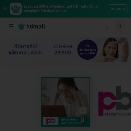
×
รับส่วนลด 200 บ. เพียงโหลดแอป HDmall ครั้งแรก
โหลดเลย
พร้อมรับสิทธิประโยชน์มากมาย