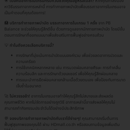
🌟
เบื่อกับอาการไมเกรนที่รบกวนชีวิตคุณอยู่หรือเปล่า?
หากคุณกำลังมอง
หาวิธีบรรเทาอาการเหล่านี้ การทำกายภาพบำบัดเพื่อบรรเทาอาการไมเกรนอาจ
เป็นคำตอบที่คุณต้องการ!
🏥
บริการทำกายภาพบำบัด บรรเทาอาการไมเกรน 1 ครั้ง
จาก PB
Balance จะช่วยให้คุณรู้สึกดีขึ้น ด้วยการดูแลจากนักกายภาพบำบัด โดยมีขั้น
ตอนการรักษาที่ออกแบบมาเพื่อส่งเสริมการฟื้นฟูอย่างครบถ้วน
💡
ทำไมถึงควรเลือกบริการนี้?
การรักษาที่มุ่งเน้นการบำบัดแบบองค์รวม เพื่อช่วยลดอาการปวดและ
ความเครียด
การใช้เทคนิคหลากหลาย เช่น การนวดผ่อนคลายศีรษะ การทำคลื่น
ความร้อนลึก และการรักษาด้วยเลเซอร์ เพื่อให้คุณรู้สึกผ่อนคลาย
การแนะนำการยืดผ่อนคลายกล้ามเนื้อด้วยตนเอง เพื่อป้องกันการบาด
เจ็บซ้ำในอนาคต
🚀
ไม่ควรรอช้า!
อาการไมเกรนอาจทำให้คุณรู้สึกไม่สบายและส่งผลต่อ
คุณภาพชีวิต หากไม่จัดการอย่างถูกวิธี อาการเหล่านี้อาจส่งผลให้คุณไม่
สามารถทำกิจกรรมประจำวันได้อย่างมีประสิทธิภาพ
💬
จองบริการทำกายภาพบำบัดกับเราได้ง่ายๆ!
คุณสามารถเริ่มต้นการ
ฟื้นฟูสุขภาพของคุณได้ ผ่าน HDmall.co.th หรือสอบถามข้อมูลเพิ่มเติม