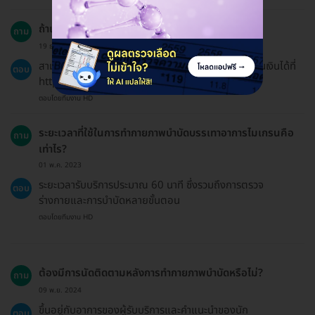
ถ้าเปลี่ยนใจขอคืนเงินได้ไหม?
ถาม
19 ธ.ค. 2024
สามารถขอเงินคืนได้ค่ะ ลูกค้าสามารถอ่านนโยบายการคืนเงินได้ที่
ตอบ
https://hdmall.co.th/c/refund-policy-hdmall
ตอบโดยทีมงาน HD
ระยะเวลาที่ใช้ในการทำกายภาพบำบัดบรรเทาอาการไมเกรนคือ
ถาม
เท่าไร?
01 พ.ค. 2023
ระยะเวลารับบริการประมาณ 60 นาที ซึ่งรวมถึงการตรวจ
ตอบ
ร่างกายและการบำบัดหลายขั้นตอน
ตอบโดยทีมงาน HD
ต้องมีการนัดติดตามหลังการทำกายภาพบำบัดหรือไม่?
ถาม
09 พ.ย. 2024
ขึ้นอยู่กับอาการของผู้รับบริการและคำแนะนำของนัก
ตอบ