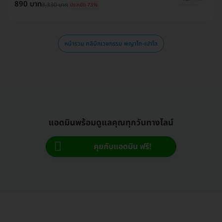
890 บาท
3,330 บาท
ประหยัด 73%
หน้ารวม คลินิกเวชกรรม พญาไท-เปาโล
แอดมินพร้อมดูแลคุณทุกวันทางไลน์
คุยกับแอดมิน ฟรี!