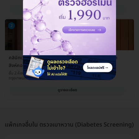
ดูรายละเอียด
2
คลินิกเวชกรรม พญาไท-เปาโล คลินิกเวชกรรมเปาโล สาขา
สิงห์คอมเพล็กซ์
ชั้น 2 ห้อง 209 อาคารสิงห์ คอมเพล็กซ์ ซ. 1 บางกะปิ เขตห้วยขวาง
กรุงเทพมหานคร 10310
ดูรายละเอียด
แพ็กเกจอื่นใน ตรวจเบาหวาน (Diabetes Screening)