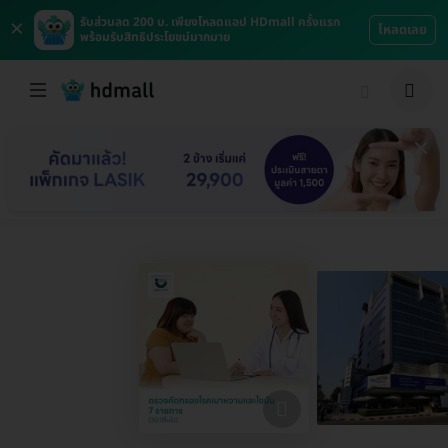
×
รับส่วนลด 200 บ. เพียงโหลดแอป HDmall ครั้งแรก
โหลดเลย
พร้อมรับสิทธิประโยชน์มากมาย