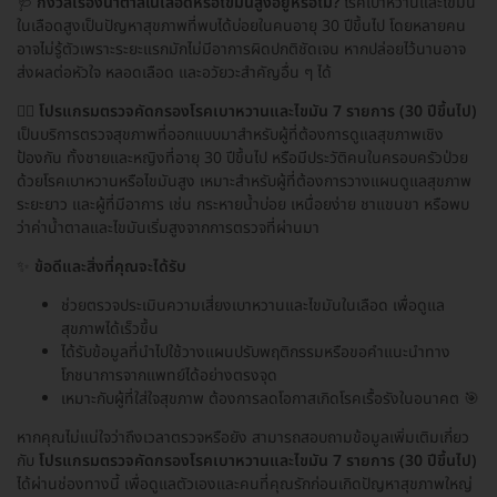
🩺
กังวลเรื่องน้ำตาลในเลือดหรือไขมันสูงอยู่หรือไม่?
โรคเบาหวานและไขมัน
ในเลือดสูงเป็นปัญหาสุขภาพที่พบได้บ่อยในคนอายุ 30 ปีขึ้นไป โดยหลายคน
อาจไม่รู้ตัวเพราะระยะแรกมักไม่มีอาการผิดปกติชัดเจน หากปล่อยไว้นานอาจ
ส่งผลต่อหัวใจ หลอดเลือด และอวัยวะสำคัญอื่น ๆ ได้
👨‍⚕️
โปรแกรมตรวจคัดกรองโรคเบาหวานและไขมัน 7 รายการ (30 ปีขึ้นไป)
เป็นบริการตรวจสุขภาพที่ออกแบบมาสำหรับผู้ที่ต้องการดูแลสุขภาพเชิง
ป้องกัน ทั้งชายและหญิงที่อายุ 30 ปีขึ้นไป หรือมีประวัติคนในครอบครัวป่วย
ด้วยโรคเบาหวานหรือไขมันสูง เหมาะสำหรับผู้ที่ต้องการวางแผนดูแลสุขภาพ
ระยะยาว และผู้ที่มีอาการ เช่น กระหายน้ำบ่อย เหนื่อยง่าย ชาแขนขา หรือพบ
ว่าค่าน้ำตาลและไขมันเริ่มสูงจากการตรวจที่ผ่านมา
✨
ข้อดีและสิ่งที่คุณจะได้รับ
ช่วยตรวจประเมินความเสี่ยงเบาหวานและไขมันในเลือด เพื่อดูแล
สุขภาพได้เร็วขึ้น
ได้รับข้อมูลที่นำไปใช้วางแผนปรับพฤติกรรมหรือขอคำแนะนำทาง
โภชนาการจากแพทย์ได้อย่างตรงจุด
เหมาะกับผู้ที่ใส่ใจสุขภาพ ต้องการลดโอกาสเกิดโรคเรื้อรังในอนาคต 🎯
หากคุณไม่แน่ใจว่าถึงเวลาตรวจหรือยัง สามารถสอบถามข้อมูลเพิ่มเติมเกี่ยว
กับ
โปรแกรมตรวจคัดกรองโรคเบาหวานและไขมัน 7 รายการ (30 ปีขึ้นไป)
ได้ผ่านช่องทางนี้ เพื่อดูแลตัวเองและคนที่คุณรักก่อนเกิดปัญหาสุขภาพใหญ่