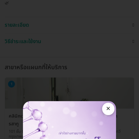
🌿
รายละเอียด
วิธีชำระและใช้งาน
สาขาหรือแผนกที่ให้บริการ
1
×
คลินิกเวชกรรม พญาไท-เปาโล คลินิกเวชกรรมเปาโล สาขา
รสาทู
101 ชั้น G อาคาร รสาทู ยูนิค 1818 ถ. เพชรบุรี แขวงมักกะสัน เขตราชเทวี
กรุงเทพมหานคร 10400