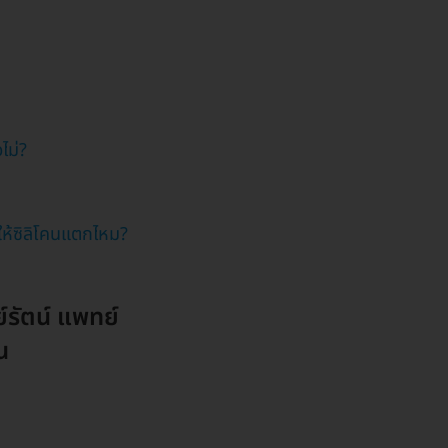
ไม่?
ห้ซิลิโคนแตกไหม?
์รัตน์ แพทย์
น