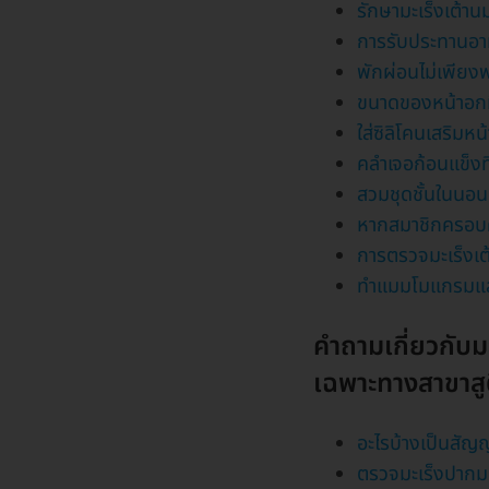
รักษามะเร็งเต้าน
การรับประทานอาหา
พักผ่อนไม่เพียง
ขนาดของหน้าอกมี
ใส่ซิลิโคนเสริมหน
คลำเจอก้อนแข็งท
สวมชุดชั้นในนอน 
หากสมาชิกครอบครั
การตรวจมะเร็งเต
ทำแมมโมแกรมแล้ว
คำถามเกี่ยวกับม
เฉพาะทางสาขาสู
อะไรบ้างเป็นสั
ตรวจมะเร็งปากมด