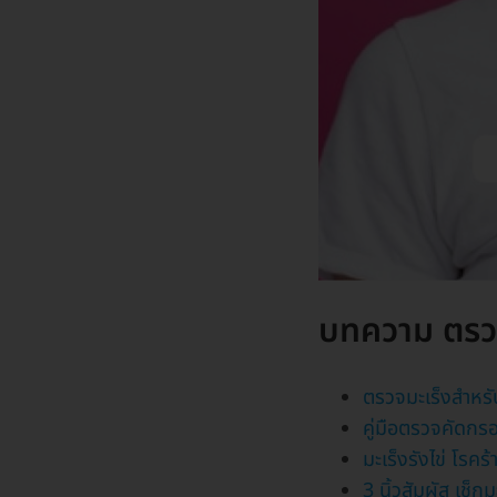
บทความ ตรวจม
ตรวจมะเร็งสำหรั
คู่มือตรวจคัดกร
มะเร็งรังไข่ โรคร
3 นิ้วสัมผัส เช็ก