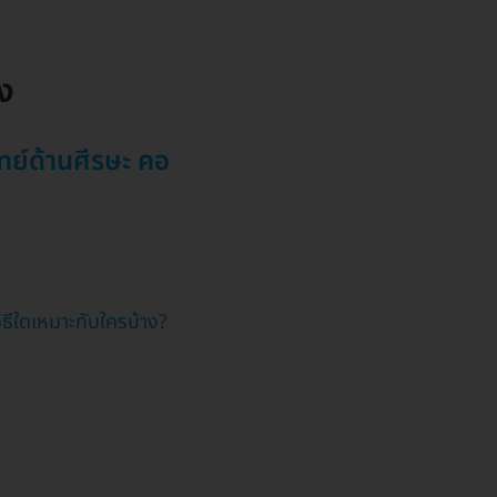
ิง
ทย์ด้านศีรษะ คอ
วิธีใดเหมาะกับใครบ้าง?