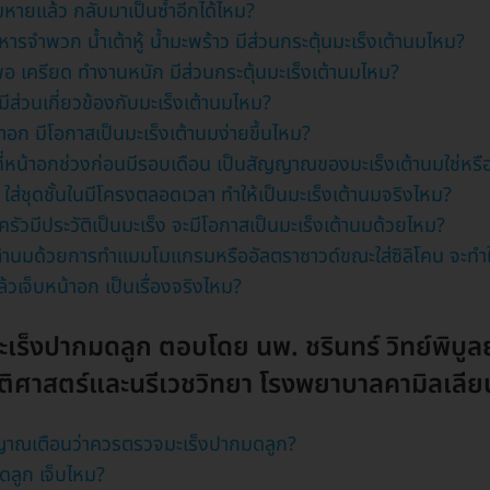
มหายแล้ว กลับมาเป็นซ้ำอีกได้ไหม?
รจำพวก น้ำเต้าหู้ น้ำมะพร้าว มีส่วนกระตุ้นมะเร็งเต้านมไหม?
พอ เครียด ทำงานหนัก มีส่วนกระตุ้นมะเร็งเต้านมไหม?
ส่วนเกี่ยวข้องกับมะเร็งเต้านมไหม?
้าอก มีโอกาสเป็นมะเร็งเต้านมง่ายขึ้นไหม?
ี่หน้าอกช่วงก่อนมีรอบเดือน เป็นสัญญาณของมะเร็งเต้านมใช่หรือ
ใส่ชุดชั้นในมีโครงตลอดเวลา ทำให้เป็นมะเร็งเต้านมจริงไหม?
วมีประวัติเป็นมะเร็ง จะมีโอกาสเป็นมะเร็งเต้านมด้วยไหม?
้านมด้วยการทำแมมโมแกรมหรืออัลตราซาวด์ขณะใส่ซิลิโคน จะทำใ
เจ็บหน้าอก เป็นเรื่องจริงไหม?
ะเร็งปากมดลูก ตอบโดย นพ. ชรินทร์ วิทย์พิบูลย
ติศาสตร์และนรีเวชวิทยา โรงพยาบาลคามิลเลีย
ญญาณเตือนว่าควรตรวจมะเร็งปากมดลูก?
ลูก เจ็บไหม?