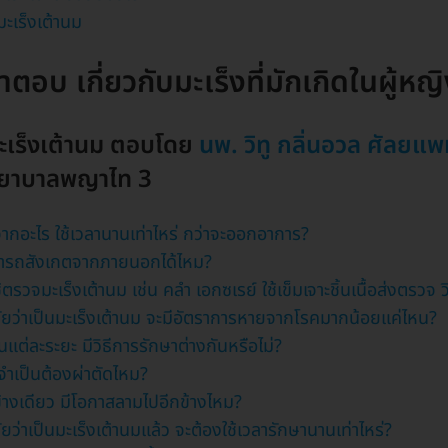
ะเร็งเต้านม
อบ เกี่ยวกับมะเร็งที่มักเกิดในผู้หญ
มะเร็งเต้านม ตอบโดย
นพ. วิทู กลิ่นอวล ศัลยแพ
ยาบาลพญาไท 3
จากอะไร ใช้เวลานานเท่าไหร่ กว่าจะออกอาการ?
ามารถสังเกตจากภายนอกได้ไหม?
้ตรวจมะเร็งเต้านม เช่น คลำ เอกซเรย์ ใช้เข็มเจาะชิ้นเนื้อส่งตรวจ 
จฉัยว่าเป็นมะเร็งเต้านม จะมีอัตราการหายจากโรคมากน้อยแค่ไหน?
นแต่ละระยะ มีวิธีการรักษาต่างกันหรือไม่?
 จำเป็นต้องผ่าตัดไหม?
ข้างเดียว มีโอกาสลามไปอีกข้างไหม?
ฉัยว่าเป็นมะเร็งเต้านมแล้ว จะต้องใช้เวลารักษานานเท่าไหร่?