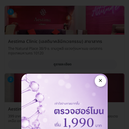
1
Aestima Clinic (เอสติมาคลินิกเวชกรรม) สาขาสาทร
The Natural Place 38/9 ซ. งามดูพลี แขวงทุ่งมหาเมฆ เขตสาทร
กรุงเทพมหานคร 10120
ดูรายละเอียด
×
2
Aestima Clinic (เอสติมาคลินิกเวชกรรม) สาขาอโศก
399 อาคารอินเตอร์เชนจ์ 21 ห้อง 307-308 ชั้น UL ถ. สุขุมวิท แขวงคลองเตย
เหนือ เขตวัฒนา กรุงเทพมหานคร 10110