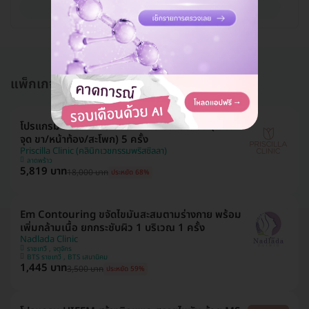
ดูรายละเอียด
แพ็กเกจอื่นใน สร้างกล้ามเนื้อ สร้างซิกแพค
โปรแกรม HIFEM สร้างกล้ามเนื้อ สลายไขมัน (เลือก 1
จุด ขา/หน้าท้อง/สะโพก) 5 ครั้ง
Priscilla Clinic (คลินิกเวชกรรมพริสซิลลา)
ลาดพร้าว
5,819 บาท
18,000 บาท
ประหยัด 68%
Em Contouring ขจัดไขมันสะสมตามร่างกาย พร้อม
เพิ่มกล้ามเนื้อ ยกกระชับผิว 1 บริเวณ 1 ครั้ง
Nadlada Clinic
ราชเทวี , จตุจักร
BTS ราชเทวี , BTS เสนานิคม
1,445 บาท
3,500 บาท
ประหยัด 59%