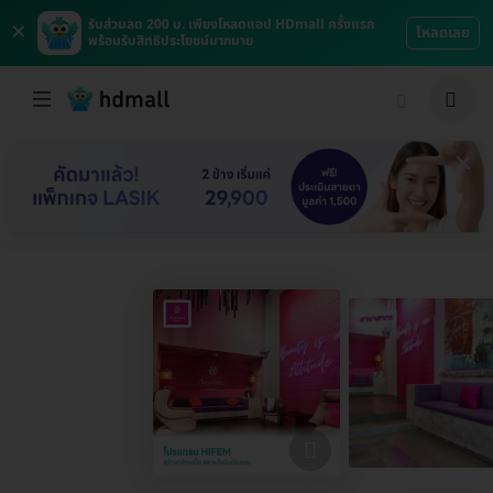
×
รับส่วนลด 200 บ. เพียงโหลดแอป HDmall ครั้งแรก
โหลดเลย
พร้อมรับสิทธิประโยชน์มากมาย