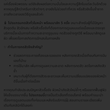
แค่เรื่องผิวพรรณ แต่ยังส่งผลต่อความมั่นใจและความรู้สึกในแต่ละวันอีกด้วย
หากคุณรู้สึกว่าครีมทาสิวต่างๆ อาจยังไม่ช่วยเท่าที่ควร หรือสิวยังขึ้นซ้ำซาก
อาจถึงเวลาลองวิธีดูแลแล้วค่ะ
🧴
โปรแกรมกดสิวทั่วใบหน้า พร้อมมาส์ก 5 ครั้ง
เหมาะสำหรับผู้ที่มีปัญหา
สิวอุดตัน สิวอักเสบ หรือสิวเรื้อรังที่ต้องการการดูแลแบบต่อเนื่องและตรงจุด
บริการนี้จะเน้นการทำความสะอาดรูขุมขน กดสิวอย่างถูกวิธี พร้อมมาส์กดูแล
ผิว เพื่อลดโอกาสเกิดการอักเสบในภายหลัง
✨
ทำไมการกดสิวจึงสำคัญ?
ช่วยลดการระคายเคืองและรอยแดง หลังการกดสิวเมื่อเทียบกับการบีบ
เองที่บ้าน
การใช้มาส์ก เพิ่มการดูแลความสะอาด หลังการกดสิว ลดโอกาสเกิดสิว
ซ้ำ
เหมาะกับผู้ที่ต้องการสิวระยะยาวและเห็นความเปลี่ยนแปลงของผิวหน้า
ดีขึ้นเมื่อทำต่อเนื่อง
หากคุณกำลังประสบปัญหาสิวเรื้อรัง ผิวหน้าเกิดสิวใหม่ซ้ำๆ หรืออยากฟื้นฟูผิว
ให้แข็งแรงมากขึ้น
โปรแกรมนี้
อาจเป็นตัวเลือกที่ตอบโจทย์ พร้อมคำแนะนำ
เรื่องการดูแลตนเองทั้งก่อนและหลังรับบริการ🤗 สอบถามรายละเอียดเพิ่ม
เติมกับคลินิกได้เลยค่ะ