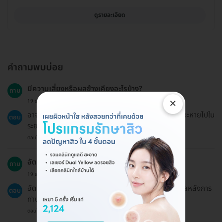
ดูรายละเอียด
คำถามพบบ่อย
มีความเสี่ยงหรือผลข้างเคียงอะไรบ้าง?
ถาม
×
19 ธ.ค. 2024
อาจมีการระคายเคืองหรือบวมบริเวณที่ทำการกดสิว แต่จะหายไปใน
ตอบ
ระยะเวลาสั้นๆ
ตอบโดยทีมงาน HD
อัตราความสำเร็จของบริการนี้อยู่ที่ประมาณเท่าไหร่?
ถาม
19 ธ.ค. 2024
อัตราความสำเร็จขึ้นอยู่กับสภาพผิวแต่ละคนและการดูแลหลังการ
ตอบ
ทำบริการ แต่โดยทั่วไปจะมีอัตราความสำเร็จสูง
ตอบโดยทีมงาน HD