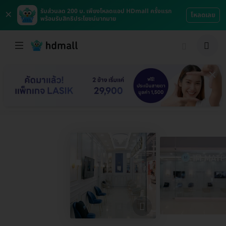
×
รับส่วนลด 200 บ. เพียงโหลดแอป HDmall ครั้งแรก
โหลดเลย
พร้อมรับสิทธิประโยชน์มากมาย