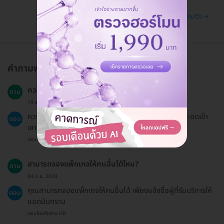
อ่านรีวิว →
คำถามพบบ่อย
ควรหลีกเลี่ยงอะไรหลังการฉีดฟิลเลอร์?
ถาม
19 ธ.ค. 2024
ควรหลีกเลี่ยงการสัมผัสหรือกดนวดจุดที่ฉีดฟิลเลอร์ และงดเข้า
ตอบ
เซาน่า หรือให้ผิวสัมผัสความร้อนโดยตรง
ตอบโดยทีมงาน HD
สามารถจองแพ็กเกจให้คนอื่นได้ไหม?
ถาม
04 มิ.ย. 2024
คุณสามารถจองแพ็กเกจให้คนอื่นได้ เพียงแจ้งชื่อผู้ที่รับบริการให้
ตอบ
แอดมินทราบ
ตอบโดยทีมงาน HD