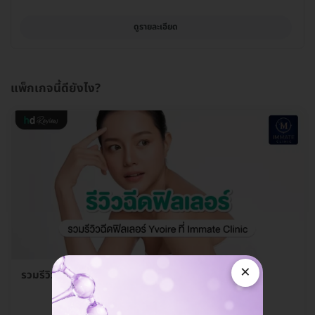
ดูรายละเอียด
แพ็กเกจนี้ดียังไง?
×
รวมรีวิว ฉีดฟิลเลอร์ Yvoire ที่ Immate Clinic