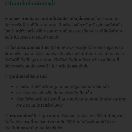
ทำไมคนอื่นซื้อแพ็กเกจนี้?
💋
มองหาทางเลือกช่วยเติมเต็มริมฝีปากให้ดูอิ่มสวย
อยู่ไหม? หลายคน
ต้องการริมฝีปากที่มีความสมดุล เติมเต็มร่องลึก หรือปรับรูปทรงให้เข้ากับ
ใบหน้า แต่กังวลเรื่องวิธีการและความเป็นธรรมชาติของ หากนี่คือสิ่งที่คุณ
สนใจ โปรแกรมนี้อาจเป็นคำตอบค่ะ
👩‍⚕️
โปรแกรมฟิลเลอร์ 1 ซีซี (ปาก)
เหมาะสำหรับผู้ที่ต้องการปรับรูปร่างริม
ฝีปาก เพิ่มวอลลุ่ม หรือช่วยลดร่องลึก บริเวณริมฝีปากอย่างอ่อนโยน เหมาะ
กับทั้งผู้ที่เริ่มมีปัญหาปากบาง หรือมีร่องริมฝีปากลึกตามวัย รวมถึงคนที่
ต้องการเติมเสน่ห์แบบพอดี ไม่มากหรือน้อยจนเกินไป
✨
จุดเด่นของโปรแกรมนี้
ช่วยเติมเต็มให้ริมฝีปากดูสมดุลและมีรูปทรงที่เข้ากับใบหน้า
อาจช่วยลดร่องลึกหรือเส้นขอบปากให้ดูเนียนขึ้น
เลือกใช้ฟิลเลอร์ในปริมาณที่เหมาะสมกับแต่ละบุคคล โดยพิจารณาจาก
สภาพผิวและโครงสร้างใบหน้า
💡
เหมาะกับใคร?
ไม่ว่าคุณจะอยากปรับทรง เติมร่อง หรือให้ริมฝีปากดูอวบ
อิ่มขึ้น โปรแกรมนี้ตอบโจทย์ เพราะเป็นวิธีที่นิยมในปัจจุบันและได้รับการ
ประเมินโดยแพทย์ทุกเคสก่อนเริ่มทำ