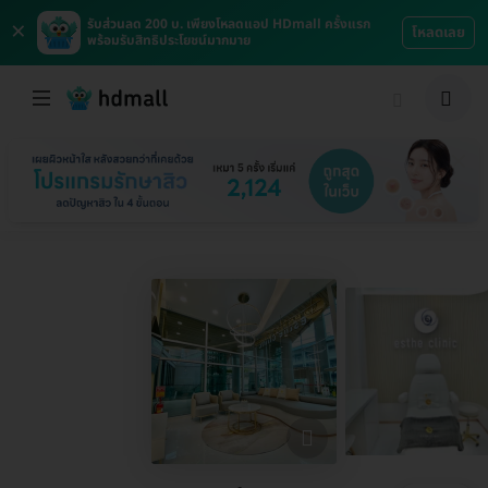
×
รับส่วนลด 200 บ. เพียงโหลดแอป HDmall ครั้งแรก
โหลดเลย
พร้อมรับสิทธิประโยชน์มากมาย