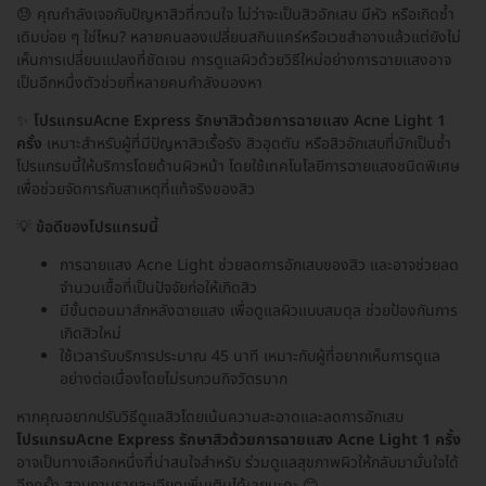
😓 คุณกำลังเจอกับปัญหาสิวที่กวนใจ ไม่ว่าจะเป็นสิวอักเสบ มีหัว หรือเกิดซ้ำ
เดิมบ่อย ๆ ใช่ไหม? หลายคนลองเปลี่ยนสกินแคร์หรือเวชสำอางแล้วแต่ยังไม่
เห็นการเปลี่ยนแปลงที่ชัดเจน การดูแลผิวด้วยวิธีใหม่อย่างการฉายแสงอาจ
เป็นอีกหนึ่งตัวช่วยที่หลายคนกำลังมองหา
✨
โปรแกรมAcne Express รักษาสิวด้วยการฉายแสง Acne Light 1
ครั้ง
เหมาะสำหรับผู้ที่มีปัญหาสิวเรื้อรัง สิวอุดตัน หรือสิวอักเสบที่มักเป็นซ้ำ
โปรแกรมนี้ให้บริการโดยด้านผิวหน้า โดยใช้เทคโนโลยีการฉายแสงชนิดพิเศษ
เพื่อช่วยจัดการกับสาเหตุที่แท้จริงของสิว
💡
ข้อดีของโปรแกรมนี้
การฉายแสง Acne Light ช่วยลดการอักเสบของสิว และอาจช่วยลด
จำนวนเชื้อที่เป็นปัจจัยก่อให้เกิดสิว
มีขั้นตอนมาส์กหลังฉายแสง เพื่อดูแลผิวแบบสมดุล ช่วยป้องกันการ
เกิดสิวใหม่
ใช้เวลารับบริการประมาณ 45 นาที เหมาะกับผู้ที่อยากเห็นการดูแล
อย่างต่อเนื่องโดยไม่รบกวนกิจวัตรมาก
หากคุณอยากปรับวิธีดูแลสิวโดยเน้นความสะอาดและลดการอักเสบ
โปรแกรมAcne Express รักษาสิวด้วยการฉายแสง Acne Light 1 ครั้ง
อาจเป็นทางเลือกหนึ่งที่น่าสนใจสำหรับ ร่วมดูแลสุขภาพผิวให้กลับมามั่นใจได้
อีกครั้ง สอบถามรายละเอียดเพิ่มเติมได้เลยนะคะ 😊