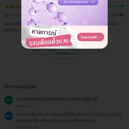
รีวิวสถานที่ให้บริการ 🏥
22 ธ.ค. 2022
ดูรีวิวต้นฉบับ
แผนกผิวหนัง Skin and laser center บริการดีมากค่ะ คุณหมอและ
พยาบาล แนะนำค่ะ
ดูรีวิวทั้งหมด
คำถามพบบ่อย
ควรหลีกเลี่ยงอะไรหลังการทำ CoolSculpting?
ถาม
08 มิ.ย. 2023
ควรหลีกเลี่ยงการทำทรีตเมนต์อื่นในบริเวณที่ทำการรักษา รวมถึง
ตอบ
การประคบร้อนหรือนวดในช่วงแรกหลังการรักษา
ตอบโดยทีมงาน HD