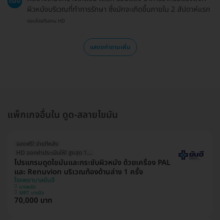
ตอบ
ผิวหนังบริเวณที่ทำการรักษา ซึ่งมักจะเกิดขึ้นภายใน 2 สัปดาห์แรก
ตอบโดยทีมงาน HD
แสดงคำถามเพิ่ม
แพ็กเกจอื่นใน ดูด-สลายไขมัน
จองฟรี! จ่ายทีหลัง
HD ออกค่าประเมินให้! สูงสุด 1500 บ.
โปรแกรมดูดไขมันและกระชับผิวหนัง ด้วยเครื่อง PAL
และ Renuvion บริเวณท้องด้านล่าง 1 ครั้ง
โรงพยาบาลยันฮี
บางพลัด
MRT บางอ้อ
70,000 บาท