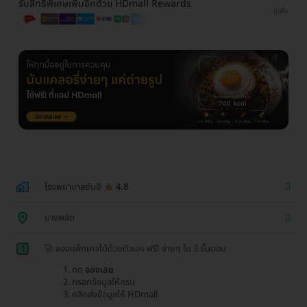
รับสิทธิพิเศษเพิ่มอีกด้วย HDmall Rewards
ดูเพิ่ม
โรงพยาบาลยันฮี
4.8
บางพลัด
1
🚀 จองแพ็กเกจได้ด้วยตัวเอง ฟรี! ง่ายๆ ใน 3 ขั้นตอน
กด
จองเลย
กรอกข้อมูลให้ครบ
คลิกส่งข้อมูลให้ HDmall