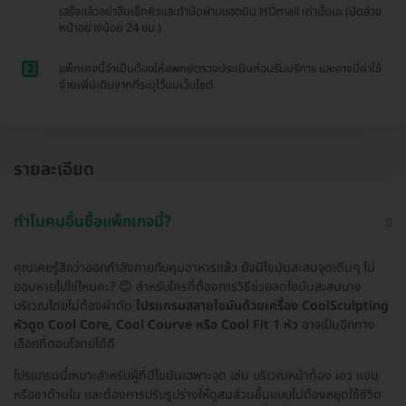
เสร็จแล้วอย่าลืมเช็กคิวและทำนัดผ่านแอดมิน HDmall เท่านั้นนะ (นัดล่วง
หน้าอย่างน้อย 24 ชม.)
2
แพ็กเกจนี้จำเป็นต้องให้แพทย์ตรวจประเมินก่อนรับบริการ และอาจมีค่าใช้
จ่ายเพิ่มเติมจากที่ระบุไว้บนเว็บไซต์
รายละเอียด
ทำไมคนอื่นซื้อแพ็กเกจนี้?
คุณเคยรู้สึกว่าออกกำลังกายกับคุมอาหารแล้ว ยังมีไขมันสะสมจุดเดิมๆ ไม่
ยอมหายไปใช่ไหมคะ? 😊 สำหรับใครที่ต้องการวิธีช่วยลดไขมันสะสมบาง
บริเวณโดยไม่ต้องผ่าตัด
โปรแกรมสลายไขมันด้วยเครื่อง CoolSculpting
หัวดูด Cool Core, Cool Courve หรือ Cool Fit 1 หัว
อาจเป็นอีกทาง
เลือกที่ตอบโจทย์ได้ดี
โปรแกรมนี้เหมาะสำหรับผู้ที่มีไขมันเฉพาะจุด เช่น บริเวณหน้าท้อง เอว แขน
หรือขาด้านใน และต้องการปรับรูปร่างให้ดูสมส่วนขึ้นแบบไม่ต้องหยุดใช้ชีวิต