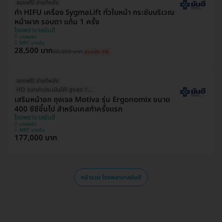
จองฟรี! จ่ายทีหลัง
ทำ HIFU เครื่อง SygmaLift ทั่วใบหน้า กระชับบริเวณ
หน้าผาก รอบตา แก้ม 1 ครั้ง
โรงพยาบาลยันฮี
บางพลัด
MRT บางอ้อ
28,500 บาท
30,000 บาท
ประหยัด 5%
จองฟรี! จ่ายทีหลัง
HD ออกค่าประเมินให้! สูงสุด 1500 บ.
เสริมหน้าอก ถุงเจล Motiva รุ่น Ergonomix ขนาด
400 ซีซีขึ้นไป สำหรับเคสทำครั้งแรก
โรงพยาบาลยันฮี
บางพลัด
MRT บางอ้อ
177,000 บาท
หน้ารวม โรงพยาบาลยันฮี