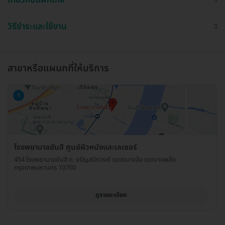
เกี่ยวกับแพ็กเกจ
วิธีชำระและใช้งาน
สาขาหรือแผนกที่ให้บริการ
1
โรงพยาบาลยันฮี ศูนย์ผิวหนังและเลเซอร์
454 โรงพยาบาลยันฮี ถ. จรัญสนิทวงศ์ แขวงบางอ้อ เขตบางพลัด
กรุงเทพมหานคร 10700
ดูรายละเอียด