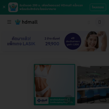
×
รับส่วนลด 200 บ. เพียงโหลดแอป HDmall ครั้งแรก
โหลดเลย
พร้อมรับสิทธิประโยชน์มากมาย