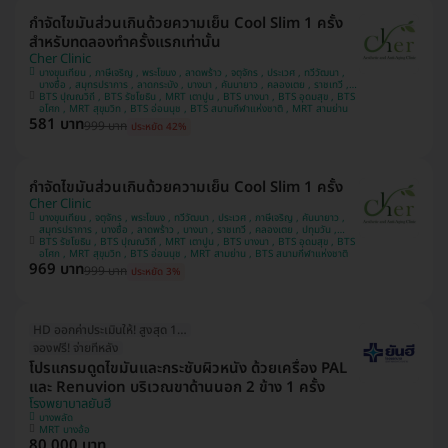
กำจัดไขมันส่วนเกินด้วยความเย็น Cool Slim 1 ครั้ง
สำหรับทดลองทำครั้งแรกเท่านั้น
Cher Clinic
บางขุนเทียน , ภาษีเจริญ , พระโขนง , ลาดพร้าว , จตุจักร , ประเวศ , ทวีวัฒนา ,
บางซื่อ , สมุทรปราการ , ลาดกระบัง , บางนา , คันนายาว , คลองเตย , ราชเทวี ,
BTS ปุณณวิถี , BTS รัชโยธิน , MRT เตาปูน , BTS บางนา , BTS อุดมสุข , BTS
ปทุมวัน , บางแค
อโศก , MRT สุขุมวิท , BTS อ่อนนุช , BTS สนามกีฬาแห่งชาติ , MRT สามย่าน
581 บาท
999 บาท
ประหยัด 42%
กำจัดไขมันส่วนเกินด้วยความเย็น Cool Slim 1 ครั้ง
Cher Clinic
บางขุนเทียน , จตุจักร , พระโขนง , ทวีวัฒนา , ประเวศ , ภาษีเจริญ , คันนายาว ,
สมุทรปราการ , บางซื่อ , ลาดพร้าว , บางนา , ราชเทวี , คลองเตย , ปทุมวัน ,
BTS รัชโยธิน , BTS ปุณณวิถี , MRT เตาปูน , BTS บางนา , BTS อุดมสุข , BTS
ลาดกระบัง , บางแค
อโศก , MRT สุขุมวิท , BTS อ่อนนุช , MRT สามย่าน , BTS สนามกีฬาแห่งชาติ
969 บาท
999 บาท
ประหยัด 3%
HD ออกค่าประเมินให้! สูงสุด 1500 บ.
จองฟรี! จ่ายทีหลัง
โปรแกรมดูดไขมันและกระชับผิวหนัง ด้วยเครื่อง PAL
และ Renuvion บริเวณขาด้านนอก 2 ข้าง 1 ครั้ง
โรงพยาบาลยันฮี
บางพลัด
MRT บางอ้อ
80,000 บาท