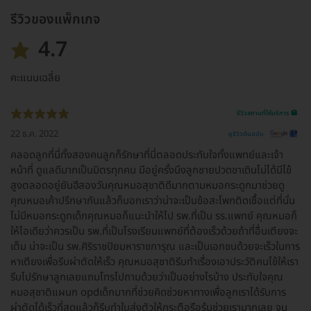
รีวิวของแพ็กเกจ
4.7
คะแนนเฉลี่ย
รีวิวสถานที่ให้บริการ 🏥
22 ธ.ค. 2022
ดูรีวิวต้นฉบับ
คลอดลูกที่นี่ทั้งสองคนลูกก็รักษาที่นี่ตลอดประทับใจทั้งแพทย์และเจ้า
หน้าที่ ดูแลดีมากเป็นมิตรทุกคน มีอยู่ครั้งนึงลูกชายปวดขาเดินไม่ได้มีไข้
สูงตลอดอยู่ยันฮีสองวันคุณหมอสุชาติดีมากตามหมอกระดูกมาช่วยดู
คุณหมอเค้าปรึกษากันแล้วก็บอกเราว่าน่าจะเป็นข้อสะโพกติดเชื้อแต่ที่นั่น
ไม่มีหมอกระดูกเด็กคุณหมอก็แนะนำให้ไป รพ.ที่เป็น รร.แพทย์ คุณหมอก็
ให้ไอเดียว่าควรเป็น รพ.ที่เป็นโรงเรียนแพทย์ที่ต้องเร็วด้วยถ้าที่อื่นเตียงจะ
เต็ม น่าจะเป็น รพ.ศิริราชปิยมหาราชการุณ และเป็นเอกชนด้วยจะเร็วในการ
หาเตียงเพื่อรีบผ่าตัดให้เร็ว คุณหมอสุชาติรีบทำเรื่องเอาประวัติคนไข้ให้เรา
รีบไปรักษาลูกเลยแถมโทรไปถามด้วยว่าเป็นอย่างไรบ้าง ประทับใจคุณ
หมอสุชาติแผนก opdเด็กมากที่ช่วยคิดช่วยหาทางเพื่อลูกเราได้รับการ
ผ่าตัดได้เร็วที่สุดแล้วก็รีบทำใบส่งตัวให้กระตือรือร้นช่วยเรามากเลย จน