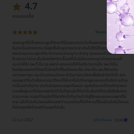
4.7
คะแนนเฉลี่ย
รีวิวสถานที่ให้บริการ 🏥
คลอดลูกที่นี่ทั้งสองคนลูกก็รักษาที่นี่ตลอดประทับใจทั้งแพทย์และเจ้าหน้าที่ ดูแล
ดีมากเป็นมิตรทุกคน มีอยู่ครั้งนึงลูกชายปวดขาเดินไม่ได้มีไข้สูงตลอดอยู่ยันฮี
สองวันคุณหมอสุชาติดีมากตามหมอกระดูกมาช่วยดู คุณหมอเค้าปรึกษากันแล้ว
ก็บอกเราว่าน่าจะเป็นข้อสะโพกติดเชื้อแต่ที่นั่นไม่มีหมอกระดูกเด็กคุณหมอก็
แนะนำให้ไป รพ.ที่เป็น รร.แพทย์ คุณหมอก็ให้ไอเดียว่าควรเป็น รพ.ที่เป็น
โรงเรียนแพทย์ที่ต้องเร็วด้วยถ้าที่อื่นเตียงจะเต็ม น่าจะเป็น รพ.ศิริราชปิย
มหาราชการุณ และเป็นเอกชนด้วยจะเร็วในการหาเตียงเพื่อรีบผ่าตัดให้เร็ว คุณ
หมอสุชาติรีบทำเรื่องเอาประวัติคนไข้ให้เรารีบไปรักษาลูกเลยแถมโทรไปถามด้วย
ว่าเป็นอย่างไรบ้าง ประทับใจคุณหมอสุชาติแผนก opdเด็กมากที่ช่วยคิดช่วยหา
ทางเพื่อลูกเราได้รับการผ่าตัดได้เร็วที่สุดแล้วก็รีบทำใบส่งตัวให้กระตือรือร้นช่วย
เรามากเลย จนสุดท้ายแล้วก็ได้ผ่าตัดเร็วทันท่วงที ยังรู้สึกขอบคุณหมอสุชาติไม่
หาย แล้วก็ประทับใจหมออีกหลายท่านบางท่านก็ไปทำงานที่อื่นแล้วประทับใจหมอ
ที่ผ่าคลอดให้ด้วยแต่ท่านออกไปแล้ว
22 ธ.ค. 2022
ดูรีวิวต้นฉบับ