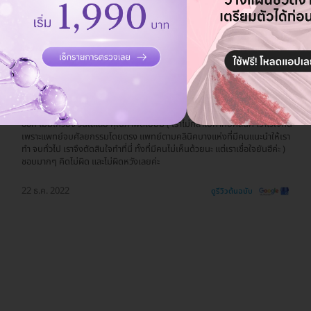
รีวิวสถานที่ให้บริการ 🏥
คิดไม่ผิดเลย ที่ศัลยกรรมที่นี่ เรามีโรคประจำตัว ตัดสินใจทำตาสองชั้นกับคุณ
หมอสานิจ รอนานหน่อยตอนรอผ่าตัด แต่ดูแลดีจริง ดีเยี่ยม 100% ตั้งแต่เข้าจน
ออก ไม่มีเหวี่ยง วีนใส่เลย คุณภาพดีเยี่ยม ( เราไม่กล้าไปทำกับคลินิค เราไว้ใจที่นี่
เพราะแพทย์จบศัลยกรรมโดยตรง แพทย์ตามคลินิคบางแห่งที่มีคนแนะนำให้เรา
ทำ จบทั่วไป เราจึงตัดสินใจทำที่นี่ ทั้งที่มีคนไม่เห็นด้วยนะ แต่เราเชื่อใจยันฮีค่ะ )
ชอบมากๆ คิดไม่ผิด และไม่ผิดหวังเลยค่ะ
22 ธ.ค. 2022
ดูรีวิวต้นฉบับ