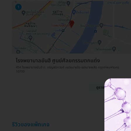
1
โรงพยาบาลยันฮี ศูนย์ศัลยกรรมตกแต่ง
454 โรงพยาบาลยันฮี ถ. จรัญสนิทวงศ์ แขวงบางอ้อ เขตบางพลัด กรุงเทพมหานคร
10700
ดูรายละเอียด
รีวิวของแพ็กเกจ