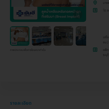
บาง
1
🚀 จ
เสร็
ชม.)
2
แพ็ก
ภาพประกอบเพื่อการโฆษณาเท่านั้น
ระบุไ
รายละเอียด