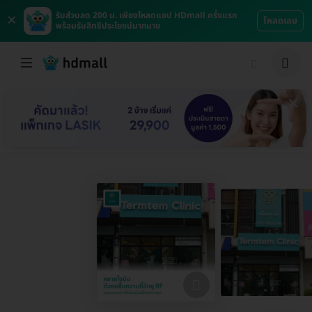
×
รับส่วนลด 200 บ. เพียงโหลดแอป HDmall ครั้งแรก
โหลดเลย
พร้อมรับสิทธิประโยชน์มากมาย