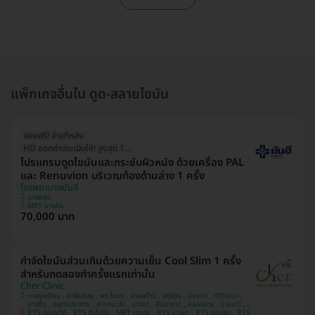
แพ็กเกจอื่นใน ดูด-สลายไขมัน
จองฟรี! จ่ายทีหลัง
HD ออกค่าประเมินให้! สูงสุด 1500 บ.
โปรแกรมดูดไขมันและกระชับผิวหนัง ด้วยเครื่อง PAL
และ Renuvion บริเวณท้องด้านล่าง 1 ครั้ง
โรงพยาบาลยันฮี
บางพลัด
MRT บางอ้อ
70,000 บาท
กำจัดไขมันส่วนเกินด้วยความเย็น Cool Slim 1 ครั้ง
สำหรับทดลองทำครั้งแรกเท่านั้น
Cher Clinic
บางขุนเทียน , ภาษีเจริญ , พระโขนง , ลาดพร้าว , จตุจักร , ประเวศ , ทวีวัฒนา ,
บางซื่อ , สมุทรปราการ , ลาดกระบัง , บางนา , คันนายาว , คลองเตย , ราชเทวี ,
BTS ปุณณวิถี , BTS รัชโยธิน , MRT เตาปูน , BTS บางนา , BTS อุดมสุข , BTS
ปทุมวัน , บางแค