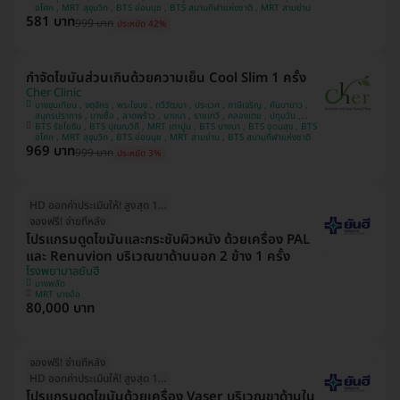
อโศก , MRT สุขุมวิท , BTS อ่อนนุช , BTS สนามกีฬาแห่งชาติ , MRT สามย่าน
581 บาท
999 บาท
ประหยัด 42%
กำจัดไขมันส่วนเกินด้วยความเย็น Cool Slim 1 ครั้ง
Cher Clinic
บางขุนเทียน , จตุจักร , พระโขนง , ทวีวัฒนา , ประเวศ , ภาษีเจริญ , คันนายาว ,
สมุทรปราการ , บางซื่อ , ลาดพร้าว , บางนา , ราชเทวี , คลองเตย , ปทุมวัน ,
BTS รัชโยธิน , BTS ปุณณวิถี , MRT เตาปูน , BTS บางนา , BTS อุดมสุข , BTS
ลาดกระบัง , บางแค
อโศก , MRT สุขุมวิท , BTS อ่อนนุช , MRT สามย่าน , BTS สนามกีฬาแห่งชาติ
969 บาท
999 บาท
ประหยัด 3%
HD ออกค่าประเมินให้! สูงสุด 1500 บ.
จองฟรี! จ่ายทีหลัง
โปรแกรมดูดไขมันและกระชับผิวหนัง ด้วยเครื่อง PAL
และ Renuvion บริเวณขาด้านนอก 2 ข้าง 1 ครั้ง
โรงพยาบาลยันฮี
บางพลัด
MRT บางอ้อ
80,000 บาท
จองฟรี! จ่ายทีหลัง
HD ออกค่าประเมินให้! สูงสุด 1500 บ.
โปรแกรมดูดไขมันด้วยเครื่อง Vaser บริเวณขาด้านใน