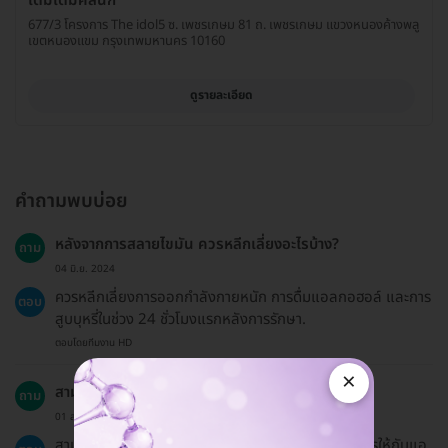
เติมเต็มคลินิก
677/3 โครงการ The idol5 ซ. เพชรเกษม 81 ถ. เพชรเกษม แขวงหนองค้างพลู
เขตหนองแขม กรุงเทพมหานคร 10160
ดูรายละเอียด
คำถามพบบ่อย
หลังจากการสลายไขมัน ควรหลีกเลี่ยงอะไรบ้าง?
ถาม
04 มิ.ย. 2024
ควรหลีกเลี่ยงการออกกำลังกายหนัก การดื่มแอลกอฮอล์ และการ
ตอบ
สูบบุหรี่ในช่วง 24 ชั่วโมงแรกหลังการรักษา.
ตอบโดยทีมงาน HD
×
สามารถจองบริการให้ผู้อื่นได้หรือไม่?
ถาม
01 ส.ค. 2024
สามารถจองบริการให้คนอื่นได้โดยแจ้งชื่อผู้ที่จะรับบริการให้กับแอ