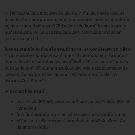
✨ รู้สึกกังวลกับไขมันสะสมเฉพาะจุด เช่น ต้นขา ต้นแขน ปีกหลัง หรือหน้า
ท้องใช่ไหม? หลายคนพยายามออกกำลังกายและอาหาร แต่ยังมีจุดที่ลดได้ยาก
อยู่เสมอ หากคุณกำลังมองหาวิธีที่ช่วยจัดการกับปัญหานี้ โปรแกรมสลายไข
มันด้วยคลื่นวิทยุ RF และนวดสลายไขมันเฉพาะจุดอาจเป็นอีกทางเลือกที่
เหมาะสำหรับคุณ 🧘‍♀️
โปรแกรมสลายไขมัน ด้วยคลื่นความถี่วิทยุ RF และนวดมือเฉพาะจุด (เลือก
1 จุด)
เหมาะสำหรับผู้ที่ต้องการลดไขมันบางส่วนที่ลดยาก เช่น บริเวณต้นขา
ต้นแขน ปีกหลัง หรือหน้าท้อง โปรแกรมนี้ใช้คลื่น RF ช่วยส่งความร้อนไปยัง
ชั้นผิวและไขมัน ทำให้ไขมันเกิดการเปลี่ยนแปลง พร้อมเสริมด้วยการนวดมือ
เฉพาะจุด ช่วยกระตุ้นการไหลเวียนและทำให้รู้สึกผ่อนคลาย โดยใช้เวลา
ประมาณ 40 นาทีต่อครั้ง
🌿
ข้อดีของโปรแกรมนี้
เหมาะสำหรับผู้ที่มีไขมันเฉพาะจุดและต้องการดูแลรูปร่างโดยไม่ต้องใช้
วิธีที่ซับซ้อน
ไม่จำเป็นต้องพักฟื้น สามารถกลับไปทำกิจกรรมประจำวันได้ตามปกติ
ได้รับคำแนะนำเรื่องการดูแลร่างกายทั้งก่อนและหลังรับบริการ เพื่อ
ประสิทธิภาพที่ดีขึ้น