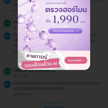
ตอบ
ดมิน.
ตอบโดยทีมงาน HD
การฟื้นตัวหลังการรักษาใช้เวลานานไหม?
ถาม
02 ต.ค. 2024
โดยทั่วไป ผู้รับบริการสามารถกลับไปทำกิจกรรมปกติได้ทันที
ตอบ
หลังการรักษา แต่ควรดื่มน้ำอย่างน้อย 4 ลิตรใน 24 ชั่วโมง
แรก.
ตอบโดยทีมงาน HD
ใบยืนยันการชำระเงินคืออะไร?
ถาม
19 ธ.ค. 2024
ใบยืนยันการชำระเงินเป็นเอกสารยืนยันว่าบริษัทได้รับเงินถูกต้อง
ตอบ
แล้ว แต่ไม่มีรายละเอียดเกี่ยวกับภาษี.
ตอบโดยทีมงาน HD
แสดงคำถามเพิ่ม