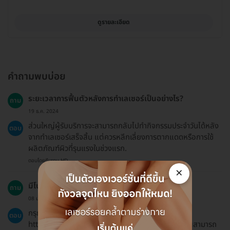
ดูรายละเอียด
คำถามพบบ่อย
ระยะเวลาการฟื้นตัวหลังการทำเลเซอร์เป็นอย่างไร?
ถาม
19 ธ.ค. 2024
ส่วนใหญ่ผู้รับบริการจะสามารถกลับไปทำกิจกรรมประจำวันได้หลัง
ตอบ
จากทำเลเซอร์เสร็จสิ้น แต่ควรหลีกเลี่ยงการตากแดดหรือการใช้
ผลิตภัณฑ์ผิวที่รุนแรงในช่วงแรก.
ตอบโดยทีมงาน HD
×
มีโปรโมชั่นหรือรหัสส่วนลดหรือไม่?
ถาม
08 ม.ค. 2023
กรุณาตรวจสอบหน้าโปรโมชั่นพิเศษที่
ตอบ
https://hdmall.co.th/c/reward เพื่อดูว่ามีอะไรที่คุณสามารถ