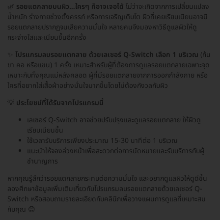
🌿
รอยแตกลายบนผิว…ใครๆ ก็อาจเจอได้
ไม่ว่าจะเกิดจากการเปลี่ยนแปลง
น้ำหนัก ร่างกายช่วงตั้งครรภ์ หรือการเจริญเติบโต ผิวที่เคยเรียบเนียนอาจมี
รอยแตกลายปรากฏจนเสียความมั่นใจ หลายคนจึงมองหาวิธีดูแลผิวให้ดู
กระจ่างใสและเนียนขึ้นอีกครั้ง
✨
โปรแกรมลบรอยแตกลาย ด้วยเลเซอร์ Q-Switch เลือก 1 บริเวณ
(ก้น
ขา คอ หรือแขน) 1 ครั้ง เหมาะสำหรับผู้ที่ต้องการดูแลรอยแตกลายเฉพาะจุด
เหมาะกับทั้งคุณแม่หลังคลอด ผู้ที่มีรอยแตกลายจากการออกกำลังกาย หรือ
ใครที่อยากใส่เสื้อผ้าอย่างมั่นใจมากขึ้นโดยไม่ต้องกังวลกับผิว
💡
ประโยชน์ที่ได้รับจากโปรแกรมนี้
เลเซอร์ Q-Switch อาจช่วยปรับปรุงและดูแลรอยแตกลาย ให้ผิวดู
เรียบเนียนขึ้น
ใช้เวลารับบริการเพียงประมาณ 15-30 นาทีต่อ 1 บริเวณ
แนะนำให้จองล่วงหน้าเพื่อสะดวกต่อการนัดหมายและรับบริการกับผู้
ชำนาญการ
หากคุณรู้สึกว่ารอยแตกลายกระทบต่อความมั่นใจ และอยากดูแลผิวให้ดูดีขึ้น
ลองศึกษาข้อมูลเพิ่มเติมเกี่ยวกับโปรแกรมลบรอยแตกลายด้วยเลเซอร์ Q-
Switch หรือสอบถามรายละเอียดกับคลินิกเพื่อวางแผนการดูแลที่เหมาะสม
กับคุณ 😊