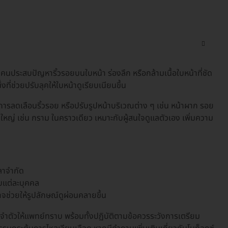
นประสบปัญหาริ้วรอยบนใบหน้า ร่องลึก หรือกล้ามเนื้อใบหน้าที่ชัด
งที่ช่วยปรับลุคให้ใบหน้าดูเรียบเนียนขึ้น
ารลดเลือนริ้วรอย หรือปรับรูปหน้าบริเวณต่าง ๆ เช่น หน้าผาก รอย
ดใหญ่ เช่น กราม ในคราวเดียว เหมาะกับผู้สนใจดูแลตัวเอง เพิ่มความ
ลาจำกัด
บแต่ละบุคคล
จช่วยให้รูปลักษณ์ดูผ่อนคลายขึ้น
จำตัวให้แพทย์ทราบ พร้อมทั้งปฏิบัติตามข้อควรระวังการเตรียม