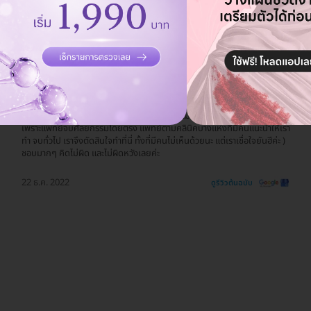
รีวิวสถานที่ให้บริการ 🏥
คิดไม่ผิดเลย ที่ศัลยกรรมที่นี่ เรามีโรคประจำตัว ตัดสินใจทำตาสองชั้นกับคุณ
หมอสานิจ รอนานหน่อยตอนรอผ่าตัด แต่ดูแลดีจริง ดีเยี่ยม 100% ตั้งแต่เข้าจน
ออก ไม่มีเหวี่ยง วีนใส่เลย คุณภาพดีเยี่ยม ( เราไม่กล้าไปทำกับคลินิค เราไว้ใจที่นี่
เพราะแพทย์จบศัลยกรรมโดยตรง แพทย์ตามคลินิคบางแห่งที่มีคนแนะนำให้เรา
ทำ จบทั่วไป เราจึงตัดสินใจทำที่นี่ ทั้งที่มีคนไม่เห็นด้วยนะ แต่เราเชื่อใจยันฮีค่ะ )
ชอบมากๆ คิดไม่ผิด และไม่ผิดหวังเลยค่ะ
22 ธ.ค. 2022
ดูรีวิวต้นฉบับ