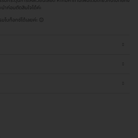
รมกระตุ้นการไหลเวียนเลือด หากมีคำถามเพิ่มเติมเกี่ยวกับโบท็อกซ์
นำก่อนตัดสินใจได้ค่ะ
รมโบท็อกซ์ได้เลยค่ะ 😊