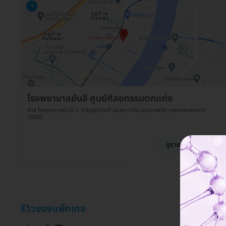
1
โรงพยาบาลยันฮี ศูนย์ศัลยกรรมตกแต่ง
454 โรงพยาบาลยันฮี ถ. จรัญสนิทวงศ์ แขวงบางอ้อ เขตบางพลัด กรุงเทพมหานคร
10700
ดูรายละเอียด
รีวิวของแพ็กเกจ