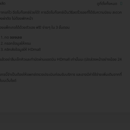
พลัด
ดูที่ตั้งทั้งหมด
ยากแก่ไว ฉีดโบท็อกซ์ช่วยได้! การฉีดโบท็อกซ์เป็นวิธีลดริ้วรอยที่ได้รับความนิยม สะดวก
องผ่าตัด ไม่ต้องพักหน้า
องแพ็กเกจได้ด้วยตัวเอง ฟรี! ง่ายๆ ใน 3 ขั้นตอน
กด
จองเลย
กรอกข้อมูลให้ครบ
คลิกส่งข้อมูลให้ HDmall
จแล้วอย่าลืมเช็กคิวและทำนัดผ่านแอดมิน HDmall เท่านั้นนะ (นัดล่วงหน้าอย่างน้อย 24
เกจนี้จำเป็นต้องให้แพทย์ตรวจประเมินก่อนรับบริการ และอาจมีค่าใช้จ่ายเพิ่มเติมจากที่
ว้บนเว็บไซต์