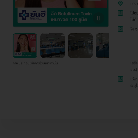
บาง
1
ไม่อ
ไม่ต้
2
🚀 จ
เสร็
ภาพประกอบเพื่อการโฆษณาเท่านั้น
ชม.)
3
แพ็ก
ระบุไ