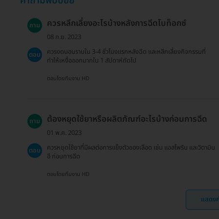
คำถามพบบ่อย
ควรหลีกเลี่ยงอะไรบ้างหลังการฉีดโบท็อกซ์
ถาม
08 ก.ย. 2023
ควรงดนอนราบใน 3-4 ชั่วโมงแรกหลังฉีด และหลีกเลี่ยงกิจกรรมที่
ตอบ
ทำให้เหงื่อออกมากใน 1 สัปดาห์ถัดไป
ตอบโดยทีมงาน HD
ต้องหยุดใช้ยาหรือผลิตภัณฑ์อะไรบ้างก่อนการฉีด
ถาม
01 พ.ค. 2023
ควรหยุดใช้ยาที่มีผลต่อการแข็งตัวของเลือด เช่น แอสไพริน และวิตามิน
ตอบ
อี ก่อนการฉีด
ตอบโดยทีมงาน HD
แสดงค