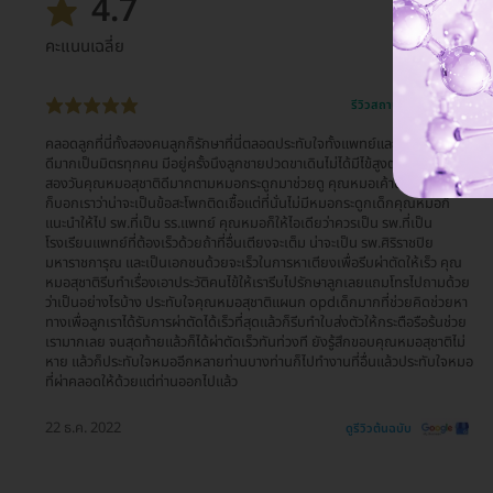
4.7
คะแนนเฉลี่ย
รีวิวสถานที่ให้บริการ 🏥
คลอดลูกที่นี่ทั้งสองคนลูกก็รักษาที่นี่ตลอดประทับใจทั้งแพทย์และเจ้าหน้าที่ ดูแล
ดีมากเป็นมิตรทุกคน มีอยู่ครั้งนึงลูกชายปวดขาเดินไม่ได้มีไข้สูงตลอดอยู่ยันฮี
สองวันคุณหมอสุชาติดีมากตามหมอกระดูกมาช่วยดู คุณหมอเค้าปรึกษากันแล้ว
ก็บอกเราว่าน่าจะเป็นข้อสะโพกติดเชื้อแต่ที่นั่นไม่มีหมอกระดูกเด็กคุณหมอก็
แนะนำให้ไป รพ.ที่เป็น รร.แพทย์ คุณหมอก็ให้ไอเดียว่าควรเป็น รพ.ที่เป็น
โรงเรียนแพทย์ที่ต้องเร็วด้วยถ้าที่อื่นเตียงจะเต็ม น่าจะเป็น รพ.ศิริราชปิย
มหาราชการุณ และเป็นเอกชนด้วยจะเร็วในการหาเตียงเพื่อรีบผ่าตัดให้เร็ว คุณ
หมอสุชาติรีบทำเรื่องเอาประวัติคนไข้ให้เรารีบไปรักษาลูกเลยแถมโทรไปถามด้วย
ว่าเป็นอย่างไรบ้าง ประทับใจคุณหมอสุชาติแผนก opdเด็กมากที่ช่วยคิดช่วยหา
ทางเพื่อลูกเราได้รับการผ่าตัดได้เร็วที่สุดแล้วก็รีบทำใบส่งตัวให้กระตือรือร้นช่วย
เรามากเลย จนสุดท้ายแล้วก็ได้ผ่าตัดเร็วทันท่วงที ยังรู้สึกขอบคุณหมอสุชาติไม่
หาย แล้วก็ประทับใจหมออีกหลายท่านบางท่านก็ไปทำงานที่อื่นแล้วประทับใจหมอ
ที่ผ่าคลอดให้ด้วยแต่ท่านออกไปแล้ว
22 ธ.ค. 2022
ดูรีวิวต้นฉบับ