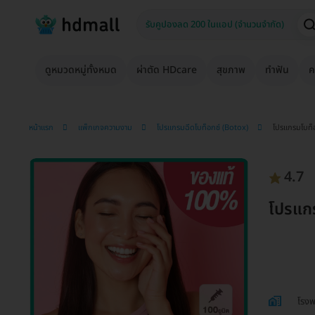
ดูหมวดหมู่ทั้งหมด
ผ่าตัด HDcare
สุขภาพ
ทำฟัน
ค
หน้าแรก
แพ็กเกจความงาม
โปรแกรมฉีดโบท็อกซ์ (Botox)
โปรแกรมโบท็อ
4.7
โปรแกร
โรงพ