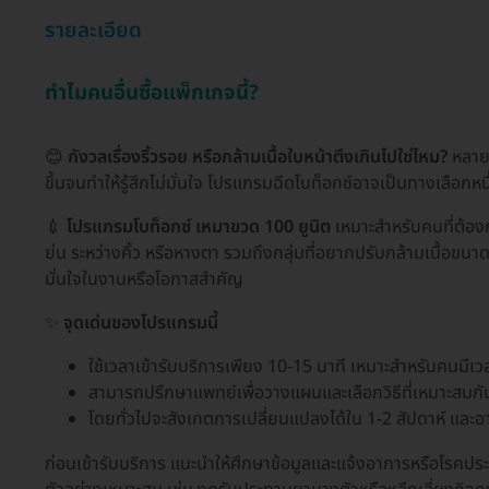
รายละเอียด
ทำไมคนอื่นซื้อแพ็กเกจนี้?
😊
กังวลเรื่องริ้วรอย หรือกล้ามเนื้อใบหน้าตึงเกินไปใช่ไหม?
หลายค
ขึ้นจนทำให้รู้สึกไม่มั่นใจ โปรแกรมฉีดโบท็อกซ์อาจเป็นทางเลือกหนึ่
💉
โปรแกรมโบท็อกซ์ เหมาขวด 100 ยูนิต
เหมาะสำหรับคนที่ต้องก
ย่น ระหว่างคิ้ว หรือหางตา รวมถึงกลุ่มที่อยากปรับกล้ามเนื้อขนา
มั่นใจในงานหรือโอกาสสำคัญ
✨
จุดเด่นของโปรแกรมนี้
ใช้เวลาเข้ารับบริการเพียง 10-15 นาที เหมาะสำหรับคนมีเว
สามารถปรึกษาแพทย์เพื่อวางแผนและเลือกวิธีที่เหมาะสมกั
โดยทั่วไปจะสังเกตการเปลี่ยนแปลงได้ใน 1-2 สัปดาห์ และอา
ก่อนเข้ารับบริการ แนะนำให้ศึกษาข้อมูลและแจ้งอาการหรือโรคประ