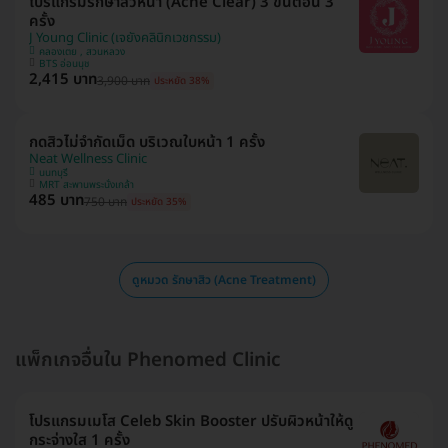
โปรแกรมรักษาสิวหน้า (Acne Clear) 3 ขั้นตอน 3
ครั้ง
J Young Clinic (เจยังคลินิกเวชกรรม)
คลองเตย , สวนหลวง
BTS อ่อนนุช
2,415 บาท
3,900 บาท
ประหยัด 38%
กดสิวไม่จำกัดเม็ด บริเวณใบหน้า 1 ครั้ง
Neat Wellness Clinic
นนทบุรี
MRT สะพานพระนั่งเกล้า
485 บาท
750 บาท
ประหยัด 35%
ดูหมวด รักษาสิว (Acne Treatment)
แพ็กเกจอื่นใน Phenomed Clinic
โปรแกรมเมโส Celeb Skin Booster ปรับผิวหน้าให้ดู
กระจ่างใส 1 ครั้ง