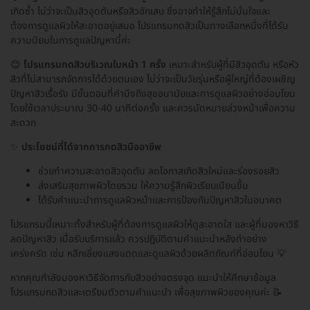
เกิดซ้ำ ไม่ว่าจะเป็นสิวอุดตันหรือสิวอักเสบ ซึ่งอาจทำให้รู้สึกไม่มั่นใจและ
ต้องการดูแลผิวให้สะอาดอยู่เสมอ โปรแกรมกดสิวเป็นทางเลือกหนึ่งที่ได้รับ
ความนิยมในการดูแลปัญหานี้ค่ะ
😊
โปรแกรมกดสิวบริเวณใบหน้า 1 ครั้ง
เหมาะสำหรับผู้ที่มีสิวอุดตัน หรือหัว
สิวที่ไม่สามารถจัดการได้ด้วยตนเอง ไม่ว่าจะเป็นวัยรุ่นหรือผู้ใหญ่ที่ต้องเผชิญ
ปัญหาสิวเรื้อรัง มีขั้นตอนที่คำนึงถึงสุขอนามัยและการดูแลผิวอย่างอ่อนโยน
โดยใช้เวลาประมาณ 30-40 นาทีต่อครั้ง และควรนัดหมายล่วงหน้าเพื่อความ
สะดวก
✨
ประโยชน์ที่ได้จากการกดสิวมืออาชีพ
ช่วยทำความสะอาดสิวอุดตัน ลดโอกาสเกิดสิวใหม่และร่องรอยสิว
ส่งเสริมสุขภาพผิวโดยรวม ให้ความรู้สึกผิวเรียบเนียนขึ้น
ได้รับคำแนะนำการดูแลผิวหน้าและการป้องกันปัญหาสิวในอนาคต
โปรแกรมนี้เหมาะทั้งสำหรับผู้ที่ต้องการดูแลผิวให้ดูสะอาดใส และผู้ที่มองหาวิธี
ลดปัญหาสิว เมื่อรับบริการแล้ว ควรปฏิบัติตามคำแนะนำหลังทำอย่าง
เคร่งครัด เช่น หลีกเลี่ยงแสงแดดและดูแลผิวด้วยผลิตภัณฑ์ที่อ่อนโยน 💡
หากคุณกำลังมองหาวิธีจัดการกับสิวอย่างตรงจุด แนะนำให้ศึกษาข้อมูล
โปรแกรมกดสิวและเตรียมตัวตามคำแนะนำ เพื่อสุขภาพผิวของคุณค่ะ 📝