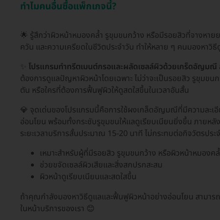
ทำไมคนอื่นซื้อแพ็กเกจนี้?
🌟 รู้สึกว่าผิวหน้าหมองคล้ำ รูขุมขนกว้าง หรือมีรอยสิวที่จางหาย
ควัน และความเครียดในชีวิตประจำวัน ทำให้หลาย ๆ คนมองหาวิธีดูแ
✨
โปรแกรมทำทรีตเมนต์กรอและผลัดเซลล์ผิวด้วยเกร็ดอัญมณี ลด
ต้องการดูแลปัญหาผิวหน้าโดยเฉพาะ ไม่ว่าจะเป็นรอยสิว รูขุมขนกว้า
ตัน หรือใครที่ต้องการฟื้นฟูผิวให้ดูสดใสขึ้นในเวลาอันสั้น
💎 จุดเด่นของโปรแกรมนี้คือการใช้ผงเกล็ดอัญมณีที่มีความละเอียดส
อ่อนโยน พร้อมทั้งกระชับรูขุมขนให้แลดูเรียบเนียนยิ่งขึ้น ภายหลังท
ระยะเวลาบริการสั้นประมาณ 15-20 นาที ไม่กระทบต่อกิจวัตรประ
เหมาะสำหรับผู้ที่มีรอยสิว รูขุมขนกว้าง หรือผิวหน้าหมองคล
ช่วยขจัดเซลล์ผิวเสียและสิ่งสกปรกสะสม
ผิวหน้าดูเรียบเนียนและสดใสขึ้น
ถ้าคุณกำลังมองหาวิธีดูแลและฟื้นฟูผิวหน้าอย่างอ่อนโยน สามาร
ในหน้าบริการของเรา 😊