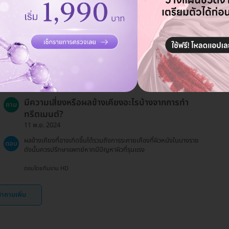
ควรหลีกเลี่ยงการใช้ผลิตภัณฑ์ที่มีส่วนผสมของกรดหรือสารที่ทำให้
ตอบ
เกิดการระคายเคืองผิวในวันก่อนทำทรีตเมนต์
ตอบโดยทีมงาน HD
มีความเสี่ยงหรือผลข้างเคียงอะไรบ้างจากการทำ
ถาม
ทรีตเมนต์?
11 พ.ย. 2024
ผลข้างเคียงที่อาจเกิดขึ้นได้รวมถึงการระคายเคืองที่ผิวหนังในบางราย
ตอบ
ดังนั้นควรปรึกษาแพทย์หากมีปัญหาผิวที่รุนแรง
ตอบโดยทีมงาน HD
ำถามเพิ่ม