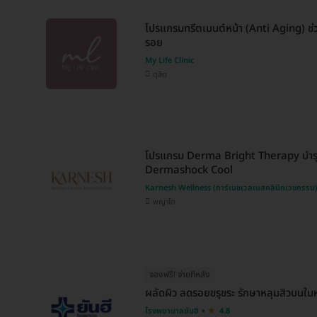
โปรแกรมทรีตเมนต์หน้า (Anti Aging) ช่วย
รอย
My Life Clinic
ดุสิต
โปรแกรม Derma Bright Therapy บำรุง
Dermashock Cool
Karnesh Wellness (การ์เนชเวลเนสคลินิกเวชกรรม
พญาไท
จองฟรี! จ่ายทีหลัง
ผลัดผิว ลดรอยขรุขระ รักษาหลุมสิวบนใบห
โรงพยาบาลยันฮี
4.8