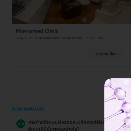
Phenomed Clinic
928/6 ถ. สามเสน แขวงนครไชยศรี เขตดุสิต กรุงเทพมหานคร 10300
ดูรายละเอียด
คำถามพบบ่อย
การทำทรีตเมนต์กรอและผลัดเซลล์ผิวด้วยเกร็ด
ถาม
อัญมณีมีขั้นตอนอย่างไร?