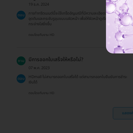
19 ธ.ค. 2024
การทำทรีตเมนต์นี้จะใช้เกร็ดอัญมณีที่มีความละเอียดสูงในการขจัดสิ่ง
ตอบ
อุดตันและกระชับรูขุมขนบนผิวหน้า เพื่อให้ผิวหน้าดูเรียบเนียนและ
กระจ่างใสยิ่งขึ้น
ตอบโดยทีมงาน HD
มีการออกใบเสร็จให้หรือไม่?
ถาม
07 พ.ค. 2023
HDmall ไม่สามารถออกใบเสร็จได้ แต่สามารถออกใบยืนยันการชำระ
ตอบ
เงินได้
ตอบโดยทีมงาน HD
แสดงค