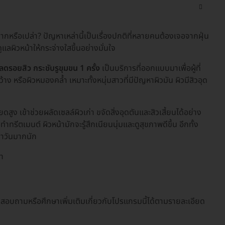
ยากหรือเปล่า? ปัญหาเหล่านี้เป็นเรื่องปกติที่หลายคนต้องเจอจากฝุ่น
ลผิวหน้าให้กระจ่างใสขึ้นอย่างมั่นใจ
รอยสิว กระชับรูขุมขน 1 ครั้ง
เป็นบริการที่ออกแบบมาเพื่อผู้ที่
ง หรือผิวหมองคล้ำ เหมาะทั้งหนุ่มสาวที่มีปัญหาผิวมัน ผิวมีสิวอุด
ูง เข้าช่วยผลัดเซลล์ผิวเก่า ขจัดสิ่งอุดตันและสิวเสี้ยนได้อย่าง
ำทรีตเมนต์ ผิวหน้ามักจะรู้สึกเนียนนุ่มและดูสุขภาพดีขึ้น อีกทั้ง
จำวันมากนัก
้ำ
ถสอบถามหรือศึกษาเพิ่มเติมเกี่ยวกับโปรแกรมนี้ได้ตามรายละเอียด