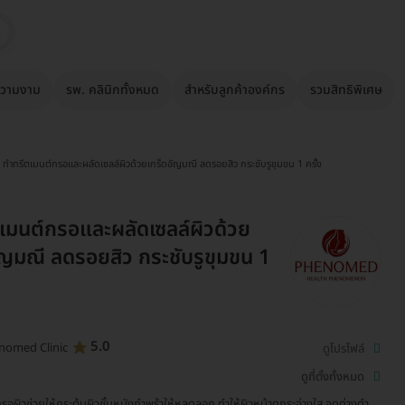
วามงาม
รพ. คลินิกทั้งหมด
สำหรับลูกค้าองค์กร
รวมสิทธิพิเศษ
ทำทรีตเมนต์กรอและผลัดเซลล์ผิวด้วยเกร็ดอัญมณี ลดรอยสิว กระชับรูขุมขน 1 ครั้ง
เมนต์กรอและผลัดเซลล์ผิวด้วย
ัญมณี ลดรอยสิว กระชับรูขุมขน 1
5.0
nomed Clinic
ดูโปรไฟล์
ดูที่ตั้งทั้งหมด
รอผิวช่วยให้กระตุ้นผิวชั้นหนังกำพร้าให้หลุดลอก ทำให้ผิวหน้าดูกระจ่างใส จุดด่างดำ