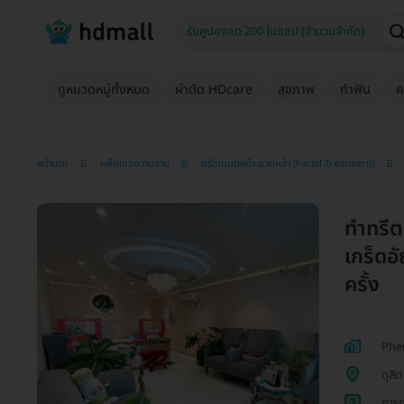
ดูหมวดหมู่ทั้งหมด
ผ่าตัด HDcare
สุขภาพ
ทำฟัน
ค
หน้าแรก
แพ็กเกจความงาม
ทรีตเมนต์หน้า นวดหน้า (Facial Treatment)
ทำทรีต
เกร็ดอ
ครั้ง
Phe
ดุสิต
1
การก