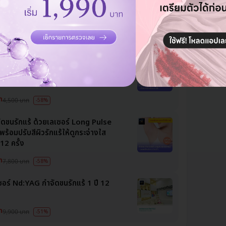
KK Aesthetic & Wellness
วัฒนา
ัดขนรักแร้ ด้วยเลเซอร์ Long Pulse
ร้อมทำทรีตเมนต์ปรับสีผิวรักแร้ให้
ใส 12 ครั้ง
ท
4,500 บาท
-58%
ัดขนรักแร้ ด้วยเลเซอร์ Long Pulse
ร้อมปรับสีผิวรักแร้ให้ดูกระจ่างใส
12 ครั้ง
ท
7,800 บาท
-58%
ซอร์ Nd:YAG กำจัดขนรักแร้ 1 ปี 12
ท
9,900 บาท
-51%