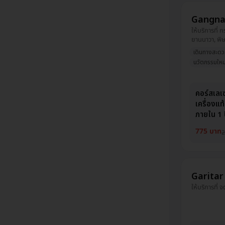
Gangna
ให้บริการที่ 
ยานนาวา, พิษณ
สมุทรปราการ, 
เดินทางสะด
บางกอกน้อย, 
นวัตกรรมใหม
บางพลัด, นค
ประเวศ, นครสว
พระนครศรีอย
คอร์สเลเ
นครศรีธรรมรา
เครื่องแ
ภายใน 1 ปี
775 บาท
2
Garitar 
ให้บริการที่ จ