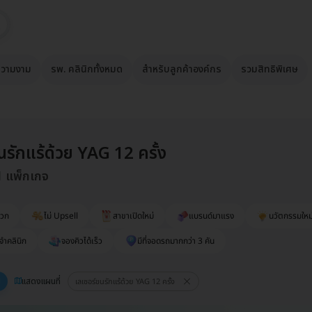
วามงาม
รพ. คลินิกทั้งหมด
สำหรับลูกค้าองค์กร
รวมสิทธิพิเศษ
นรักแร้ด้วย YAG 12 ครั้ง
1 แพ็กเกจ
ดวก
ไม่ Upsell
สาขาเปิดใหม่
แบรนด์มาแรง
นวัตกรรมใหม
จำคลินิก
จองคิวได้เร็ว
มีที่จอดรถมากกว่า 3 คัน
แสดงแผนที่
เลเซอร์ขนรักแร้ด้วย YAG 12 ครั้ง