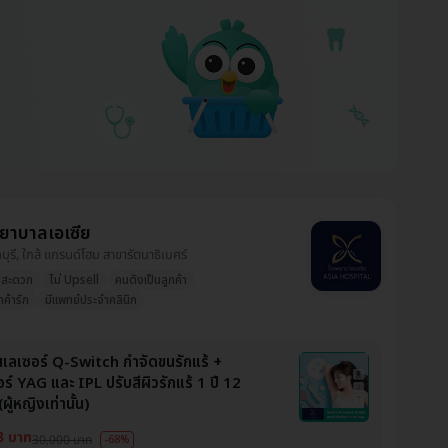
ยาบาลเอเซีย
ทบุรี, ใกล้ แกรนด์โฮม สาขารัตนาธิเบศร์
งสะดวก
ไม่ Upsell
คนดังเป็นลูกค้า
ูกค้ารัก
มีแพทย์ประจำคลินิก
สเลเซอร์ Q-Switch กำจัดขนรักแร้ +
ร์ YAG และ IPL ปรับสีผิวรักแร้ 1 ปี 12
(ผู้หญิงเท่านั้น)
3 บาท
30,000 บาท
-68%