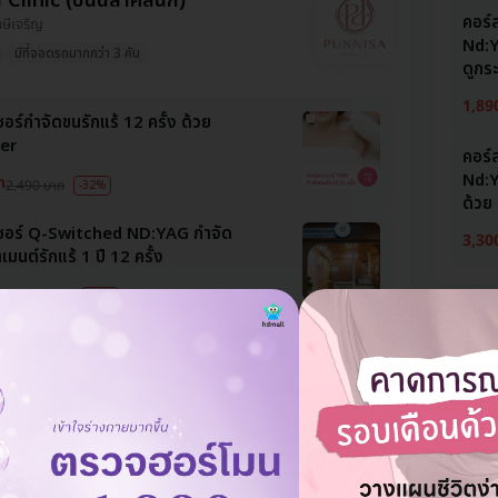
Clinic (ปันนิสาคลินิก)
คอร์
ภาษีเจริญ
Nd:Y
มีที่จอดรถมากกว่า 3 คัน
ดูกระ
1,89
อร์กำจัดขนรักแร้ 12 ครั้ง ด้วย
er
คอร์
Nd:Y
ท
2,490 บาท
-32%
ด้วย
เซอร์ Q-Switched ND:YAG กำจัด
3,30
เมนต์รักแร้ 1 ปี 12 ครั้ง
ท
24,000 บาท
-92%
อร์กำจัดขนเหมาทั่วตัว 12 ครั้ง ด้วย
er
าท
76,700 บาท
-27%