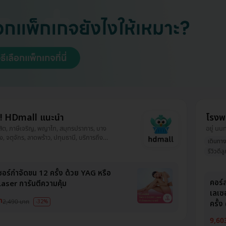
ี! HDmall แนะนำ
โรงพ
ดุสิต, ภาษีเจริญ, พญาไท, สมุทรปราการ, บาง
อยู่ นน
 จตุจักร, ลาดพร้าว, ปทุมธานี, บริการถึง
เดินทา
, ปทุมวัน, ยานนาวา, บางนา, ราชเทวี, บึงกุ่ม,
รีวิวดีล
นายาว, ตลิ่งชัน, ราษฎร์บูรณะ, หนองแขม,
ซอร์กำจัดขน 12 ครั้ง ด้วย YAG หรือ
คอร์
ser การันตีความคุ้ม
เลเซอ
ท
2,490 บาท
-32%
ครั้ง 
9,60