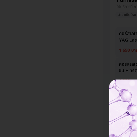
Punnisa 
ให้บริการที่ 
สาขาเปิดใหม่
คอร์สเลเซ
YAG Las
1,690 บา
คอร์สเล
ขน + ทรีต
1,833 บา
คอร์สเลเซ
YAG Las
53,490 บ