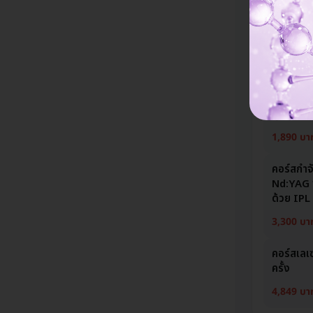
AQUA B
Clinic
ให้บริการที่ 
คอร์สกำจ
Nd:YAG พ
ดูกระจ่าง
1,890 บา
คอร์สกำจ
Nd:YAG พ
ด้วย IPL 
3,300 บา
คอร์สเลเ
ครั้ง
4,849 บา