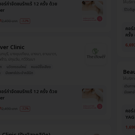
ให้บริกา
อร์กำจัดขนรักแร้ 12 ครั้ง ด้วย
er
รีวิวดีล
ท
2,490 บาท
-32%
คอร์
ครั้ง 
6,69
ver Clinic
นนทบุรี, บางขุนเทียน, บางนา, ยานนาวา,
ร้าว, ปทุมวัน, ทวีวัฒนา
วก
นวัตกรรมใหม่
หมอมีชื่อเสียง
Beau
ก
มีแพทย์ประจำคลินิก
ให้บริกา
เดินทา
อร์กำจัดขนรักแร้ 12 ครั้ง ด้วย
มีแพทย์
er
ท
2,490 บาท
-32%
คอร์ส
YAG
1,69