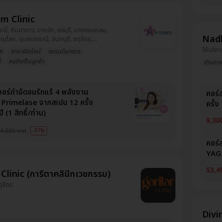
m Clinic
กระบี่, คันนายาว, บางรัก, ชลบุรี, บางคอแหลม,
Nadl
ุโลก, อุบลราชธานี, จันทบุรี, จตุจักร,
ปทุมวัน, บางขุนเทียน, นนทบุรี, ธนบุรี,
ให้บริกา
วก
สาขาเปิดใหม่
แบรนด์มาแรง
คลองเตย, เชียงใหม่, สุราษฎ์ธานี, ระยอง,
่
คนดังเป็นลูกค้า
เดินทา
รปฐม, ห้วยขวาง, บางกะปิ, คลองสาน,
รรค์, ลาดพร้าว, อุดรธานี, ภูเก็ต,
ุธยา, ขอนแก่น, นครราชสีมา, บางเขน,
ซอร์กำจัดขนรักแร้ 4 พลังงาน
ช, สงขลา, ภาษีเจริญ, ปทุมธานี
คอร์
ท้ Primelase จากสเปน 12 ครั้ง
ครั้ง
 (1 สิทธิ์/ท่าน)
9,30
4,000 บาท
-97%
คอร์ส
YAG L
53,4
Clinic (การิตาคลินิกเวชกรรม)
ตุจักร
Divi