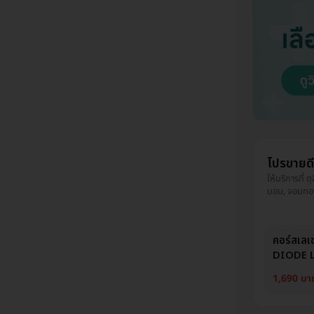
โปรขายด
ให้บริการที่ 
บอน, จอมทอง,
บ้าน, พระโขนง
คลองเตย, คัน
บางรัก
คอร์สเลเ
DIODE La
1,690 บา