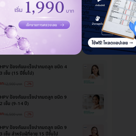
าท
29,500 บาท
ฉีดว
-46%
พันธุ์
16,9
าลเปาโล รังสิต
 ใกล้ ฟิวเจอร์ปาร์ค รังสิต
มีแพทย์ประจำคลินิก
จองคิวได้เร็ว
กกว่า 3 คัน
ออกใบรับรองแพทย์ได้
น HPV ป้องกันมะเร็งปากมดลูก ชนิด 4
3 เข็ม (15 ปีขึ้นไป)
าท
12,900 บาท
-2%
น HPV ป้องกันมะเร็งปากมดลูก ชนิด 9
 2 เข็ม (9-14 ปี)
าท
16,500 บาท
-2%
น HPV ป้องกันมะเร็งปากมดลูก ชนิด 9
3 เข็ม สำหรับผู้ที่อายุ 15 ปีขึ้นไป