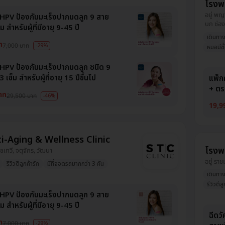
โรงพ
อยู่ พญ
น HPV ป้องกันมะเร็งปากมดลูก 9 สาย
บก ช่อง
ข็ม สำหรับผู้ที่มีอายุ 9-45 ปี
เดินทา
ท
7,000 บาท
-29%
หมอมีชื
น HPV ป้องกันมะเร็งปากมดลูก ชนิด 9
3 เข็ม สำหรับผู้ที่อายุ 15 ปีขึ้นไป
แพ็กค
+ ตร
าท
29,500 บาท
-46%
19,9
i-Aging & Wellness Clinic
โรงพ
าชเทวี, จตุจักร, วัฒนา
อยู่ รา
รีวิวดีลูกค้ารัก
มีที่จอดรถมากกว่า 3 คัน
เดินทา
รีวิวดีล
น HPV ป้องกันมะเร็งปากมดลูก 9 สาย
ข็ม สำหรับผู้ที่มีอายุ 9-45 ปี
ฉีดว
ท
7,000 บาท
-29%