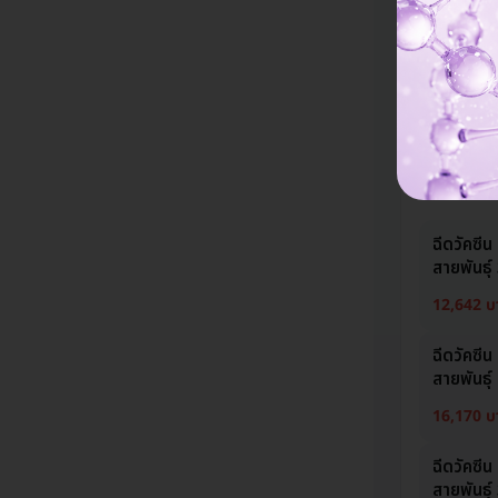
14,890 บ
โรงพยาบ
อยู่ ปทุมธานี,
ไม่ Upsell
มีที่จอดรถมา
ฉีดวัคซี
สายพันธุ์ 
12,642 บ
ฉีดวัคซี
สายพันธุ์
16,170 บ
ฉีดวัคซี
สายพันธุ์ 