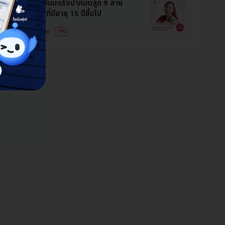
ัคซีน HPV ป้องกันมะเร็งปากมดลูก 9 สาย
 3 เข็ม สำหรับผู้ที่มีอายุ 15 ปีขึ้นไป
99 บาท
19,500 บาท
-8%