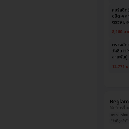
คอร์สฉีด
ชนิด 4 สาย
ตรวจ EKG
8,160 บา
ตรวจคัดก
วัคซีน H
สายพันธุ์
12,771 บ
Beglam 
ให้บริการที่ 
สาขาเปิดใหม่
รีวิวดีลูกค้ารั