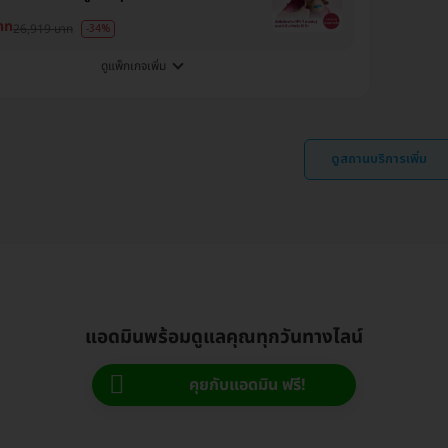
าท
26,919 บาท
-34%
ดูแพ็กเกจเพิ่ม
ดูสถานบริการเพิ่ม
แอดมินพร้อมดูแลคุณทุกวันทางไลน์
คุยกับแอดมิน ฟรี!