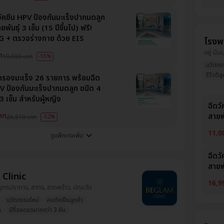
วัคซีน HPV ป้องกันมะเร็งปากมดลูก
พันธุ์ 3 เข็ม (15 ปีขึ้นไป) ฟรี!
 + ตรวจร่างกาย ด้วย EIS
โรงพ
อยู่ มีน
ท
19,000 บาท
-55%
นวัตกร
รีวิวดีล
รองมะเร็ง 26 รายการ พร้อมฉีด
PV ป้องกันมะเร็งปากมดลูก ชนิด 4
 3 เข็ม สำหรับผู้หญิง
ฉีดว
าท
สายพั
26,510 บาท
-52%
11,0
ดูแพ็กเกจเพิ่ม
ฉีดว
สายพั
Clinic
16,9
สมุทรปราการ, สาทร, ลาดพร้าว, ปทุมวัน
นวัตกรรมใหม่
คนดังเป็นลูกค้า
ก
มีที่จอดรถมากกว่า 3 คัน