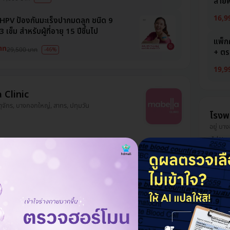
สายพั
16,9
น HPV ป้องกันมะเร็งปากมดลูก ชนิด 9
3 เข็ม สำหรับผู้ที่อายุ 15 ปีขึ้นไป
แพ็กค
าท
29,500 บาท
-46%
+ ตร
19,9
 Clinic
จตุจักร, บางกอกใหญ่, สาทร, ปทุมวัน
โรงพ
อยู่ บา
ไม่ Ups
เลือกต
น HPV ป้องกันมะเร็งปากมดลูก 9 สาย
ข็ม สำหรับผู้ที่มีอายุ 9-45 ปี
ท
7,000 บาท
ฉีดว
-29%
พันธุ
น HPV ป้องกันมะเร็งปากมดลูก ชนิด 9
5,78
3 เข็ม สำหรับผู้ที่อายุ 15 ปีขึ้นไป