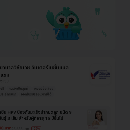
าบาลวิชัยเวช อินเตอร์เนชั่นแนล
งแขม
นองแขม
ell
คนดังเป็นลูกค้า
หมอมีชื่อเสียง
ประจำคลินิก
ออกใบรับรองแพทย์ได้
ัคซีน HPV ป้องกันมะเร็งปากมดลูก ชนิด 9
นธุ์ 3 เข็ม สำหรับผู้ที่อายุ 15 ปีขึ้นไป
90 บาท
25,635 บาท
-22%