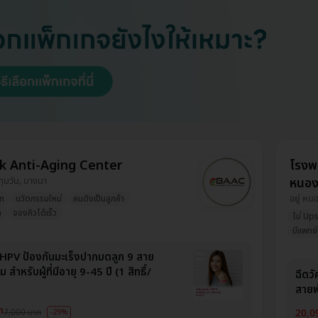
k Anti-Aging Center
โรงพย
ปทุมวัน, บางนา
หนอ
อยู่ ห
วก
นวัตกรรมใหม่
คนดังเป็นลูกค้า
ก
จองคิวได้เร็ว
ไม่ Ups
มีแพทย์
น HPV ป้องกันมะเร็งปากมดลูก 9 สาย
็ม สำหรับผู้ที่มีอายุ 9-45 ปี (1 สิทธิ์/
ฉีดว
สายพั
ท
7,000 บาท
20,0
-29%