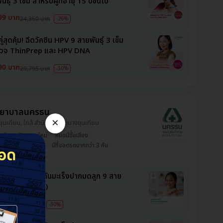
นธุ์ 3 เข็ม สำหรับผู้ที่อายุ 15 ปีขึ้นไป
99 บาท
24,350 บาท
-26%
ู่สุดคุ้ม! ฉีดวัคซีน HPV 9 สายพันธุ์ 3 เข็ม
วจ ThinPrep และ HPV DNA
90 บาท
29,795 บาท
-30%
ยาบาลนครธน
×
งขุนเทียน, ใกล้ สำนักงานเขตบางขุนเทียน
ell
นวัตกรรมใหม่
หมอมีชื่อเสียง
รวจกับหมอ ผญ ได้
มีที่จอดรถมากกว่า 3 คัน
ัคซีน HPV ป้องกันมะเร็งปากมดลูก 9 สาย
์ 1 เข็ม (9-14 ปี)
2 บาท
8,250 บาท
-30%