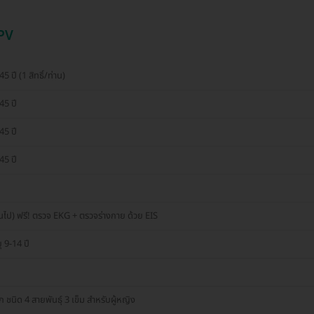
HPV
 ปี (1 สิทธิ์/ท่าน)
45 ปี
45 ปี
45 ปี
ึ้นไป) ฟรี! ตรวจ EKG + ตรวจร่างกาย ด้วย EIS
ุ 9-14 ปี
นิด 4 สายพันธุ์ 3 เข็ม สำหรับผู้หญิง