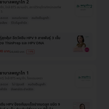
ยาบาลพญาไท 2
าไท, ใกล้ BTS สนามเป้า, สถานีวิทยุโทรทัศน์กองทัพ
 5
งสะดวก
แบรนด์มาแรง
คนดังเป็นลูกค้า
่อเสียง
รีวิวดีลูกค้ารัก
ู่สุดคุ้ม! ฉีดวัคซีน HPV 9 สายพันธุ์ 3 เข็ม
วจ ThinPrep และ HPV DNA
90 บาท
24,440 บาท
-14%
ยาบาลพญาไท 1
ชเทวี, ใกล้ BTS พญาไท, โรงแรมอครา
งสะดวก
ไม่ Upsell
คนดังเป็นลูกค้า
ูกค้ารัก
มีแพทย์ประจำคลินิก
ัคซีน HPV ป้องกันมะเร็งปากมดลูก ชนิด 9