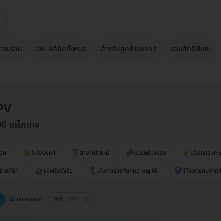
วามงาม
รพ. คลินิกทั้งหมด
สำหรับลูกค้าองค์กร
รวมสิทธิพิเศษ
HPV
06 แพ็กเกจ
ดวก
ไม่ Upsell
สาขาเปิดใหม่
แบรนด์มาแรง
นวัตกรรมใหม
จำคลินิก
จองคิวได้เร็ว
เลือกตรวจกับหมอ ผญ ได้
มีที่จอดรถมากกว่
แสดงแผนที่
วัคซีน HPV