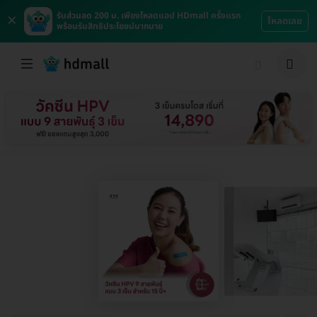
×
รับส่วนลด 200 บ. เพียงโหลดแอป HDmall ครั้งแรก
โหลดเลย
พร้อมรับสิทธิประโยชน์มากมาย