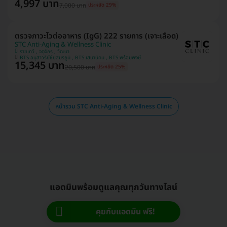
4,997 บาท
7,000 บาท
ประหยัด 29%
ตรวจภาวะไวต่ออาหาร (IgG) 222 รายการ (เจาะเลือด)
STC Anti-Aging & Wellness Clinic
ราชเทวี , จตุจักร , วัฒนา
BTS อนุสาวรีย์ชัยสมรภูมิ , BTS เสนานิคม , BTS พร้อมพงษ์
15,345 บาท
20,500 บาท
ประหยัด 25%
หน้ารวม STC Anti-Aging & Wellness Clinic
แอดมินพร้อมดูแลคุณทุกวันทางไลน์
คุยกับแอดมิน ฟรี!