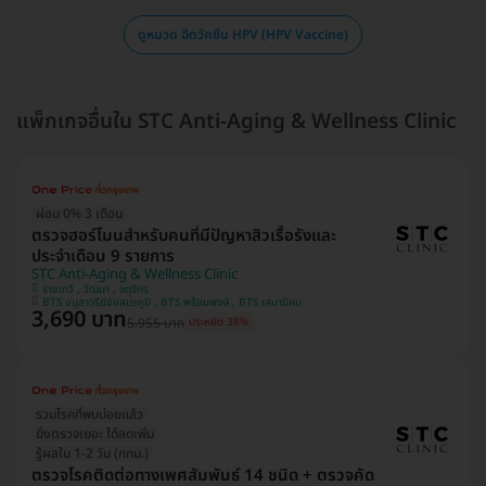
ดูหมวด ฉีดวัคซีน HPV (HPV Vaccine)
แพ็กเกจอื่นใน STC Anti-Aging & Wellness Clinic
ผ่อน 0% 3 เดือน
ตรวจฮอร์โมนสำหรับคนที่มีปัญหาสิวเรื้อรังและ
ประจำเดือน 9 รายการ
STC Anti-Aging & Wellness Clinic
ราชเทวี , วัฒนา , จตุจักร
BTS อนุสาวรีย์ชัยสมรภูมิ , BTS พร้อมพงษ์ , BTS เสนานิคม
3,690 บาท
5,955 บาท
ประหยัด 38%
รวมโรคที่พบบ่อยแล้ว
ยิ่งตรวจเยอะ ได้ลดเพิ่ม
รู้ผลใน 1-2 วัน (กทม.)
ตรวจโรคติดต่อทางเพศสัมพันธ์ 14 ชนิด + ตรวจคัด