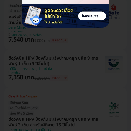
โอนจ่ายลดเพิ่ม 300 บ.
มี HDreview
คอร์สฉีดวัคซีน HPV ป้องกันมะเร็งปากมดลูก ชนิด 4
สายพันธุ์ 3 เข็ม (15 ปีขึ้นไป)
Safe Clinic
คลองเตย
MRT สุขุมวิท , BTS อโศก
7,540 บาท
9,000 บาท
ประหยัด 13%
ฉีดวัคซีน HPV ป้องกันมะเร็งปากมดลูก ชนิด 9 สาย
พันธุ์ 1 เข็ม (9 ปีขึ้นไป)
คลินิกเวชกรรม พญาไท-เปาโล
สายไหม
7,350 บาท
8,200 บาท
ประหยัด 10%
มีโค้ดลด 500
ครบโดสไม่ต้องบูสต์!
ผ่อน 0% 6 เดือน
ฉีดวัคซีน HPV ป้องกันมะเร็งปากมดลูก ชนิด 9 สาย
พันธุ์ 3 เข็ม สำหรับผู้ที่อายุ 15 ปีขึ้นไป
โรงพยาบาลพญาไท นวมินทร์