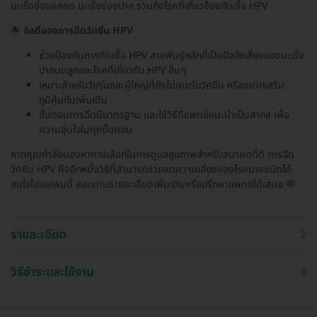
มะเร็งช่องคลอด มะเร็งช่องปาก รวมถึงโรคที่เกี่ยวข้องกับเชื้อ HPV
🌟
ข้อดีของการฉีดวัคซีน HPV
ช่วยป้องกันการติดเชื้อ HPV สายพันธุ์หลักที่เป็นปัจจัยเสี่ยงของมะเร็ง
ปากมดลูกและโรคที่เกี่ยวกับ HPV อื่นๆ
เหมาะสำหรับวัยรุ่นและผู้ใหญ่ที่ยังไม่เคยรับวัคซีน หรืออยากเสริม
ภูมิคุ้มกันเพิ่มเติม
ขั้นตอนการฉีดมีมาตรฐาน และใช้วิธีที่แพทย์แนะนำเป็นสากล เพื่อ
ความอุ่นใจในทุกขั้นตอน
หากคุณกำลังมองหาทางเลือกในการดูแลสุขภาพสำหรับอนาคตที่ดี การฉีด
วัคซีน HPV คืออีกหนึ่งวิธีที่สามารถช่วยลดความเสี่ยงของโรคบางชนิดได้
สนใจโปรแกรมนี้ สอบถามรายละเอียดเพิ่มเติมหรือปรึกษาแพทย์ได้เสมอ 💬
รายละเอียด
วิธีชำระและใช้งาน