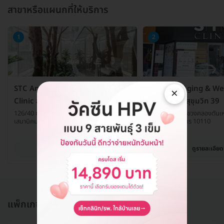
สาขาหรือแผนกที่ให้บริการ
1
2
STC Anti-Aging & Wellness
STC Anti-Aging & We
×
Clinic สาขาพหลโยธิน 32
Clinic สาขาสุขุมวิท 39
126/40 ซ. พหลโยธิน 32 ถ. เสนานิคม 1 แขวง
ซ. สุขุมวิท 39 แขวงคลองตันเ
เสนานิคม เขตจตุจักร กรุงเทพมหานคร 10900
กรุงเทพมหานคร 10110
ดูรายละเอียด
ดูรายละเอียด
แพ็กเกจอื่นใน ฉีดวัคซีน HPV (HPV Vaccine)