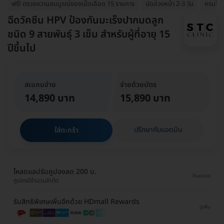
ฟรี! ตรวจความสมบูรณ์ของเม็ดเลือด 15 รายการ
นัดล่วงหน้า 2-3 วัน
ครบโดสไ
ฉีดวัคซีน HPV ป้องกันมะเร็งปากมดลูก
ชนิด 9 สายพันธุ์ 3 เข็ม สำหรับผู้ที่อายุ 15
ปีขึ้นไป
สเแกนจ่าย
จ่ายด้วยบัตร
14,890 บาท
15,890 บาท
ปรึกษากับแอดมิน
ใส่ตะกร้า
โหลดแอปรับคูปองลด 200 บ.
โหลดเลย
คูปองมีจำนวนจำกัด
รับสิทธิพิเศษเพิ่มอีกด้วย HDmall Rewards
ดูเพิ่ม