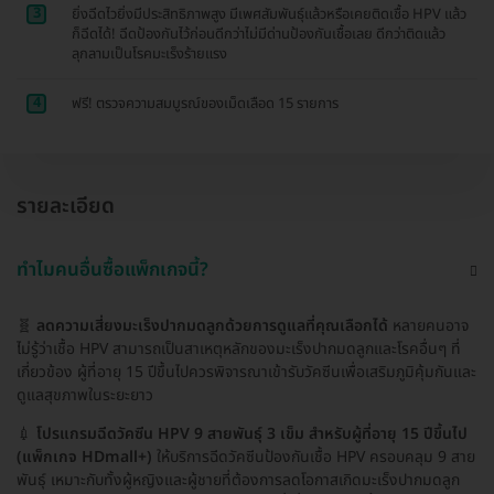
3
ยิ่งฉีดไวยิ่งมีประสิทธิภาพสูง มีเพศสัมพันธุ์แล้วหรือเคยติดเชื้อ HPV แล้ว
ก็ฉีดได้! ฉีดป้องกันไว้ก่อนดีกว่าไม่มีด่านป้องกันเชื้อเลย ดีกว่าติดแล้ว
ลุกลามเป็นโรคมะเร็งร้ายแรง
4
ฟรี! ตรวจความสมบูรณ์ของเม็ดเลือด 15 รายการ
รายละเอียด
ทำไมคนอื่นซื้อแพ็กเกจนี้?
🧬
ลดความเสี่ยงมะเร็งปากมดลูกด้วยการดูแลที่คุณเลือกได้
หลายคนอาจ
ไม่รู้ว่าเชื้อ HPV สามารถเป็นสาเหตุหลักของมะเร็งปากมดลูกและโรคอื่นๆ ที่
เกี่ยวข้อง ผู้ที่อายุ 15 ปีขึ้นไปควรพิจารณาเข้ารับวัคซีนเพื่อเสริมภูมิคุ้มกันและ
ดูแลสุขภาพในระยะยาว
💉
โปรแกรมฉีดวัคซีน HPV 9 สายพันธุ์ 3 เข็ม สำหรับผู้ที่อายุ 15 ปีขึ้นไป
(แพ็กเกจ HDmall+)
ให้บริการฉีดวัคซีนป้องกันเชื้อ HPV ครอบคลุม 9 สาย
พันธุ์ เหมาะกับทั้งผู้หญิงและผู้ชายที่ต้องการลดโอกาสเกิดมะเร็งปากมดลูก