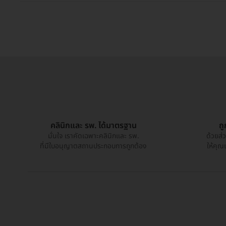
คลินิกและ รพ. ได้มาตรฐาน
ถ
มั่นใจ เราคัดเฉพาะคลินิกและ รพ.
ด้วยส่
ที่มีใบอนุญาตสถานประกอบการถูกต้อง
ให้คุณ