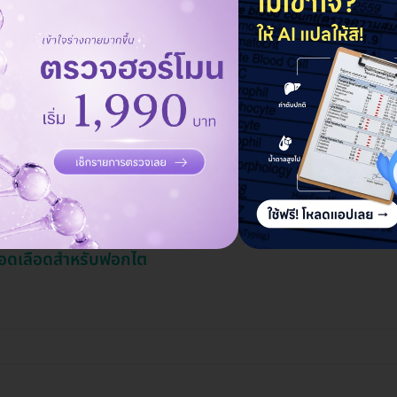
แอดมินพร้อมดูแลคุณทุกวันทางไลน์
คุยกับแอดมิน ฟรี!
หลอดเลือดสำหรับฟอกไต