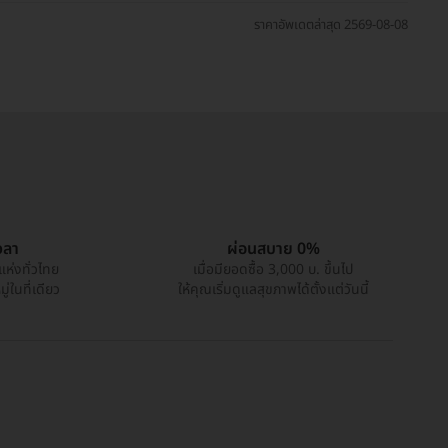
ราคาอัพเดตล่าสุด 2569-08-08
วลา
ผ่อนสบาย 0%
แห่งทั่วไทย
เมื่อมียอดซื้อ 3,000 บ. ขึ้นไป
่ในที่เดียว
ให้คุณเริ่มดูแลสุขภาพได้ตั้งแต่วันนี้