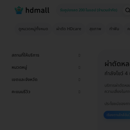
ดูหมวดหมู่ทั้งหมด
ผ่าตัด HDcare
สุขภาพ
ทำฟัน
ค
สถานที่ให้บริการ
ผ่าตัดห
หมวดหมู่
กำลังโชว์ 4
เขตและจังหวัด
บริการผ่าตัดหล
คะแนนรีวิว
ความเสี่ยงในกา
ประโยชน์ของการ
เรียงตามใกล้ฉัน