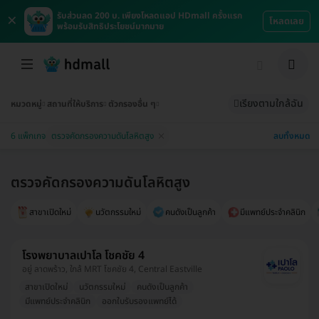
×
รับส่วนลด 200 บ. เพียงโหลดแอป HDmall ครั้งแรก
โหลดเลย
พร้อมรับสิทธิประโยชน์มากมาย
เรียงตามใกล้ฉัน
หมวดหมู่
สถานที่ให้บริการ
ตัวกรองอื่น ๆ
ลบทั้งหมด
6 แพ็กเกจ
ตรวจคัดกรองความดันโลหิตสูง
ตรวจคัดกรองความดันโลหิตสูง
สาขาเปิดใหม่
นวัตกรรมใหม่
คนดังเป็นลูกค้า
มีแพทย์ประจำคลินิก
โรงพยาบาลเปาโล โชคชัย 4
อยู่ ลาดพร้าว, ใกล้ MRT โชคชัย 4, Central Eastville
สาขาเปิดใหม่
นวัตกรรมใหม่
คนดังเป็นลูกค้า
มีแพทย์ประจำคลินิก
ออกใบรับรองแพทย์ได้