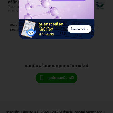
คลินิกเวชกรรม พญาไท-เปาโล
ให้บริการที่ จตุจักร, ห้วยขวาง, บางซื่อ, ปทุมวัน, ราชเทวี,
สมุทรปราการ, นนทบุรี, สายไหม
989 บาท
ตรวจคัดกรองความดันโลหิตสูง 10
รายการ (30 ปีขึ้นไป)
4,350 บาท
-77%
แอดมินพร้อมดูแลคุณทุกวันทางไลน์
คุยกับแอดมิน ฟรี!
ราคาเดือน สิงหาคม ปี 2569 (2026) สำหรับ ตรวจคัดกรองความ