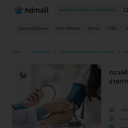
ดูหมวดหมู่ทั้งหมด
ผ่าตัด HDcare
สุขภาพ
ทำฟัน
ค
หน้าแรก
แพ็กเกจสุขภาพ
โปรแกรมตรวจสุขภาพ (Health Checkup)
ตร
ตรวจคั
รายการ 
คลิน
ราชเ
1
การต