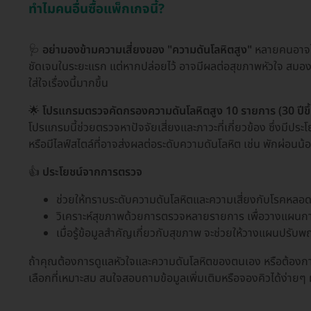
ทำไมคนอื่นซื้อแพ็กเกจนี้?
🩺
อย่ามองข้ามความเสี่ยงของ "ความดันโลหิตสูง"
หลายคนอาจไม่
ชัดเจนในระยะแรก แต่หากปล่อยไว้ อาจมีผลต่อสุขภาพหัวใจ สมอง หร
ใส่ใจเรื่องนี้มากขึ้น
🌟
โปรแกรมตรวจคัดกรองความดันโลหิตสูง 10 รายการ (30 ปีขึ้
โปรแกรมนี้ช่วยตรวจหาปัจจัยเสี่ยงและภาวะที่เกี่ยวข้อง ซึ่งมีประโย
หรือมีไลฟ์สไตล์ที่อาจส่งผลต่อระดับความดันโลหิต เช่น พักผ่อนน
👍
ประโยชน์จากการตรวจ
ช่วยให้ทราบระดับความดันโลหิตและความเสี่ยงกับโรคหลอดเ
วิเคราะห์สุขภาพด้วยการตรวจหลายรายการ เพื่อวางแผนการ
เมื่อรู้ข้อมูลสำคัญเกี่ยวกับสุขภาพ จะช่วยให้วางแผนปรั
ถ้าคุณต้องการดูแลหัวใจและความดันโลหิตของตนเอง หรือต้องก
เลือกที่เหมาะสม สนใจสอบถามข้อมูลเพิ่มเติมหรือจองคิวได้ง่ายๆ