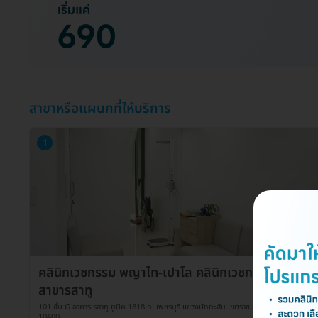
สาขาหรือแผนกที่ให้บริการ
1
คลินิกเวชกรรม พญาไท-เปาโล คลินิกเวชกรรมเปาโล
สาขารสาทู
101 ชั้น G อาคาร รสาทู ยูนิค 1818 ถ. เพชรบุรี แขวงมักกะสัน เขตราชเทวี กรุงเทพมหานคร
10400