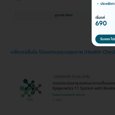
ดูรายละเอียด
แพ็กเกจอื่นใน โปรแกรมตรวจสุขภาพ (Health Chec
ราคาพิเศษถึง 16 ส.ค. เท่านั้น
ตรวจประเมินอายุเซลล์และความเสื่อมขอ
Epigenetics 11 System with Bookl
โรงพยาบาลพญาไท ศรีราชา
ชลบุรี