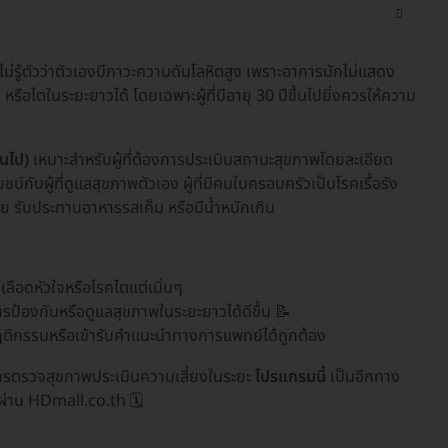
รู้ตัวว่าตัวเองมีภาวะความดันโลหิตสูง เพราะอาการมักไม่แสดง
ือไตในระยะยาวได้ โดยเฉพาะผู้ที่มีอายุ 30 ปีขึ้นไปยิ่งควรให้ความ
นไป)
เหมาะสำหรับผู้ที่ต้องการประเมินสถานะสุขภาพโดยละเอียด
ชน์กับผู้ที่ดูแลสุขภาพตัวเอง ผู้ที่มีคนในครอบครัวเป็นโรคเรื้อรัง
้อย รับประทานอาหารรสเค็ม หรือมีน้ำหนักเกิน
ลือดหัวใจหรือโรคไตแต่เนิ่นๆ
ป้องกันหรือดูแลสุขภาพในระยะยาวได้ดีขึ้น 📝
บพฤติกรรมหรือเข้ารับคำแนะนำทางการแพทย์ได้ถูกต้อง
ารตรวจสุขภาพประเมินความเสี่ยงในระยะ
โปรแกรมนี้
เป็นอีกทาง
 ผ่าน HDmall.co.th 🗓️