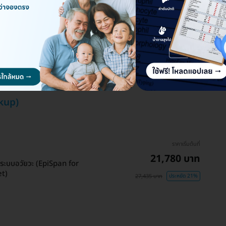
ดูรายละเอียด
kup)
ราคาเริ่มต้นที่
21,780 บาท
งระบบอวัยวะ (EpiSpan for
et)
27,435 บาท
ประหยัด 21%