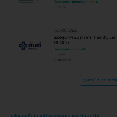
โรงพยาบาลสหวิทยาการมะลิ
4.9
บางบอน
จองฟรี! จ่ายทีหลัง
ตรวจสุขภาพ 22 รายการ (Healthy Seri
35-50 ปี)
โรงพยาบาลยันฮี
4.8
บางพลัด
MRT บางอ้อ
ดูหมวด โปรแกรมตรวจส
แพ็กเกจอื่นใน คลินิกเวชกรรม พญาไท-เปาโล